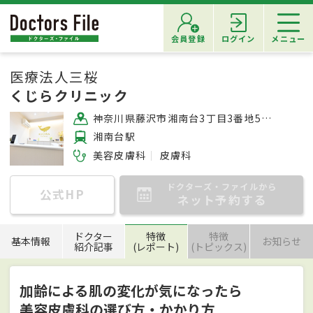
会員登録
ログイン
メニュー
医療法人三桜
くじらクリニック
神奈川県藤沢市湘南台3丁目3番地5 2階
湘南台駅
美容皮膚科
皮膚科
ドクターズ・ファイルから
公式HP
ネット予約する
ドクター
特徴
特徴
基本情報
お知らせ
紹介記事
(レポート)
(トピックス)
加齢による肌の変化が気になったら
美容皮膚科の選び方・かかり方