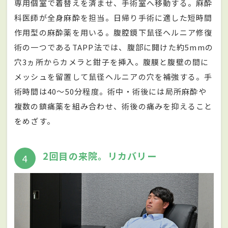
専用個室で着替えを済ませ、手術室へ移動する。麻酔
科医師が全身麻酔を担当。日帰り手術に適した短時間
作用型の麻酔薬を用いる。腹腔鏡下鼠径ヘルニア修復
術の一つであるTAPP法では、腹部に開けた約5mmの
穴3ヵ所からカメラと鉗子を挿入。腹膜と腹壁の間に
メッシュを留置して鼠径ヘルニアの穴を補強する。手
術時間は40〜50分程度。術中・術後には局所麻酔や
複数の鎮痛薬を組み合わせ、術後の痛みを抑えること
をめざす。
2回目の来院。リカバリー
4