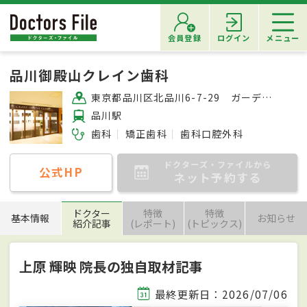
会員登録
ログイン
メニュー
品川御殿山クレイン歯科
東京都品川区北品川6-7-29 ガーデングレイス品川御殿山1F
品川駅
歯科
矯正歯科
歯科口腔外科
ドクターズ・ファイルから
公式HP
ネット予約する
ドクター
特徴
特徴
基本情報
お知らせ
紹介記事
(レポート)
(トピックス)
上原 輝映 院長の独自取材記事
最終更新日：2026/07/06