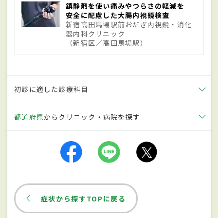
弱い部分が押し出されてしまい憩室ができ
鎮静剤を使い痛みやつらさの軽減を
安全に配慮した大腸内視鏡検査
るといわれている。アメリカでは、60歳以
新宿高田馬場駅前おだぎ内視鏡・消化
器内科クリニック
下の50％、80歳以上ではほぼ全員に大腸憩
（新宿区／高田馬場駅）
室が見られるともいわれており、近年は日本
においても食生活の欧米化に伴って、患者数
が増えている。
初診に適した診療科目
都道府県
からクリニック・病院を探す
症状
下腹部の痛みや下痢、便秘が特徴で、軽い
発熱も見られる。右側の下腹部が痛む場合
は虫垂炎（いわゆる
盲腸
）と間違えやすい
ため、注意が必要。悪化すると大腸憩室が
症状から探すTOPに戻る
破裂し、小腸や子宮、膀胱など他の臓器と