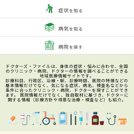
し、CT検査や超音波（エコー）検査で大腸
症状
を知る
のどの辺りで炎症が起きているかや、虫垂
炎ではないことを確かめることで診断でき
病気
を知る
る。大腸憩室そのものの存在を調べるには
内視鏡検査や造影検査（いわゆるバリウム
病院
を探す
検査）を行う。もともと大腸憩室があるこ
とがわかっている場合には必要ないが、出
ドクターズ・ファイルは、身体の症状・悩みに合わせ、全国
血を起こしていて、なおかつその量が多いと
のクリニック・病院、ドクターの情報を調べることができる
地域医療情報サイトです。
きは、出血している場所を特定するために
診療科目、行政区、沿線・駅、診療時間、医院の特徴などの
基本情報だけでなく、気になる症状、病名、検査名などから
内視鏡検査を行うこともある。ただし、炎
条件に合ったクリニック・病院、ドクターを探すことができ
ます。 医院情報だけでなく、独自取材に基づき、ドクターに
症が強い時に行うと腸管に穴が開いてし
関する情報（診療方針や得意な治療・検査など）も紹介。
まったりと悪化するリスクがあるため、炎
症が治まるのを待ってから実施する。