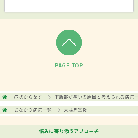
の間が穴でつながってしまうことがある。
特に大腸と膀胱の間に穴ができるケースが
多く、腸内の細菌が膀胱にも入り込むこと
で
尿路感染症
を引き起こす。また、大腸憩
室の動脈が破れて大量出血が起こることも
ある。さらに、おなかの内側を覆っている
腹膜に炎症を起こすこともあり（
腹膜
PAGE TOP
炎
）、治療せずに放置すると大腸内の細菌
が血液に乗って全身に回り、
敗血症
という
命に関わる重大な症状につながる。
症状から探す
下腹部が痛いの原因と考えられる病気
おなかの病気一覧
大腸憩室炎
検査・診断
血液検査で体の炎症反応やその程度を確認
悩みに寄り添うアプローチ