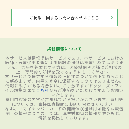
治療
ご掲載に関するお問い合わせはこちら
炎症の程度が比較的軽ければ、ほとんどの
場合、安静と抗菌薬の使用、絶食などの食
事管理によって改善が見込める。一方、薬
による治療効果が見られない場合や、重症
掲載情報について
化して腸管に穴があいているケースなどは、
本サービスは情報提供サービスであり、本サービスにおける
医師・医療従事者等による情報の提供は診療行為ではありま
外科的な治療が必要。具体的な方法は、腸
せん。 診療を必要とする方は、医療機関や医師にご相談の
上、専門的な診断を受けるようにしてください。
管の破れている部分を手術で取り除き、周
本サービスで提供する情報の正確性について適正であること
に努めますが、内容を完全に保証するものではありません。
囲の正常な部分とつなぎ合わせる。ただ
情報に誤りがある場合には、お手数ですがドクターズ・ファ
イル編集部まで
こちら
からご連絡をいただけますようお願い
し、炎症がひどい場合など状態によってはす
いたします。
※自由診療の内容が含まれている場合がございます。費用等
ぐにつなぎ合わせられないこともあり、そ
については、直接医療機関にお問い合わせください。
なお、「マイナンバーカードの健康保険証利用可能な医療機
うしたケースでは一時的に人工肛門をつく
関」の情報につきましては、厚生労働省の情報提供のもと、
情報を掲出しております。
り、症状が落ち着いてから再度、腸管をつ