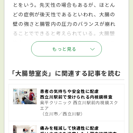
とをいう。先天性の場合もあるが、ほとん
どの症例が後天性であるといわれ、大腸の
壁の強さと腸管内の圧力のバランスが崩れ
ることでできると考えられている。大腸憩
室炎は、この大腸憩室で炎症が起きている
もっと見る
状態をいう。通常、大腸憩室があるだけで
は特に症状は出ないが、細菌感染などが原
因で炎症を起こすことがある。ちなみに日
「大腸憩室炎」に関連する記事を読む
本人の場合、大腸の中でも右側の結腸にで
きることが多く、年齢が上がるにつれて左
患者の気持ちや安全性に配慮
西立川駅前で受けられる内視鏡検査
側の結腸にも発生する確率が高くなるとい
奥平クリニック 西立川駅前内視鏡スク
エア
われている。
（立川市／西立川駅）
痛みを軽減して快適性に配慮
原因