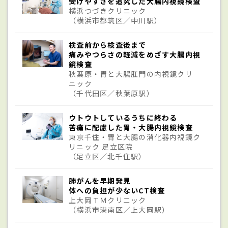
受けやすさを追究した大腸内視鏡検査
横浜つづきクリニック
（横浜市都筑区／中川駅）
大腸憩室の中で細菌が繁殖して、炎症を引
き起こすことが原因。便が入り込んだりす
検査前から検査後まで
ることがきっかけとなる。大腸憩室そのも
痛みやつらさの軽減をめざす大腸内視
鏡検査
のができる要因としては、食生活や加齢に
秋葉原・胃と大腸肛門の内視鏡クリ
ニック
よる大腸の衰え、体質、人種、遺伝などが
（千代田区／秋葉原駅）
あると考えられており、これらが互いに影響
ウトウトしているうちに終わる
し合ってできるといわれている。特に食生活
苦痛に配慮した胃・大腸内視鏡検査
は憩室の発生に大きく関係しているとさ
東京千住・胃と大腸の消化器内視鏡ク
リニック 足立区院
れ、食物繊維が少なく肉が多い食事はリス
（足立区／北千住駅）
クになるという指摘がある。食物繊維の摂
肺がんを早期発見
取量が少ないと便秘になりやすくなり、便
体への負担が少ないCT検査
上大岡ＴＭクリニック
を出す時に力を込めてふんばるようになる
（横浜市港南区／上大岡駅）
ので、大腸内の圧力が高まり、腸管の壁の