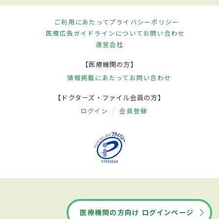
なぐ手術を行う。また大腸憩室の周りに膿
がたまっている場合は皮膚からチューブを入
ご利用にあたって
プライバシーポリシー
れて膿を取り出すほか、出血に対しては、
医療広告ガイドラインについて
お問い合わせ
運営会社
内視鏡やカテーテルを使って止血を試み
る。さらに大腸憩室と他の臓器が穴でつな
【医療機関の方】
情報掲載にあたって
お問い合わせ
がっていて、膀胱や子宮といった周囲にある
他の臓器にも影響が及んでいる場合は、そ
【ドクターズ・ファイル会員の方】
の治療も行われる。
ログイン
会員登録
予防
根本的には、大腸憩室ができないように心
がけることが重要。年齢的な要因でできる
こともあるが、食物繊維が少なく動物性の
医療機関の方向け ログインページ