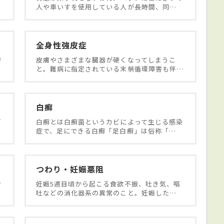
人や車いすを使用している人が長時間、同…
全身性強皮症
膚
皮膚やさまざまな臓器が硬くなってしまうこ
と。難病に指定されている末梢循環障害も伴…
白癬
何
白癬とは白癬菌というカビによって生じる感染
症で、足にできる白癬「足白癬」は俗称「…
つわり・妊娠悪阻
で
妊娠5週目頃から起こる食欲不振、吐き気、嘔
吐などの消化器系の異常のこと。妊娠した…