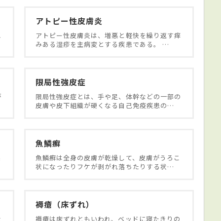
アトピー性皮膚炎
れ
アトピー性皮膚炎は、増悪と軽快を繰り返す痒
みある湿疹を主病変とする疾患である。 …
限局性強皮症
が
限局性強皮症とは、手や足、体幹などの一部の
皮膚や皮下組織が硬くなる自己免疫疾患の…
魚鱗癬
起
魚鱗癬は全身の皮膚が乾燥して、皮膚がうろこ
状になったりフケが剥がれ落ちたりする状…
褥瘡（床ずれ）
な
褥瘡は床ずれともいわれ、ベッドに寝たきりの