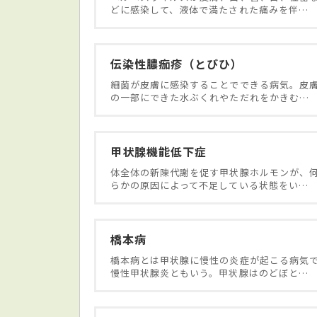
どに感染して、液体で満たされた痛みを伴…
伝染性膿痂疹（とびひ）
細菌が皮膚に感染することでできる病気。皮
の一部にできた水ぶくれやただれをかきむ…
甲状腺機能低下症
体全体の新陳代謝を促す甲状腺ホルモンが、
らかの原因によって不足している状態をい…
橋本病
橋本病とは甲状腺に慢性の炎症が起こる病気
慢性甲状腺炎ともいう。甲状腺はのどぼと…