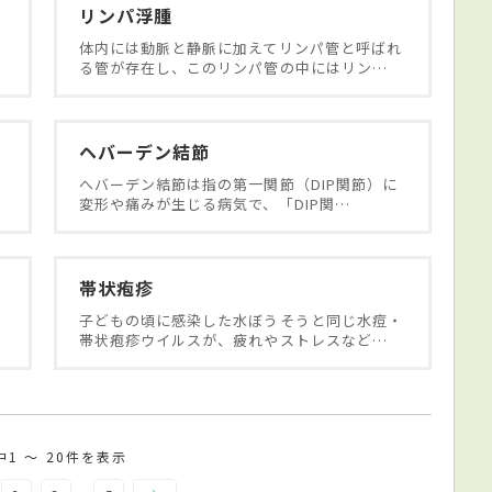
リンパ浮腫
体内には動脈と静脈に加えてリンパ管と呼ばれ
る管が存在し、このリンパ管の中にはリン…
ヘバーデン結節
。
へバーデン結節は指の第一関節（DIP関節）に
変形や痛みが生じる病気で、「DIP関…
帯状疱疹
子どもの頃に感染した水ぼうそうと同じ水痘・
帯状疱疹ウイルスが、疲れやストレスなど…
中1 〜 20件を表示