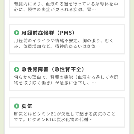
腎臓内にあり、血液のろ過を行っている糸球体を中
心に、慢性の炎症が見られる疾患。腎…
月経前症候群（PMS）
月経前のイライラや情緒不安定、胸の張り、むく
み、体重増加など、精神的あるいは身体…
急性腎障害（急性腎不全）
何らかの理由で、腎臓の機能（血液をろ過して老廃
物を取り除く働き）が急激に低下し、…
脚気
脚気とはビタミンB1が欠乏して起きる病気のこと
です。ビタミンB1は炭水化物の代謝…