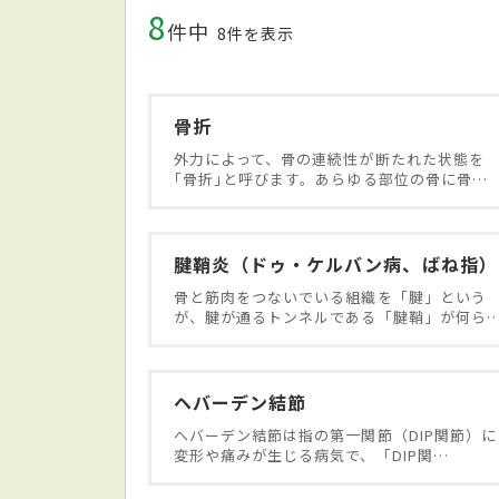
8
件中
8件を表示
骨折
外力によって、骨の連続性が断たれた状態を
｢骨折｣と呼びます。あらゆる部位の骨に骨…
腱鞘炎（ドゥ・ケルバン病、ばね指）
骨と筋肉をつないでいる組織を「腱」という
が、腱が通るトンネルである「腱鞘」が何ら
ヘバーデン結節
へバーデン結節は指の第一関節（DIP関節）に
変形や痛みが生じる病気で、「DIP関…