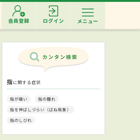
会員登録
ログイン
メニュー
指
に関する症状
指が痛い
指の腫れ
指を伸ばしづらい（ばね現象）
指のしびれ