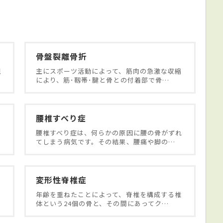
骨盤裂離骨折
現
主にスポーツ活動によって、筋肉の急激な収縮
により、筋･靱帯･腱と骨との付着部で骨…
腰椎すべり症
腰椎すべり症は、何らかの原因に腰の骨がずれ
てしまう病気です。その結果、腰痛や脚の…
変形性脊椎症
年齢を重ねたことによって、脊椎を構成する椎
体という24個の骨と、その間にあってク…