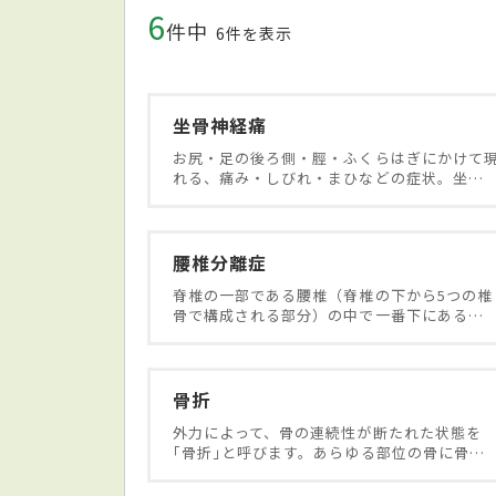
6
件中
6件を表示
坐骨神経痛
お尻・足の後ろ側・脛・ふくらはぎにかけて
れる、痛み・しびれ・まひなどの症状。坐…
腰椎分離症
脊椎の一部である腰椎（脊椎の下から5つの椎
骨で構成される部分）の中で一番下にある…
骨折
外力によって、骨の連続性が断たれた状態を
｢骨折｣と呼びます。あらゆる部位の骨に骨…