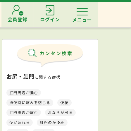
会員登録
ログイン
メニュー
お尻・肛門
に関する症状
肛門周辺が膿む
排便時に痛みを感じる
便秘
肛門周辺が痛む
おならが出る
便が漏れる
肛門のかゆみ