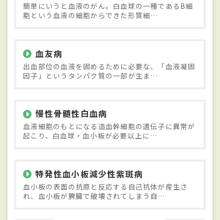
簡単にいうと血液のがん。白血球の一種であるB細
胞という血液の細胞からできた形質細…
血友病
出血部位の血液を固めるために必要な、「血液凝固
因子」というタンパク質の一部が生ま…
慢性骨髄性白血病
血液細胞のもとになる造血幹細胞の遺伝子に異常が
起こり、白血球・血小板が必要以上に…
特発性血小板減少性紫斑病
血小板の表面の抗原と反応する自己抗体が産生さ
れ、血小板が脾臓で破壊されてしまう自…