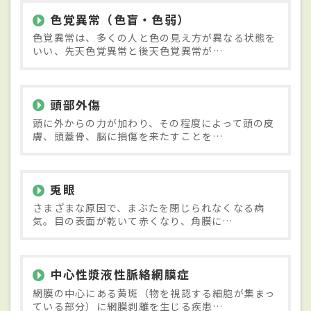
色覚異常（色盲・色弱）
色覚異常は、多くの人と色の見え方が異なる状態を
いい、先天色覚異常と後天色覚異常が…
頭部外傷
頭に外からの力が加わり、その程度によって頭の皮
膚、頭蓋骨、脳に損傷を来たすことを…
兎眼
さまざまな原因で、まぶたを閉じられなくなる病
気。目の表面が乾いて赤くなり、角膜に…
中心性漿液性脈絡網膜症
網膜の中心にある黄斑（物を視認する細胞が集まっ
ている部分）に網膜剥離を生じる疾患…