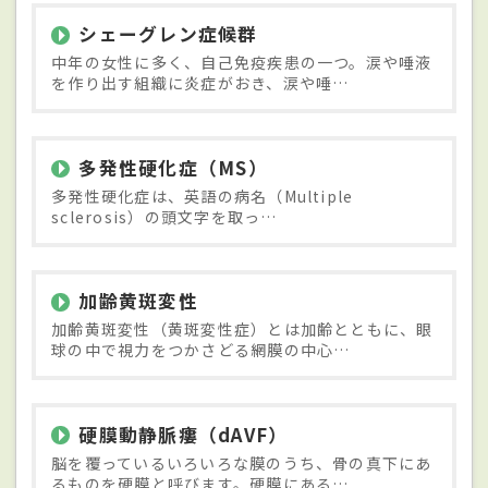
シェーグレン症候群
中年の女性に多く、自己免疫疾患の一つ。涙や唾液
を作り出す組織に炎症がおき、涙や唾…
多発性硬化症（MS）
多発性硬化症は、英語の病名（Multiple
sclerosis）の頭文字を取っ…
加齢黄斑変性
加齢黄斑変性（黄斑変性症）とは加齢とともに、眼
球の中で視力をつかさどる網膜の中心…
硬膜動静脈瘻（dAVF）
脳を覆っているいろいろな膜のうち、骨の真下にあ
るものを硬膜と呼びます。硬膜にある…