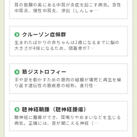
耳の鼓膜の奥にある中耳が炎症を起こす病気。急性
中耳炎、慢性中耳炎、滲出（しんしゅ…
クルーゾン症候群
生まれたばかりの赤ちゃんは2歳になるまでに脳の
大きさが4倍になるため、頭蓋骨が7…
筋ジストロフィー
手や足を動かすための筋肉の組織が壊死と再生を繰
り返す遺伝性の筋疾患の総称。進行性…
聴神経鞘腫（聴神経腫瘍）
聴神経に腫瘍ができ、耳鳴りやめまいなどを生じる
病気。正確には、音が聞こえる神経（…