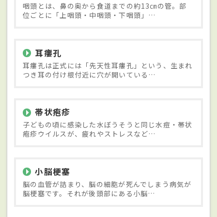
咽頭とは、鼻の奥から食道までの約13㎝の管。部
位ごとに「上咽頭・中咽頭・下咽頭」…
耳瘻孔
耳瘻孔は正式には「先天性耳瘻孔」という、生まれ
つき耳の付け根付近に穴が開いている…
帯状疱疹
子どもの頃に感染した水ぼうそうと同じ水痘・帯状
疱疹ウイルスが、疲れやストレスなど…
小脳梗塞
脳の血管が詰まり、脳の細胞が死んでしまう病気が
脳梗塞です。それが後頭部にある小脳…