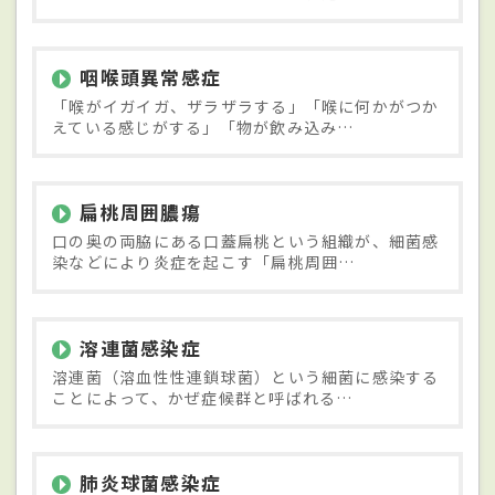
咽喉頭異常感症
「喉がイガイガ、ザラザラする」「喉に何かがつか
えている感じがする」「物が飲み込み…
扁桃周囲膿瘍
口の奥の両脇にある口蓋扁桃という組織が、細菌感
染などにより炎症を起こす「扁桃周囲…
溶連菌感染症
溶連菌（溶血性性連鎖球菌）という細菌に感染する
ことによって、かぜ症候群と呼ばれる…
肺炎球菌感染症