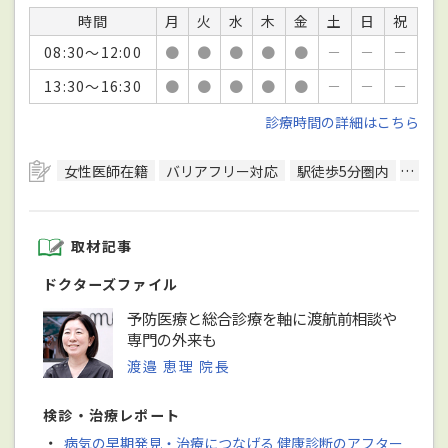
時間
月
火
水
木
金
土
日
祝
08:30～12:00
●
●
●
●
●
－
－
－
13:30～16:30
●
●
●
●
●
－
－
－
診療時間の詳細はこちら
女性医師在籍
バリアフリー対応
駅徒歩5分圏内
予約
取材記事
ドクターズファイル
予防医療と総合診療を軸に渡航前相談や
専門の外来も
渡邉 恵理 院長
検診・治療レポート
・
病気の早期発見・治療につなげる 健康診断のアフター