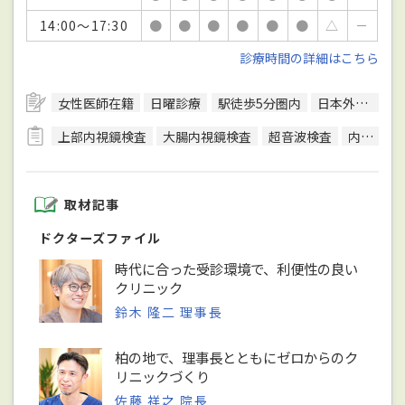
14:00～17:30
●
●
●
●
●
●
△
－
診療時間の詳細はこちら
女性医師在籍
日曜診療
駅徒歩5分圏内
日本外科学会外科専門医
上部内視鏡検査
大腸内視鏡検査
超音波検査
内視鏡検査
取材記事
ドクターズファイル
時代に合った受診環境で、利便性の良い
クリニック
鈴木 隆二 理事長
柏の地で、理事長とともにゼロからのク
リニックづくり
佐藤 祥之 院長