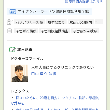
診療時間の詳細はこちら
マイナンバーカードの健康保険証利用可能
バリアフリー対応
駐車場あり
駅徒歩5分圏内
エレベ
子宮がん検診
子宮内膜組織検査
子宮頸がん検診
取材記事
ドクターズファイル
人を大事にするクリニックでありたい
田中 慶介 院長
トピックス
・
将来のために、20歳を目安に ワクチン、検診の積極的
な受診を
・
女性の毎日を快適にするための ピルと更年期障害の基