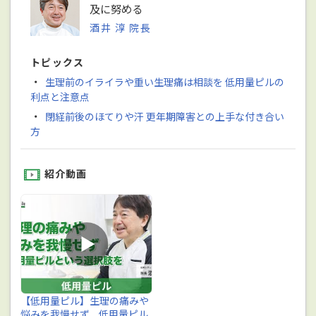
及に努める
酒井 淳 院長
トピックス
・
生理前のイライラや重い生理痛は相談を 低用量ピルの
利点と注意点
・
閉経前後のほてりや汗 更年期障害との上手な付き合い
方
紹介動画
【低用量ピル】生理の痛みや
悩みを我慢せず、低用量ピル