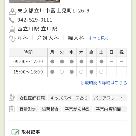
東京都立川市富士見町1-26-9
042-529-0111
西立川駅 立川駅
産科
産婦人科
婦人科
すべて見る
時間
月
火
水
木
金
土
日
祝
09:00～12:00
●
●
●
●
●
●
－
－
15:00～18:00
●
○
●
○
●
○
－
－
診療時間の詳細はこちら
女性医師在籍
キッズスペースあり
バリアフリー対応
骨量測定
細菌検査
子宮がん検診
子宮内膜組織検査
取材記事