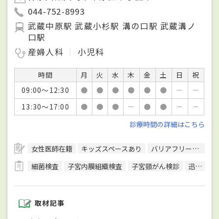
044-752-8993
武蔵中原駅 武蔵小杉駅 溝の口駅 武蔵溝ノ
口駅
産婦人科
小児科
時間
月
火
水
木
金
土
日
祝
09:00～12:30
●
●
●
●
●
●
－
－
13:30～17:00
●
●
●
－
●
●
－
－
診療時間の詳細はこちら
女性医師在籍
キッズスペースあり
バリアフリー対応
細菌検査
子宮内膜組織検査
子宮頸がん検診
迅速抗原キット検査
取材記事