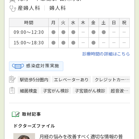
産婦人科
婦人科
時間
月
火
水
木
金
土
日
祝
09:00～12:30
●
●
●
－
●
●
－
－
15:00～18:30
●
●
●
－
●
－
－
－
診療時間の詳細はこちら
感染症対策実施
駅徒歩5分圏内
エレベーターあり
クレジットカード対応
細菌検査
子宮がん検診
子宮頸がん検診
超音波検査
取材記事
ドクターズファイル
月経の悩みを改善すべく適切な情報の普