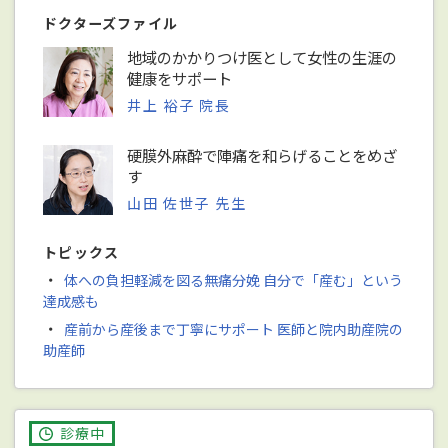
ドクターズファイル
地域のかかりつけ医として女性の生涯の
健康をサポート
井上 裕子 院長
硬膜外麻酔で陣痛を和らげることをめざ
す
山田 佐世子 先生
トピックス
・
体への負担軽減を図る無痛分娩 自分で「産む」という
達成感も
・
産前から産後まで丁寧にサポート 医師と院内助産院の
助産師
診療中