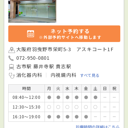
ネット予約する
※外部予約サイトへ移動します
大阪府羽曳野市栄町5-3 アスキコート1F
072-950-0801
古市駅 藤井寺駅 貴志駅
消化器内科
内視鏡内科
すべて見る
時間
月
火
水
木
金
土
日
祝
08:40～12:00
●
●
●
●
●
●
－
－
12:30～15:30
○
○
○
○
○
○
－
－
16:10～19:00
●
●
●
●
●
－
－
－
診療時間の詳細はこちら