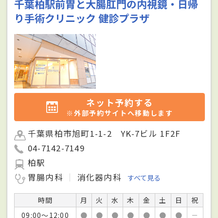
千葉柏駅前胃と大腸肛門の内視鏡・日帰
り手術クリニック 健診プラザ
ネット予約する
※外部予約サイトへ移動します
千葉県柏市旭町1-1-2 YK-7ビル 1F2F
04-7142-7149
柏駅
胃腸内科
消化器内科
すべて見る
時間
月
火
水
木
金
土
日
祝
09:00～12:00
●
●
●
●
●
●
●
－