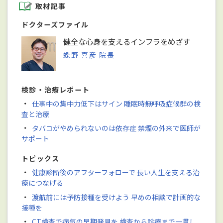
取材記事
ドクターズファイル
健全な心身を支えるインフラをめざす
蝶野 喜彦 院長
検診・治療レポート
・
仕事中の集中力低下はサイン 睡眠時無呼吸症候群の検
査と治療
・
タバコがやめられないのは依存症 禁煙の外来で医師が
サポート
トピックス
・
健康診断後のアフターフォローで 長い人生を支える治
療につなげる
・
渡航前には予防接種を受けよう 早めの相談で計画的な
接種を
・
CT検査で病気の早期発見を 検査から診療まで一貫し