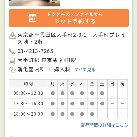
ドクターズ・ファイルから
ネット予約する
東京都千代田区大手町2-3-1 大手町プレイ
ス地下2階
03-4213-7265
大手町駅 東京駅 神田駅
消化器内科
婦人科
すべて見る
時間
月
火
水
木
金
土
日
祝
08:30～12:30
●
●
●
●
●
●
－
－
13:30～16:30
●
●
●
●
●
●
－
－
18:00～20:00
●
●
●
●
●
－
－
－
診療時間の詳細はこちら