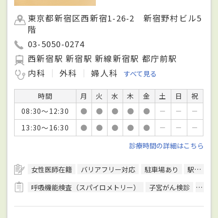
東京都新宿区西新宿1-26-2 新宿野村ビル5
階
03-5050-0274
西新宿駅 新宿駅 新線新宿駅 都庁前駅
内科
外科
婦人科
すべて見る
時間
月
火
水
木
金
土
日
祝
08:30～12:30
●
●
●
●
●
－
－
－
13:30～16:30
●
●
●
●
●
－
－
－
診療時間の詳細はこちら
女性医師在籍
バリアフリー対応
駐車場あり
駅徒歩5分圏内
呼吸機能検査（スパイロメトリー）
子宮がん検診
子宮