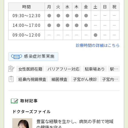
時間
月
火
水
木
金
土
日
祝
09:30～12:30
●
●
●
●
●
－
－
－
14:00～17:00
●
●
●
●
●
－
－
－
09:00～12:00
－
－
－
－
－
●
－
－
診療時間の詳細はこちら
感染症対策実施
女性医師在籍
バリアフリー対応
駐車場あり
駅徒歩5分圏内
経鼻内視鏡検査
細菌検査
子宮がん検診
子宮内膜組織検査
取材記事
ドクターズファイル
豊富な経験を生かし、病気の手前で地域
の健康を守る