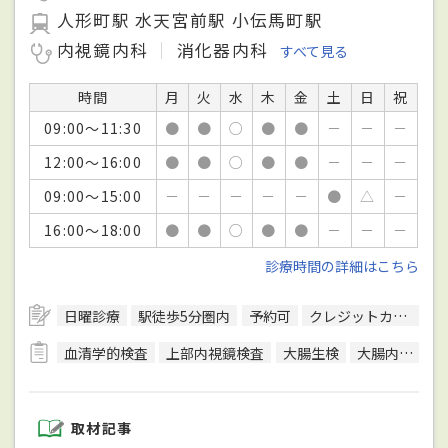
人形町駅 水天宮前駅 小伝馬町駅
内視鏡内科
消化器内科
すべて見る
時間
月
火
水
木
金
土
日
祝
09:00～11:30
●
●
○
●
●
－
－
－
12:00～16:00
●
●
○
●
●
－
－
－
09:00～15:00
－
－
－
－
－
●
△
－
16:00～18:00
●
●
○
●
●
－
－
－
診療時間の詳細はこちら
日曜診療
駅徒歩5分圏内
予約可
クレジットカード対応
血清学的検査
上部内視鏡検査
大腸生検
大腸内視鏡検査
取材記事