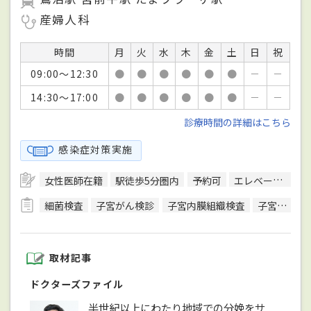
産婦人科
時間
月
火
水
木
金
土
日
祝
09:00～12:30
●
●
●
●
●
●
－
－
14:30～17:00
●
●
●
●
●
●
－
－
診療時間の詳細はこちら
感染症対策実施
女性医師在籍
駅徒歩5分圏内
予約可
エレベーターあり
細菌検査
子宮がん検診
子宮内膜組織検査
子宮頸がん検診
取材記事
ドクターズファイル
半世紀以上にわたり地域での分娩をサ