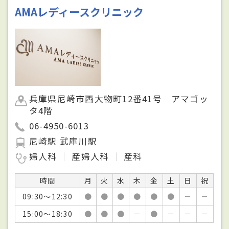
AMAレディースクリニック
兵庫県尼崎市西大物町12番41号 アマゴッ
タ4階
06-4950-6013
尼崎駅 武庫川駅
婦人科
産婦人科
産科
時間
月
火
水
木
金
土
日
祝
09:30～12:30
●
●
●
●
●
●
－
－
15:00～18:30
●
●
●
－
●
－
－
－