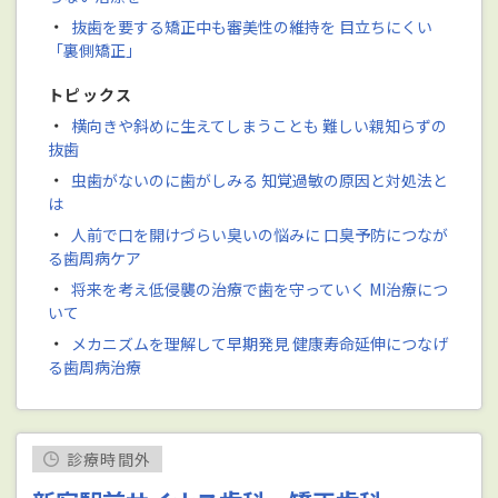
・
抜歯を要する矯正中も審美性の維持を 目立ちにくい
「裏側矯正」
トピックス
・
横向きや斜めに生えてしまうことも 難しい親知らずの
抜歯
・
虫歯がないのに歯がしみる 知覚過敏の原因と対処法と
は
・
人前で口を開けづらい臭いの悩みに 口臭予防につなが
る歯周病ケア
・
将来を考え低侵襲の治療で歯を守っていく MI治療につ
いて
・
メカニズムを理解して早期発見 健康寿命延伸につなげ
る歯周病治療
診療時間外