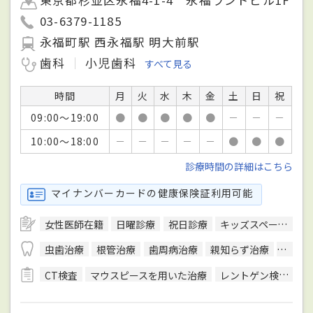
03-6379-1185
永福町駅 西永福駅 明大前駅
歯科
小児歯科
すべて見る
時間
月
火
水
木
金
土
日
祝
09:00～19:00
●
●
●
●
●
－
－
－
10:00～18:00
－
－
－
－
－
●
●
●
診療時間の詳細はこちら
マイナンバーカードの健康保険証利用可能
女性医師在籍
日曜診療
祝日診療
キッズスペースあり
虫歯治療
根管治療
歯周病治療
親知らず治療
入れ歯
CT検査
マウスピースを用いた治療
レントゲン検査