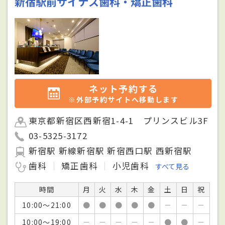
新宿駅前サイナス歯科・矯正歯科
ネット予約する
※外部予約サイトへ移動します
東京都新宿区西新宿1-4-1 プリンスビル3F
03-5325-3172
新宿駅 新線新宿駅 新宿西口駅 西新宿駅
歯科
矯正歯科
小児歯科
すべて見る
時間
月
火
水
木
金
土
日
祝
10:00～21:00
●
●
●
●
●
－
－
－
10:00～19:00
－
－
－
－
－
●
●
－