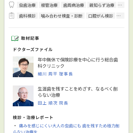
虫歯治療
根管治療
歯周病治療
親知らず治療
顎関節
歯科検診
噛み合わせ検査・診断
口腔がん検診
唾液検
取材記事
ドクターズファイル
年中無休で保険診療を中心に行う総合歯
科クリニック
細川 周平 理事長
生涯歯を残すことをめざす、なるべく削
らない治療
田上 順次 院長
検診・治療レポート
・
痛みを感じにくい大人の虫歯にも 歯を残すため極力削
らない治療を