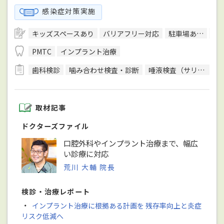
感染症対策実施
キッズスペースあり
バリアフリー対応
駐車場あり
往
PMTC
インプラント治療
歯科検診
噛み合わせ検査・診断
唾液検査（サリバテスト）
取材記事
ドクターズファイル
口腔外科やインプラント治療まで、幅広
い診療に対応
荒川 大輔 院長
検診・治療レポート
・
インプラント治療に根拠ある計画を 残存率向上と炎症
リスク低減へ