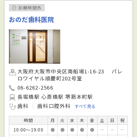
診療時間外
おのだ歯科医院
大阪府大阪市中央区南船場1-16-23 パレ
ロワイヤル順慶町202号室
06-6262-2566
長堀橋駅 心斎橋駅 堺筋本町駅
歯科
歯科口腔外科
すべて見る
時間
月
火
水
木
金
土
日
祝
10:00～19:00
●
●
●
●
●
－
－
－