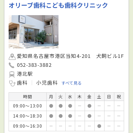
オリーブ歯科こども歯科クリニック
愛知県名古屋市港区当知4-201 犬飼ビル1F
052-383-3882
港北駅
歯科
小児歯科
すべて見る
時間
月
火
水
木
金
土
日
祝
09:00～13:00
●
●
●
－
●
－
－
－
14:00～18:30
●
●
●
－
●
－
－
－
09:00～16:30
－
－
－
－
－
●
－
－