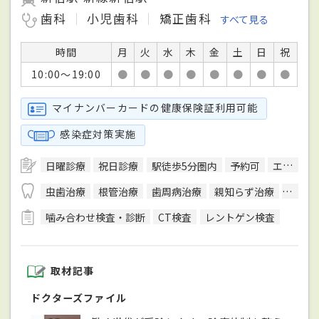
歯科
小児歯科
矯正歯科
すべて見る
時間
月
火
水
木
金
土
日
祝
10:00～19:00
●
●
●
●
●
●
●
●
マイナンバーカードの健康保険証利用可能
感染症対策実施
日曜診療
祝日診療
駅徒歩5分圏内
予約可
エレベーターあり
虫歯治療
根管治療
歯周病治療
親知らず治療
顎関節
噛み合わせ検査・診断
CT検査
レントゲン検査
取材記事
ドクターズファイル