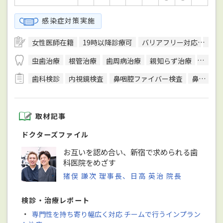
感染症対策実施
女性医師在籍
19時以降診療可
バリアフリー対応
駅徒
虫歯治療
根管治療
歯周病治療
親知らず治療
顎関節
歯科検診
内視鏡検査
鼻咽腔ファイバー検査
鼻腔ファイバースコピー検査
取材記事
ドクターズファイル
お互いを認め合い、新宿で求められる歯
科医院をめざす
猪俣 謙次 理事長、日高 英治 院長
検診・治療レポート
・
専門性を持ち寄り幅広く対応 チームで行うインプラン