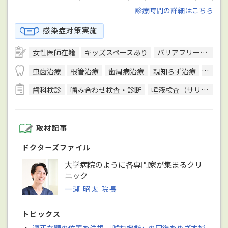
診療時間の詳細はこちら
感染症対策実施
女性医師在籍
キッズスペースあり
バリアフリー対応
虫歯治療
根管治療
歯周病治療
親知らず治療
顎関節
歯科検診
噛み合わせ検査・診断
唾液検査（サリバテスト）
取材記事
ドクターズファイル
大学病院のように各専門家が集まるクリ
ニック
一瀬 昭太 院長
トピックス
・
適正な顎の位置を注視 「噛む機能」の回復をめざす補