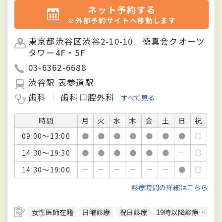
ネット予約する
※外部予約サイトへ移動します
東京都渋谷区渋谷2-10-10 徳真会クオーツ
タワー4F・5F
03-6362-6688
渋谷駅 表参道駅
歯科
歯科口腔外科
すべて見る
時間
月
火
水
木
金
土
日
祝
09:00～13:00
●
●
●
●
●
●
●
○
14:30～19:30
●
●
●
●
●
●
－
○
14:30～19:00
－
－
－
－
－
－
●
○
診療時間の詳細はこちら
女性医師在籍
日曜診療
祝日診療
19時以降診療可
バ