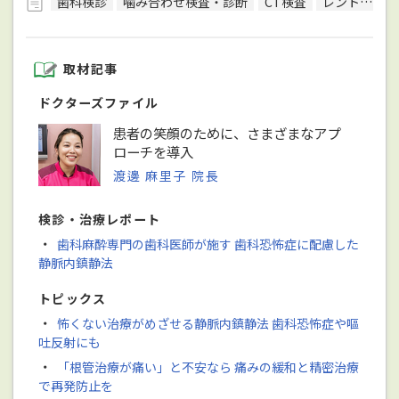
歯科検診
噛み合わせ検査・診断
CT検査
レントゲン検査
取材記事
ドクターズファイル
患者の笑顔のために、さまざまなアプ
ローチを導入
渡邊 麻里子 院長
検診・治療レポート
・
歯科麻酔専門の歯科医師が施す 歯科恐怖症に配慮した
静脈内鎮静法
トピックス
・
怖くない治療がめざせる静脈内鎮静法 歯科恐怖症や嘔
吐反射にも
・
「根管治療が痛い」と不安なら 痛みの緩和と精密治療
で再発防止を