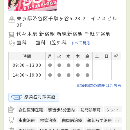
東京都渋谷区千駄ヶ谷5-23-2 イノスビル
2F
代々木駅 新宿駅 新線新宿駅 千駄ケ谷駅
歯科
歯科口腔外科
すべて見る
時間
月
火
水
木
金
土
日
祝
09:30～13:00
●
●
●
●
●
－
－
－
14:30～19:00
●
●
●
●
●
－
－
－
診療時間の詳細はこちら
感染症対策実施
女性医師在籍
駅徒歩5分圏内
訪問診療可
クレジットカード対応
虫歯治療
根管治療
歯周病治療
親知らず治療
顎関節