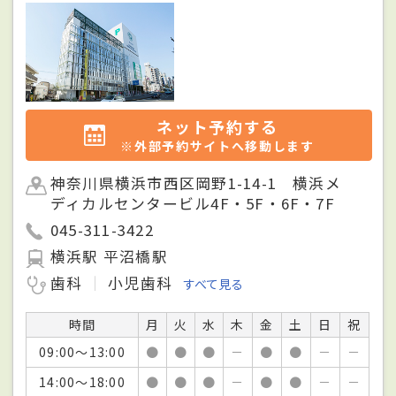
ネット予約する
※外部予約サイトへ移動します
神奈川県横浜市西区岡野1-14-1 横浜メ
ディカルセンタービル4F・5F・6F・7F
045-311-3422
横浜駅 平沼橋駅
歯科
小児歯科
すべて見る
時間
月
火
水
木
金
土
日
祝
09:00～13:00
●
●
●
－
●
●
－
－
14:00～18:00
●
●
●
－
●
●
－
－