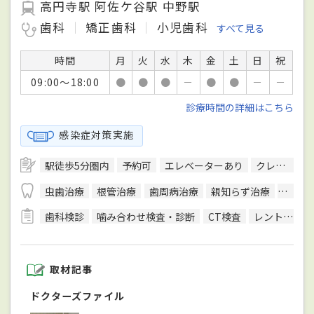
高円寺駅 阿佐ケ谷駅 中野駅
歯科
矯正歯科
小児歯科
すべて見る
時間
月
火
水
木
金
土
日
祝
09:00～18:00
●
●
●
－
●
●
－
－
診療時間の詳細はこちら
感染症対策実施
駅徒歩5分圏内
予約可
エレベーターあり
クレジットカード対応
虫歯治療
根管治療
歯周病治療
親知らず治療
顎関節
歯科検診
噛み合わせ検査・診断
CT検査
レントゲン検査
取材記事
ドクターズファイル