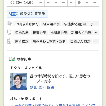
09:30～14:00
－
－
－
－
－
●
－
－
感染症対策実施
19時以降診療可
駐車場あり
駅徒歩5分圏内
予約可
虫歯治療
根管治療
歯周病治療
親知らず治療
顎関節
歯科検診
噛み合わせ検査・診断
口腔がん検診
CT検査
取材記事
ドクターズファイル
昼の休憩時間を設けず、幅広い患者の
ニーズに対応
鈇田 豊和 院長
検診・治療レポート
・
十分な診査・診断のもと行う 安全性を重視したインプ