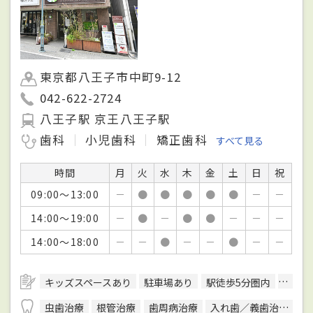
東京都八王子市中町9-12
042-622-2724
八王子駅 京王八王子駅
歯科
小児歯科
矯正歯科
すべて見る
時間
月
火
水
木
金
土
日
祝
09:00～13:00
－
●
●
●
●
●
－
－
14:00～19:00
－
●
－
●
●
－
－
－
14:00～18:00
－
－
●
－
－
●
－
－
キッズスペースあり
駐車場あり
駅徒歩5分圏内
往診可
虫歯治療
根管治療
歯周病治療
入れ歯／義歯治療
P