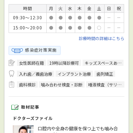
時間
月
火
水
木
金
土
日
祝
09:30～12:30
●
●
●
●
●
●
－
－
15:00～20:00
●
●
●
●
●
○
－
－
診療時間の詳細はこちら
感染症対策実施
女性医師在籍
19時以降診療可
キッズスペースあり
バ
入れ歯／義歯治療
インプラント治療
歯列矯正
歯科検診
噛み合わせ検査・診断
唾液検査（サリバテスト）
取材記事
ドクターズファイル
口腔内や全身の健康を保つ上でも噛み合