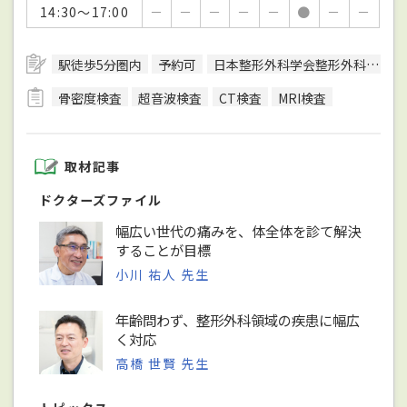
14:30～17:00
－
－
－
－
－
●
－
－
駅徒歩5分圏内
予約可
日本整形外科学会整形外科専門医
骨密度検査
超音波検査
CT検査
MRI検査
取材記事
ドクターズファイル
幅広い世代の痛みを、体全体を診て解決
することが目標
小川 祐人 先生
年齢問わず、整形外科領域の疾患に幅広
く対応
高橋 世賢 先生