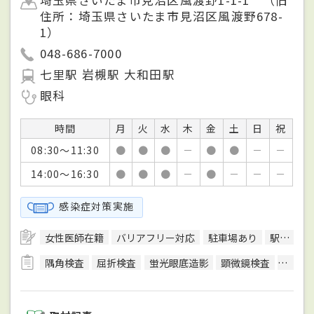
住所：埼玉県さいたま市見沼区風渡野678-
1）
048-686-7000
七里駅 岩槻駅 大和田駅
眼科
時間
月
火
水
木
金
土
日
祝
08:30～11:30
●
●
●
－
●
●
－
－
14:00～16:30
●
●
●
－
●
－
－
－
感染症対策実施
女性医師在籍
バリアフリー対応
駐車場あり
駅徒歩5分圏内
隅角検査
屈折検査
蛍光眼底造影
顕微鏡検査
光干渉