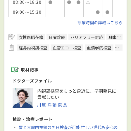
08:30～18:30
●
－
●
●
△
－
－
－
09:00～15:30
－
－
－
－
－
●
●
－
診療時間の詳細はこちら
女性医師在籍
日曜診療
バリアフリー対応
駐車場あり
経鼻内視鏡検査
血管エコー検査
血清学的検査
骨密度
取材記事
ドクターズファイル
内視鏡検査をもっと身近に、早期発見に
貢献したい
川原 洋輔 院長
検診・治療レポート
・
胃と大腸内視鏡の同日検査が可能 忙しい世代も安心の