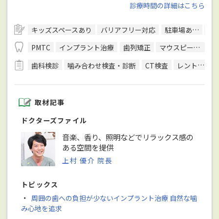
診療時間の詳細はこちら
キッズスペースあり
バリアフリー対応
駐車場あり
予
PMTC
インプラント治療
歯列矯正
マウスピース型装置を用いた矯正
歯科検診
噛み合わせ検査・診断
CT検査
レントゲン検査
取材記事
ドクターズファイル
音楽、香り、照明などでリラックス感の
ある空間を提供
上村 優介 院長
トピックス
・
周囲の歯への負担が少ないインプラント治療 自然な噛
み心地を追求