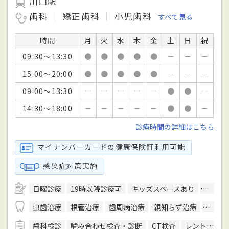
川口駅
歯科
矯正歯科
小児歯科
すべて見る
時間
月
火
水
木
金
土
日
祝
09:30～13:30
●
●
●
●
●
－
－
－
15:00～20:00
●
●
●
●
●
－
－
－
09:00～13:30
－
－
－
－
－
●
●
－
14:30～18:00
－
－
－
－
－
●
●
－
診療時間の詳細はこちら
マイナンバーカードの健康保険証利用可能
感染症対策実施
日曜診療
19時以降診療可
キッズスペースあり
駅徒歩
虫歯治療
根管治療
歯周病治療
親知らず治療
顎関節
歯科検診
噛み合わせ検査・診断
CT検査
レントゲン検査