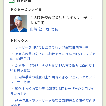
取材記事
ドクターズファイル
白内障治療の選択肢を広げるレーザーに
よる手術
山﨑 健一朗 院長
トピックス
・
レーザーを用いて日帰りで行う 精密な白内障手術
・
見え方の質の向上にも期待できる 多焦点眼内レンズで
の白内障手術
・
かすみ、ぼやけ、ゆがみなど 見え方の悩みに白内障手
術も選択肢に
・
白内障手術の精度向上が期待できる フェムトセカンド
レーザーとは
・
進化する緑内障治療 点眼薬とSLTレーザーの併用で効
果の向上を
・
硝子体注射やレーザー治療など 加齢黄斑変性の検査や
治療法