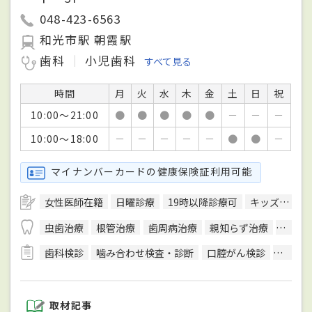
048-423-6563
和光市駅 朝霞駅
歯科
小児歯科
すべて見る
時間
月
火
水
木
金
土
日
祝
10:00～21:00
●
●
●
●
●
－
－
－
10:00～18:00
－
－
－
－
－
●
●
－
マイナンバーカードの健康保険証利用可能
女性医師在籍
日曜診療
19時以降診療可
キッズスペースあり
虫歯治療
根管治療
歯周病治療
親知らず治療
顎関節
歯科検診
噛み合わせ検査・診断
口腔がん検診
CT検査
取材記事