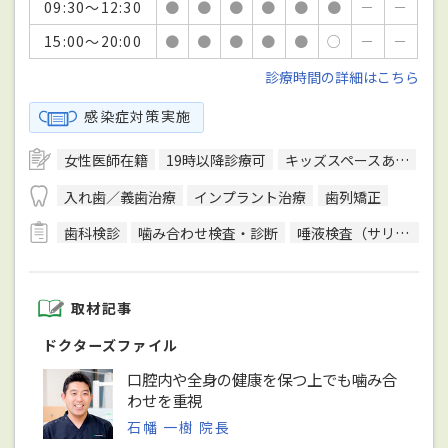
09:30～12:30
●
●
●
●
●
●
－
－
15:00～20:00
●
●
●
●
●
○
－
－
診療時間の詳細はこちら
感染症対策実施
女性医師在籍
19時以降診療可
キッズスペースあり
バ
入れ歯／義歯治療
インプラント治療
歯列矯正
歯科検診
噛み合わせ検査・診断
唾液検査（サリバテスト）
取材記事
ドクターズファイル
口腔内や全身の健康を保つ上でも噛み合
わせを重視
石幡 一樹 院長