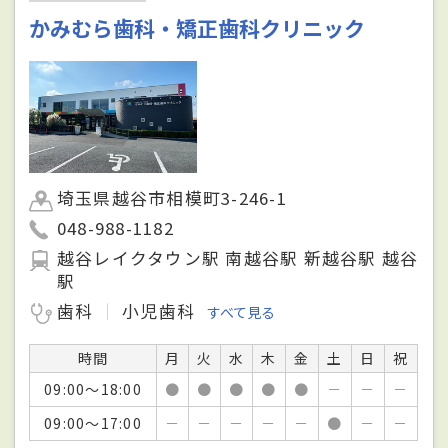
かみむら歯科・矯正歯科クリニック
埼玉県越谷市相模町3-246-1
048-988-1182
越谷レイクタウン駅 南越谷駅 新越谷駅 越谷
駅
歯科
小児歯科
すべて見る
時間
月
火
水
木
金
土
日
祝
09:00～18:00
●
●
●
●
●
－
－
－
09:00～17:00
－
－
－
－
－
●
－
－