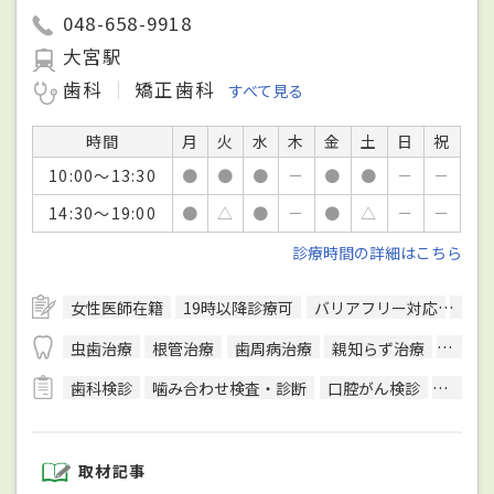
048-658-9918
大宮駅
歯科
矯正歯科
すべて見る
時間
月
火
水
木
金
土
日
祝
10:00～13:30
●
●
●
－
●
●
－
－
14:30～19:00
●
△
●
－
●
△
－
－
診療時間の詳細はこちら
女性医師在籍
19時以降診療可
バリアフリー対応
駅徒
虫歯治療
根管治療
歯周病治療
親知らず治療
顎関節
歯科検診
噛み合わせ検査・診断
口腔がん検診
唾液検
取材記事