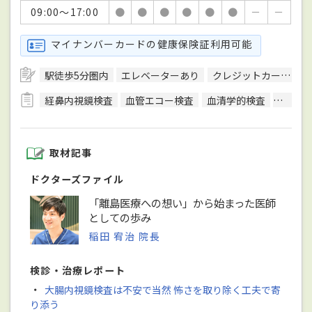
09:00～17:00
●
●
●
●
●
●
－
－
マイナンバーカードの健康保険証利用可能
駅徒歩5分圏内
エレベーターあり
クレジットカード対応
経鼻内視鏡検査
血管エコー検査
血清学的検査
呼吸機
取材記事
ドクターズファイル
「離島医療への想い」から始まった医師
としての歩み
稲田 宥治 院長
検診・治療レポート
・
大腸内視鏡検査は不安で当然 怖さを取り除く工夫で寄
り添う