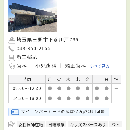
埼玉県三郷市下彦川戸799
048-950-2166
新三郷駅
歯科
小児歯科
矯正歯科
すべて見る
時間
月
火
水
木
金
土
日
祝
09:00～12:30
●
●
●
●
●
●
●
－
14:30～18:00
●
●
●
●
●
●
●
－
マイナンバーカードの健康保険証利用可能
女性医師在籍
日曜診療
キッズスペースあり
バリアフリー対応