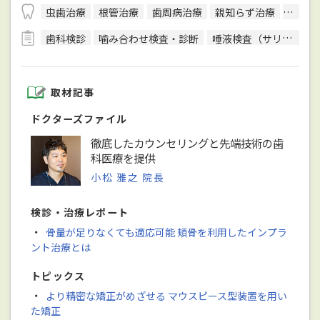
虫歯治療
根管治療
歯周病治療
親知らず治療
入れ歯
歯科検診
噛み合わせ検査・診断
唾液検査（サリバテスト）
取材記事
ドクターズファイル
徹底したカウンセリングと先端技術の歯
科医療を提供
小松 雅之 院長
検診・治療レポート
・
骨量が足りなくても適応可能 頬骨を利用したインプラ
ント治療とは
トピックス
・
より精密な矯正がめざせる マウスピース型装置を用い
た矯正