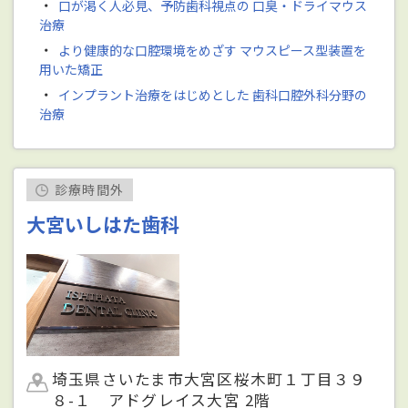
・
口が渇く人必見、予防歯科視点の 口臭・ドライマウス
治療
・
より健康的な口腔環境をめざす マウスピース型装置を
用いた矯正
・
インプラント治療をはじめとした 歯科口腔外科分野の
治療
診療時間外
大宮いしはた歯科
埼玉県さいたま市大宮区桜木町１丁目３９
８-１ アドグレイス大宮 2階