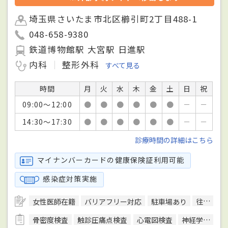
埼玉県さいたま市北区櫛引町2丁目488-1
048-658-9380
鉄道博物館駅 大宮駅 日進駅
内科
整形外科
すべて見る
時間
月
火
水
木
金
土
日
祝
09:00～12:00
●
●
●
●
●
●
－
－
14:30～17:30
●
●
●
●
●
●
－
－
診療時間の詳細はこちら
マイナンバーカードの健康保険証利用可能
感染症対策実施
女性医師在籍
バリアフリー対応
駐車場あり
往診可
骨密度検査
触診圧痛点検査
心電図検査
神経学的検査