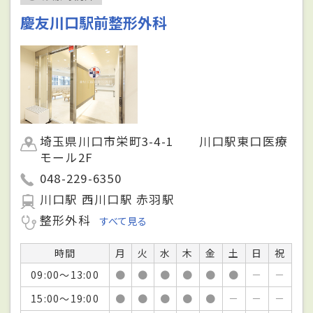
慶友川口駅前整形外科
埼玉県川口市栄町3-4-1 川口駅東口医療
モール2F
048-229-6350
川口駅 西川口駅 赤羽駅
整形外科
すべて見る
時間
月
火
水
木
金
土
日
祝
09:00～13:00
●
●
●
●
●
●
－
－
15:00～19:00
●
●
●
●
●
－
－
－