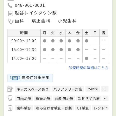
048-961-8001
越谷レイクタウン駅
歯科
矯正歯科
小児歯科
時間
月
火
水
木
金
土
日
祝
09:00～13:00
●
●
●
●
●
●
－
－
15:00～19:30
●
●
●
●
●
－
－
－
14:00～17:00
－
－
－
－
－
●
－
－
診療時間の詳細はこちら
感染症対策実施
キッズスペースあり
バリアフリー対応
予約可
クレジ
虫歯治療
根管治療
歯周病治療
親知らず治療
入れ歯
歯科検診
噛み合わせ検査・診断
CT検査
レントゲン検査