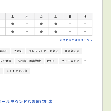
水
木
金
土
日
祝
●
－
●
●
－
－
●
－
●
●
－
－
診療時間の詳細はこちら
場あり
予約可
クレジットカード対応
英語対応可
らず治療
入れ歯／義歯治療
PMTC
クリーニング
インプラント治療
査
レントゲン検査
オールラウンドな治療に対応