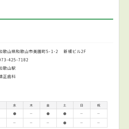
和歌山県和歌山市美園町5-1-2 新橘ビル2F
073-425-7182
和歌山駅
矯正歯科
水
木
金
土
日
祝
●
－
●
●
－
－
－
－
－
●
－
－