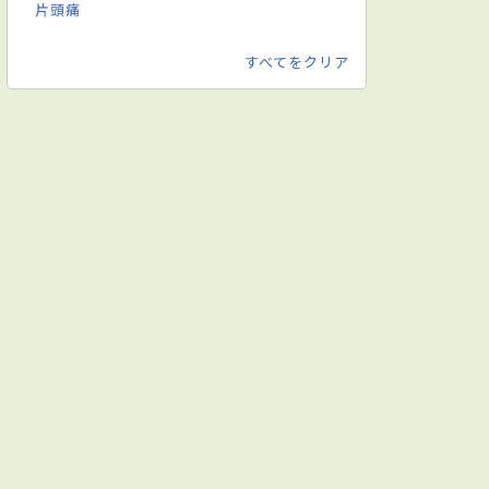
片頭痛
すべてをクリア
ホワイトニング
歯列矯正
部分矯正
マウスピース型装置を用いた矯