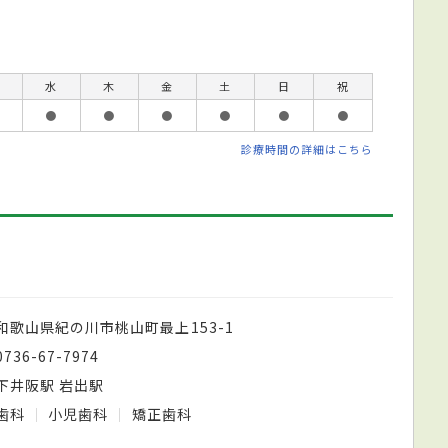
水
木
金
土
日
祝
●
●
●
●
●
●
診療時間の詳細はこちら
和歌山県紀の川市桃山町最上153-1
0736-67-7974
下井阪駅 岩出駅
歯科
小児歯科
矯正歯科