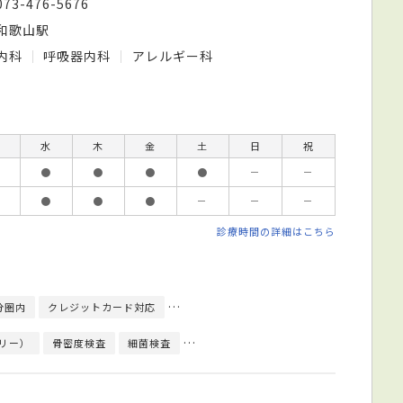
073-476-5676
和歌山駅
内科
呼吸器内科
アレルギー科
水
木
金
土
日
祝
●
●
●
●
－
－
●
●
●
－
－
－
診療時間の詳細はこちら
分圏内
クレジットカード対応
日本内科学会総合内科専門医
日本呼吸器
リー）
骨密度検査
細菌検査
終夜睡眠ポリグラフ検査(PSG)
心電図