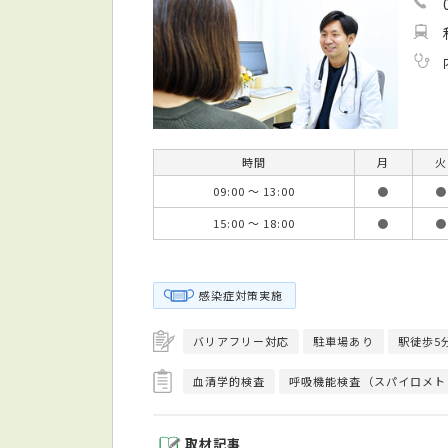
時間
月
火
09:00 ～ 13:00
●
●
15:00 ～ 18:00
●
●
感染症対策実施
バリアフリー対応
駐車場あり
駅徒歩5
血清学的検査
呼吸機能検査（スパイロメト
取材記事