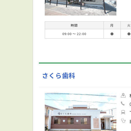
時間
月
火
09:00 ～ 22:00
●
●
さくら歯科