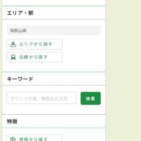
エリア・駅
和歌山県
エリアから探す
沿線から探す
キーワード
学会呼吸器専門医
日本アレルギー学会アレルギー専門医
特徴
検査
CPAP療法
尿検査
皮膚パッチテスト
病原体検査（感染症検査）
特徴から探す