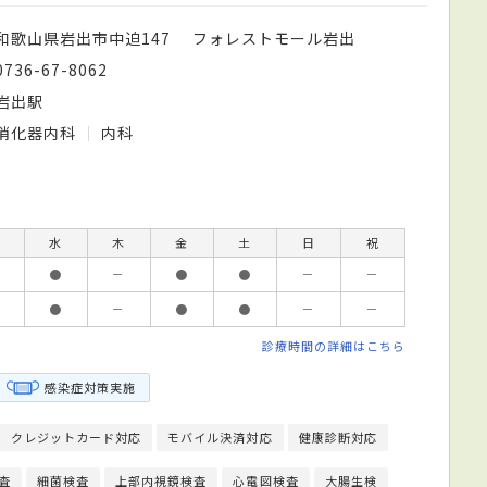
和歌山県岩出市中迫147 フォレストモール岩出
0736-67-8062
岩出駅
消化器内科
内科
水
木
金
土
日
祝
●
－
●
●
－
－
●
－
●
●
－
－
診療時間の詳細はこちら
感染症対策実施
クレジットカード対応
モバイル決済対応
健康診断対応
日本内科学会
査
細菌検査
上部内視鏡検査
心電図検査
大腸生検
大腸内視鏡検