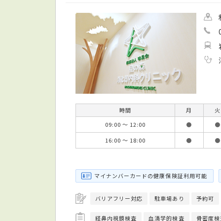
時間
月
火
09:00 ～ 12:00
●
●
16:00 ～ 18:00
●
●
マイナンバーカードの健康保険証利用可能
バリアフリー対応
駐車場あり
予約可
経鼻内視鏡検査
血清学的検査
骨密度検