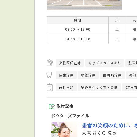
時間
月
火
08:00 ～ 13:00
△
●
14:00 ～ 16:30
△
●
女性医師在籍
キッズスペースあり
駐車
虫歯治療
根管治療
歯周病治療
親知
歯科検診
噛み合わせ検査・診断
CT検
取材記事
ドクターズファイル
患者の笑顔のために、
大庵 さくら 院長