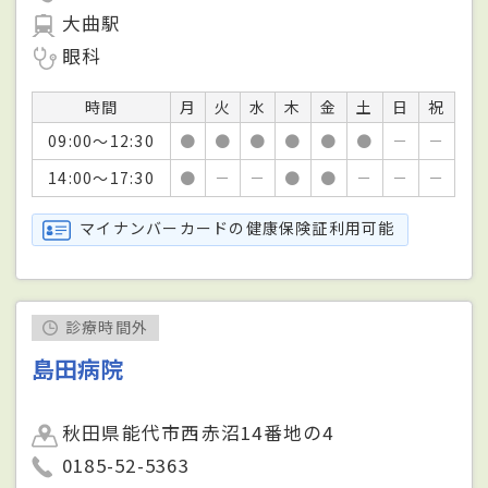
大曲駅
眼科
時間
月
火
水
木
金
土
日
祝
09:00～12:30
●
●
●
●
●
●
－
－
14:00～17:30
●
－
－
●
●
－
－
－
マイナンバーカードの健康保険証利用可能
診療時間外
島田病院
秋田県能代市西赤沼14番地の4
0185-52-5363