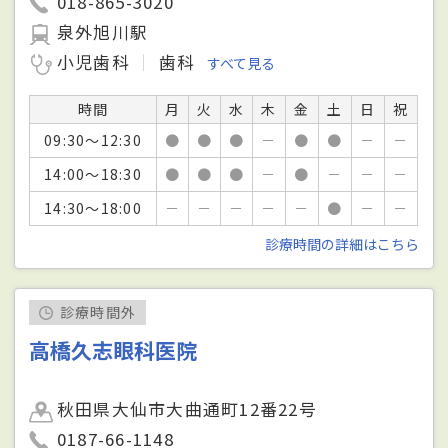
018-865-3020
泉外旭川駅
小児歯科
歯科
すべて見る
時間
月
火
水
木
金
土
日
祝
09:30～12:30
●
●
●
－
●
●
－
－
14:00～18:30
●
●
●
－
●
－
－
－
14:30～18:00
－
－
－
－
－
●
－
－
診療時間の詳細はこちら
診療時間外
高橋久志眼科医院
秋田県大仙市大曲通町12番22号
0187-66-1148