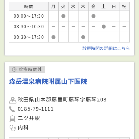
時間
月
火
水
木
金
土
日
祝
08:00～17:30
－
●
－
－
●
－
－
－
08:30～10:30
－
－
－
－
－
●
－
－
08:30～17:30
●
－
－
●
－
－
－
－
診療時間の詳細はこちら
診療時間外
森岳温泉病院附属山下医院
秋田県山本郡藤里町藤琴字藤琴208
0185-79-1111
二ツ井駅
内科