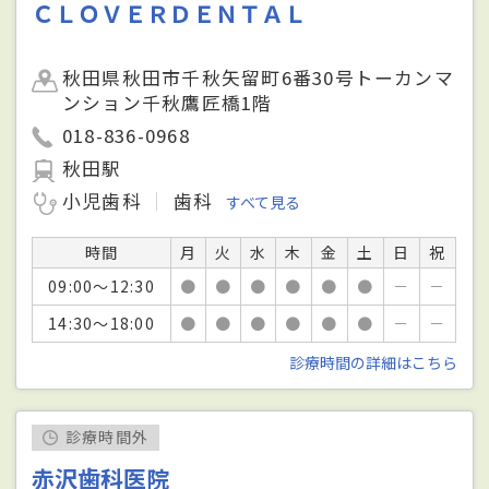
ＣＬＯＶＥＲＤＥＮＴＡＬ
秋田県秋田市千秋矢留町6番30号トーカンマ
ンション千秋鷹匠橋1階
018-836-0968
秋田駅
小児歯科
歯科
すべて見る
時間
月
火
水
木
金
土
日
祝
09:00～12:30
●
●
●
●
●
●
－
－
14:30～18:00
●
●
●
●
●
●
－
－
診療時間の詳細はこちら
診療時間外
赤沢歯科医院