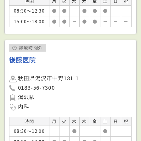
時間
月
火
水
木
金
土
日
祝
08:30～12:30
●
●
－
●
●
●
－
－
15:00～18:00
●
●
－
●
●
－
－
－
診療時間外
後藤医院
秋田県湯沢市中野181-1
0183-56-7300
湯沢駅
内科
時間
月
火
水
木
金
土
日
祝
08:30～12:00
－
－
●
－
－
●
－
－