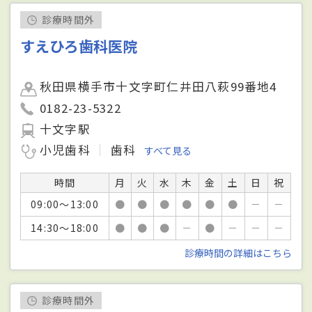
診療時間外
すえひろ歯科医院
秋田県横手市十文字町仁井田八萩99番地4
0182-23-5322
十文字駅
小児歯科
歯科
すべて見る
時間
月
火
水
木
金
土
日
祝
09:00～13:00
●
●
●
●
●
●
－
－
14:30～18:00
●
●
●
－
●
－
－
－
診療時間の詳細はこちら
診療時間外