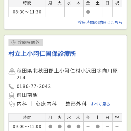
時間
月
火
水
木
金
土
日
祝
08:30～11:30
－
－
－
－
●
－
－
－
診療時間の詳細はこちら
診療時間外
村立上小阿仁国保診療所
秋田県北秋田郡上小阿仁村小沢田字向川原
214
0186-77-2042
前田南駅
内科
心療内科
整形外科
すべて見る
時間
月
火
水
木
金
土
日
祝
09:00～12:00
●
●
●
●
－
●
－
－