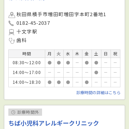
秋田県横手市増田町増田字本町2番地1
0182-45-2037
十文字駅
歯科
時間
月
火
水
木
金
土
日
祝
08:30～12:00
●
●
●
－
●
●
－
－
14:00～17:00
－
－
－
－
－
●
－
－
14:00～18:30
●
●
●
－
●
－
－
－
診療時間の詳細はこちら
診療時間外
ちば小児科アレルギークリニック