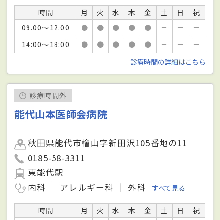
時間
月
火
水
木
金
土
日
祝
09:00～12:00
●
●
●
●
●
－
－
－
14:00～18:00
●
●
●
●
●
－
－
－
診療時間の詳細はこちら
診療時間外
能代山本医師会病院
秋田県能代市檜山字新田沢105番地の11
0185-58-3311
東能代駅
内科
アレルギー科
外科
すべて見る
時間
月
火
水
木
金
土
日
祝