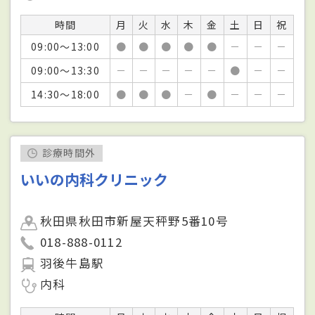
時間
月
火
水
木
金
土
日
祝
09:00～13:00
●
●
●
●
●
－
－
－
09:00～13:30
－
－
－
－
－
●
－
－
14:30～18:00
●
●
●
－
●
－
－
－
診療時間外
いいの内科クリニック
秋田県秋田市新屋天秤野5番10号
018-888-0112
羽後牛島駅
内科