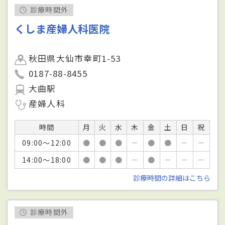
診療時間外
くしま産婦人科医院
秋田県大仙市幸町1-53
0187-88-8455
大曲駅
産婦人科
時間
月
火
水
木
金
土
日
祝
09:00～12:00
●
●
●
－
●
●
－
－
14:00～18:00
●
●
●
－
●
－
－
－
診療時間の詳細はこちら
診療時間外