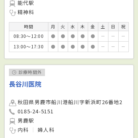
能代駅
精神科
時間
月
火
水
木
金
土
日
祝
08:30～12:00
●
●
●
●
●
－
－
－
13:00～17:30
●
●
●
●
●
－
－
－
診療時間外
長谷川医院
秋田県男鹿市船川港船川字新浜町26番地2
0185-24-5151
男鹿駅
内科
婦人科