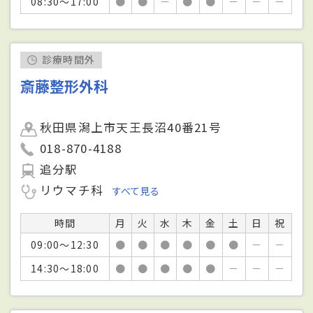
08:30～17:00
●
●
－
●
●
－
－
－
診療時間外
斎藤整形外科
秋田県潟上市天王長沼40番21号
018-870-4188
追分駅
リウマチ科
すべて見る
時間
月
火
水
木
金
土
日
祝
09:00～12:30
●
●
●
●
●
●
－
－
14:30～18:00
●
●
●
●
●
－
－
－