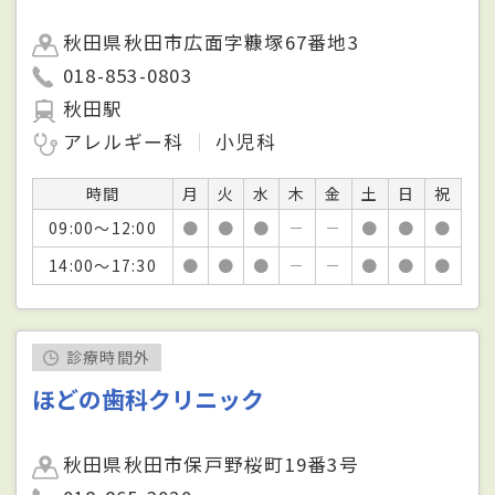
秋田県秋田市広面字糠塚67番地3
018-853-0803
秋田駅
アレルギー科
小児科
時間
月
火
水
木
金
土
日
祝
09:00～12:00
●
●
●
－
－
●
●
●
14:00～17:30
●
●
●
－
－
●
●
●
診療時間外
ほどの歯科クリニック
秋田県秋田市保戸野桜町19番3号