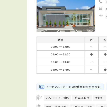
時間
月
火
09:00 ～ 12:00
－
－
09:00 ～ 12:30
●
●
09:00 ～ 13:00
－
－
14:00 ～ 17:00
－
●
マイナンバーカードの健康保険証利用可能
バリアフリー対応
駐車場あり
予約可