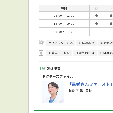
時間
月
火
08:00 ～ 12:00
●
●
15:00 ～ 19:00
●
●
08:00 ～ 14:00
－
－
バリアフリー対応
駐車場あり
駅徒歩5
血管エコー検査
血清学的検査
呼吸機能
取材記事
ドクターズファイル
「患者さんファースト
山崎 哲郎 院長