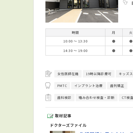
時間
月
火
10:00 ～ 13:30
●
●
14:30 ～ 19:00
●
●
女性医師在籍
19時以降診療可
キッズス
PMTC
インプラント治療
歯列矯正
歯科検診
噛み合わせ検査・診断
CT検
取材記事
ドクターズファイル