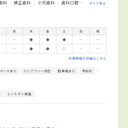
歯科
矯正歯科
小児歯科
歯科口腔外科
すべて見る
水
木
金
土
日
祝
－
●
●
●
－
－
－
●
●
○
－
－
診療時間の詳細はこちら
ペースあり
バリアフリー対応
駐車場あり
予約可
往診可
訪問診
査
レントゲン検査