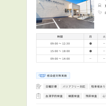
時間
月
火
09:00 ～ 12:30
●
－
15:00 ～ 18:00
●
－
09:00 ～ 14:00
－
－
感染症対策実施
日曜診療
バリアフリー対応
駐車場あり
血清学的検査
細菌検査
残尿検査
心