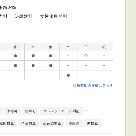
東所沢駅
内科
泌尿器科
女性泌尿器科
水
木
金
土
日
祝
●
●
●
－
○
－
●
●
●
－
－
－
－
－
－
●
－
－
診療時間の詳細はこちら
予約可
往診可
クレジットカード対応
健康診断対応
日本泌尿器
電図検査
精液検査
超音波検査
直腸診
尿検査
尿流測定
アレ