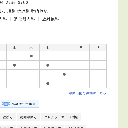
04-2936-8700
小手指駅 所沢駅 新所沢駅
内科
消化器内科
放射線科
水
木
金
土
日
祝
－
●
－
－
－
－
●
－
●
－
－
－
－
－
－
●
－
－
－
－
●
－
－
－
診療時間の詳細はこちら
感染症対策実施
往診可
訪問診療可
クレジットカード対応
モバイル決済対応
健康