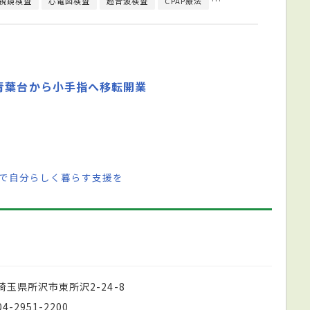
視鏡検査
心電図検査
超音波検査
CPAP療法
内視鏡検査
尿検査
青葉台から小手指へ移転開業
まで自分らしく暮らす支援を
埼玉県所沢市東所沢2-24-8
04-2951-2200