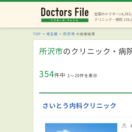
全国のドクター14,38
クリニック・病院 156,
TOP
埼玉県
所沢市
の検索結果
所沢市
のクリニック・病
354
件中
1〜20件を表示
さいとう内科クリニック