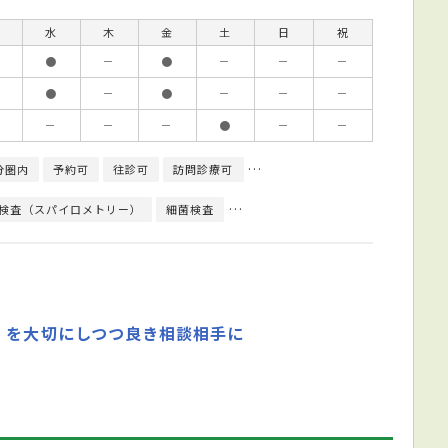
水
木
金
土
日
祝
●
－
●
－
－
－
●
－
●
－
－
－
－
－
－
●
－
－
分圏内
予約可
往診可
訪問診療可
日本循環器学会循環器専門医
検査（スパイロメトリー）
細菌検査
心臓超音波（エコー）検査
心電図
」を大切にしつつ良き相談相手に