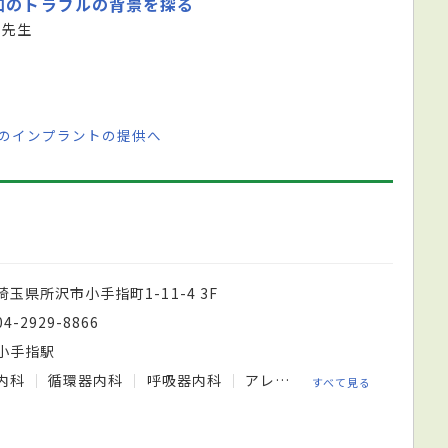
口のトラブルの背景を探る
 先生
心のインプラントの提供へ
埼玉県所沢市小手指町1-11-4 3F
04-2929-8866
小手指駅
内科
循環器内科
呼吸器内科
アレルギー科
漢方内科
すべて見る