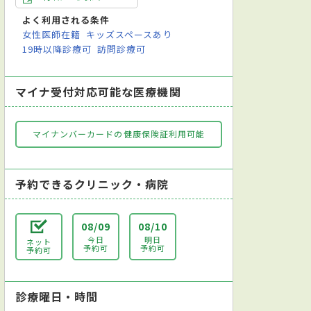
病原体検査（感染症検査）
アレルギー検査
便検査
インフルエンザ抗
よく利用される条件
女性医師在籍
キッズスペースあり
19時以降診療可
訪問診療可
マイナ受付対応可能な医療機関
マイナンバーカードの健康保険証利用可能
予約できるクリニック・病院
08/09
08/10
今日
明日
ネット
予約可
予約可
予約可
診療曜日・時間