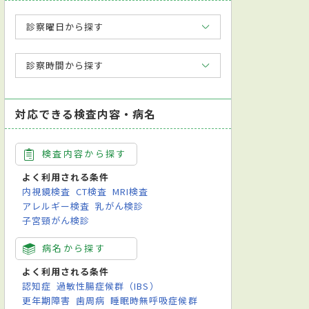
診察曜日から探す
診察時間から探す
対応できる検査内容・病名
検査内容から探す
よく利用される条件
内視鏡検査
CT検査
MRI検査
アレルギー検査
乳がん検診
子宮頸がん検診
病名から探す
科学会泌尿器科専門医
日本専門医機構 泌尿器科専門医
英語対応可
よく利用される条件
ルギー検査
腹部超音波検査
喀痰（かくたん）検査
膀胱鏡検査
イン
認知症
過敏性腸症候群（IBS）
更年期障害
歯周病
睡眠時無呼吸症候群