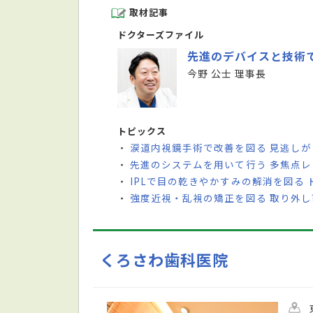
取材記事
ドクターズファイル
先進のデバイスと技術
今野 公士 理事長
トピックス
涙道内視鏡手術で改善を図る 見逃し
・
先進のシステムを用いて行う 多焦点
・
IPLで目の乾きやかすみの解消を図る
・
強度近視・乱視の矯正を図る 取り外
・
くろさわ歯科医院