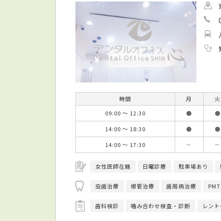
時間
月
火
09:00 ～ 12:30
●
●
14:00 ～ 18:30
●
●
14:00 ～ 17:30
－
－
女性医師在籍
日曜診療
駐車場あり
虫歯治療
根管治療
歯周病治療
PMT
歯科検診
噛み合わせ検査・診断
レント