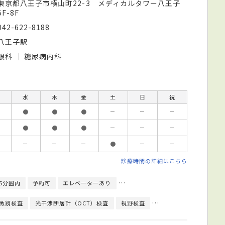
東京都八王子市横山町22-3 メディカルタワー八王子
5F-8F
042-622-8188
八王子駅
眼科
糖尿病内科
水
木
金
土
日
祝
●
●
●
－
－
－
●
●
●
－
－
－
－
－
－
●
－
－
診療時間の詳細はこちら
5分圏内
予約可
エレベーターあり
クレジットカード対応
日本眼科
微鏡検査
光干渉断層計（OCT）検査
視野検査
色覚検査
心電図検査