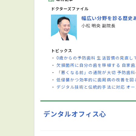
ドクターズファイル
幅広い分野を診る歴史
小松 明央 副院長
トピックス
0歳からの予防歯科 生活習慣の見直し
・
欠損箇所に自分の歯を移植する 自家
・
「悪くなる前」の通院が大切 予防歯
・
低侵襲かつ効率的に歯周病の改善を図
・
デジタル技術と伝統的手法に対応 オ
・
デンタルオフィス心