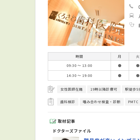
時間
月
火
09:30 ～ 13:00
●
●
14:30 ～ 19:00
●
●
女性医師在籍
19時以降診療可
駅徒歩5
歯科検診
噛み合わせ検査・診断
PMTC
取材記事
ドクターズファイル