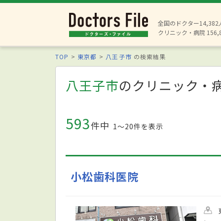
全国のドクター14,38
クリニック・病院 156,
TOP
東京都
八王子市
の検索結果
八王子市
のクリニック・
593
件中
1〜20件を表示
小松歯科医院