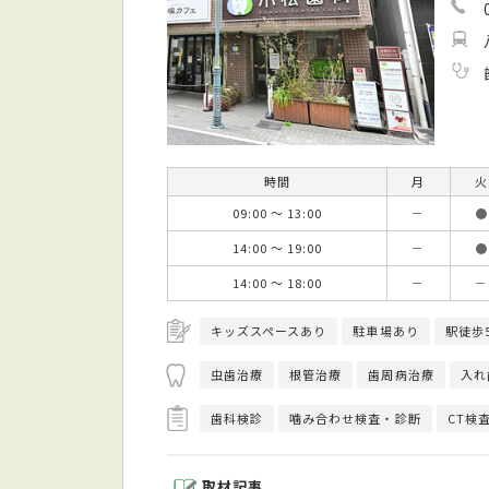
時間
月
火
09:00 ～ 13:00
－
●
14:00 ～ 19:00
－
●
14:00 ～ 18:00
－
－
キッズスペースあり
駐車場あり
駅徒歩
虫歯治療
根管治療
歯周病治療
入れ
歯科検診
噛み合わせ検査・診断
CT検
取材記事