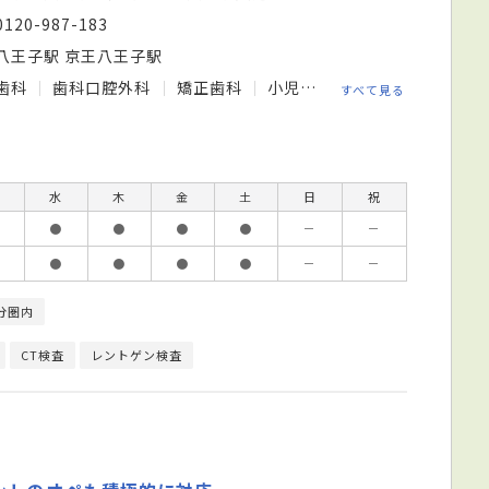
0120-987-183
八王子駅 京王八王子駅
歯科
歯科口腔外科
矯正歯科
小児歯科
すべて見る
水
木
金
土
日
祝
●
●
●
●
－
－
●
●
●
●
－
－
分圏内
CT検査
レントゲン検査