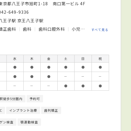
東京都八王子市旭町1-18 南口第一ビル 4F
042-649-9336
八王子駅 京王八王子駅
矯正歯科
歯科
歯科口腔外科
小児歯科
すべて見る
水
木
金
土
日
祝
●
●
●
●
●
●
●
●
●
－
－
－
－
－
－
●
●
●
駅徒歩5分圏内
予約可
C
インプラント治療
歯列矯正
ゲン検査
顎運動検査