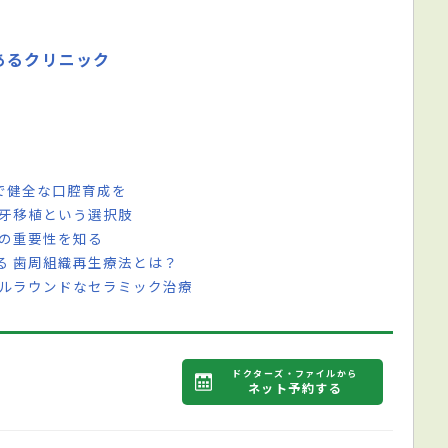
あるクリニック
で健全な口腔育成を
歯牙移植という選択肢
科の重要性を知る
る 歯周組織再生療法とは？
ールラウンドなセラミック治療
ドクターズ・ファイルから
ネット予約する