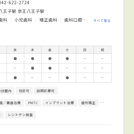
042-622-2724
八王子駅 京王八王子駅
歯科
小児歯科
矯正歯科
歯科口腔外科
すべて見る
水
木
金
土
日
祝
●
●
●
●
－
－
－
●
●
－
－
－
●
－
－
●
－
－
5分圏内
往診可
訪問診療可
歯／義歯治療
PMTC
インプラント治療
歯列矯正
部分矯正
マウ
査
レントゲン検査