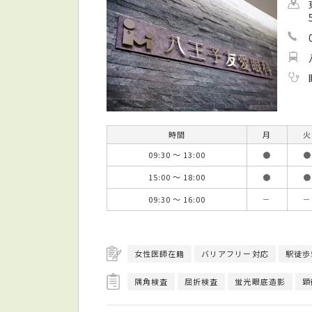
時間
月
火
09:30 ～ 13:00
●
●
15:00 ～ 18:00
●
●
09:30 ～ 16:00
－
－
女性医師在籍
バリアフリー対応
駅徒歩
隅角検査
屈折検査
蛍光眼底造影
顕