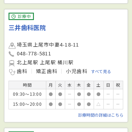
診療中
三井歯科医院
埼玉県上尾市中妻4-18-11
048-778-5811
北上尾駅 上尾駅 桶川駅
歯科
矯正歯科
小児歯科
すべて見る
時間
月
火
水
木
金
土
日
祝
09:30～13:00
●
●
－
●
●
●
－
－
15:00～20:00
●
●
－
●
●
△
－
－
診療時間の詳細はこちら