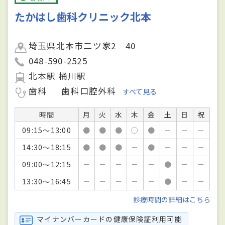
たかはし歯科クリニック北本
埼玉県北本市二ツ家2‐40
048-590-2525
北本駅 桶川駅
歯科
歯科口腔外科
すべて見る
時間
月
火
水
木
金
土
日
祝
09:15～13:00
●
●
●
○
●
－
－
－
14:30～18:15
●
●
●
－
●
－
－
－
09:00～12:15
－
－
－
－
－
●
－
－
13:30～16:45
－
－
－
－
－
●
－
－
診療時間の詳細はこちら
マイナンバーカードの健康保険証利用可能