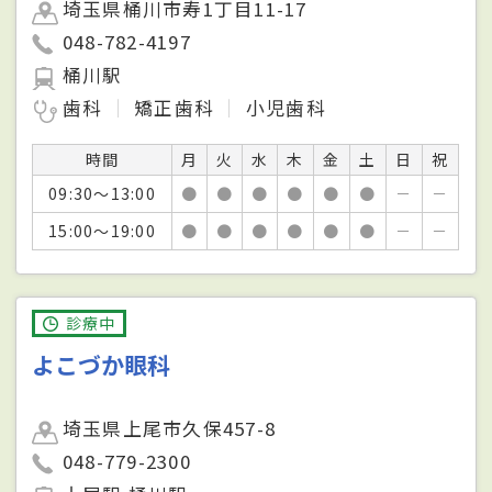
埼玉県桶川市寿1丁目11-17
048-782-4197
桶川駅
歯科
矯正歯科
小児歯科
時間
月
火
水
木
金
土
日
祝
09:30～13:00
●
●
●
●
●
●
－
－
15:00～19:00
●
●
●
●
●
●
－
－
診療中
よこづか眼科
埼玉県上尾市久保457-8
048-779-2300