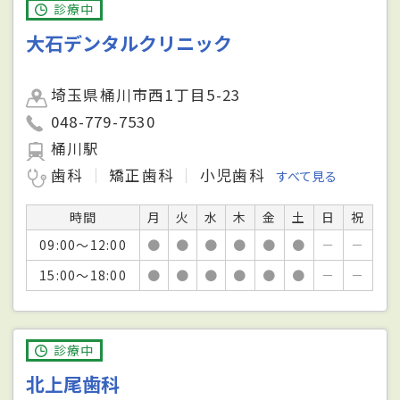
診療中
大石デンタルクリニック
埼玉県桶川市西1丁目5-23
048-779-7530
桶川駅
歯科
矯正歯科
小児歯科
すべて見る
時間
月
火
水
木
金
土
日
祝
09:00～12:00
●
●
●
●
●
●
－
－
15:00～18:00
●
●
●
●
●
●
－
－
診療中
北上尾歯科