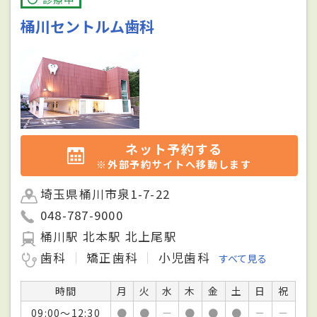
桶川セントルム歯科
ネット予約する
※外部予約サイトへ移動します
埼玉県桶川市泉1-7-22
048-787-9000
桶川駅 北本駅 北上尾駅
歯科
矯正歯科
小児歯科
すべて見る
時間
月
火
水
木
金
土
日
祝
09:00～12:30
●
●
－
●
●
●
－
－