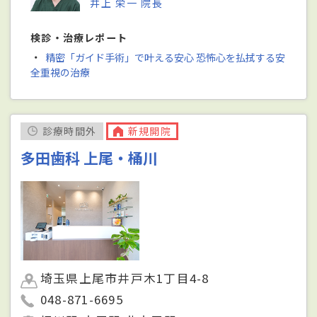
井上 栄一 院長
検診・治療レポート
・
精密「ガイド手術」で叶える安心 恐怖心を払拭する安
全重視の治療
診療時間外
新規開院
多田歯科 上尾・桶川
埼玉県上尾市井戸木1丁目4-8
048-871-6695