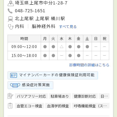
埼玉県上尾市中分1-28-7
048-725-1651
北上尾駅 上尾駅 桶川駅
内科
脳神経外科
すべて見る
時間
月
火
水
木
金
土
日
祝
09:00～12:00
●
●
△
●
●
●
－
－
15:00～18:00
●
●
－
●
●
－
－
－
診療時間の詳細はこちら
マイナンバーカードの健康保険証利用可能
感染症対策実施
バリアフリー対応
駐車場あり
健康診断対応
日本脳神経外科学会脳神経外科専門医
血管エコー検査
血清学的検査
呼吸機能検査（スパイロメトリー）