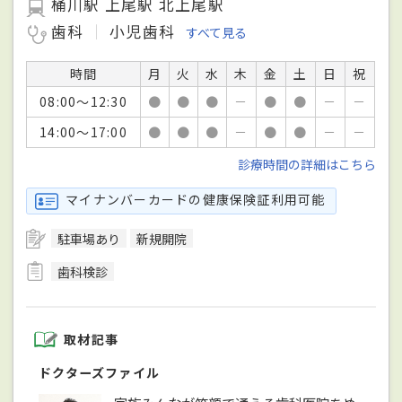
桶川駅 上尾駅 北上尾駅
歯科
小児歯科
すべて見る
時間
月
火
水
木
金
土
日
祝
08:00～12:30
●
●
●
－
●
●
－
－
14:00～17:00
●
●
●
－
●
●
－
－
診療時間の詳細はこちら
マイナンバーカードの健康保険証利用可能
駐車場あり
新規開院
歯科検診
取材記事
ドクターズファイル