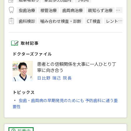
虫歯治療
根管治療
歯周病治療
親知らず治療
顎関節
歯科検診
噛み合わせ検査・診断
CT検査
レントゲン検査
取材記事
ドクターズファイル
患者との信頼関係を大事に一人ひとり丁
寧に向き合う
日比野 瑞己 院長
トピックス
・
虫歯・歯周病の早期発見のためにも 予防歯科に通う重
要性
診療中