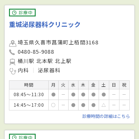
診療中
重城泌尿器科クリニック
埼玉県久喜市菖蒲町上栢間3168
0480-85-9088
桶川駅 北本駅 北上駅
内科
泌尿器科
時間
月
火
水
木
金
土
日
祝
08:45～11:30
●
－
●
●
●
●
－
－
14:45～17:00
○
－
●
●
●
△
－
－
診療時間の詳細はこちら
診療中