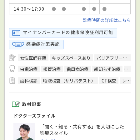
14:30～17:30
●
●
－
●
●
●
－
－
診療時間の詳細はこちら
マイナンバーカードの健康保険証利用可能
感染症対策実施
女性医師在籍
キッズスペースあり
バリアフリー対応
虫歯治療
根管治療
歯周病治療
親知らず治療
顎関節
歯科検診
唾液検査（サリバテスト）
CT検査
レントゲン検査
取材記事
ドクターズファイル
「聞く・知る・共有する」を大切にした
診療スタイル