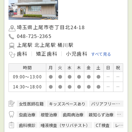
埼玉県上尾市壱丁目北24-18
048-725-2365
上尾駅 北上尾駅 桶川駅
歯科
矯正歯科
小児歯科
すべて見る
時間
月
火
水
木
金
土
日
祝
09:00～13:00
●
●
●
●
●
●
－
－
14:30～18:00
●
●
●
●
●
●
－
－
女性医師在籍
キッズスペースあり
バリアフリー対応
虫歯治療
根管治療
歯周病治療
親知らず治療
顎関節
歯科検診
唾液検査（サリバテスト）
CT検査
レントゲン検査