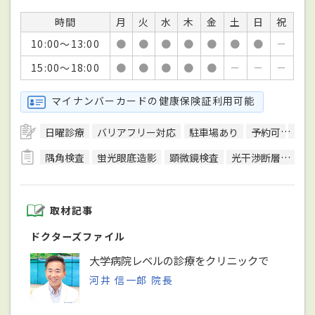
時間
月
火
水
木
金
土
日
祝
10:00～13:00
●
●
●
●
●
●
●
－
15:00～18:00
●
●
●
●
●
－
－
－
マイナンバーカードの健康保険証利用可能
日曜診療
バリアフリー対応
駐車場あり
予約可
エレ
隅角検査
蛍光眼底造影
顕微鏡検査
光干渉断層計（OCT）検査
取材記事
ドクターズファイル
大学病院レベルの診療をクリニックで
河井 信一郎 院長