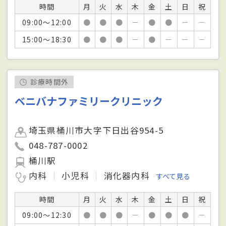
時間
月
火
水
木
金
土
日
祝
09:00～12:00
●
●
●
－
●
●
－
－
15:00～18:30
●
●
●
－
●
－
－
－
診療時間外
ベニバナファミリークリニック
埼玉県桶川市大字下日出谷954-5
048-787-0002
桶川駅
内科
小児科
消化器内科
すべて見る
時間
月
火
水
木
金
土
日
祝
09:00～12:30
●
●
●
－
●
●
●
－