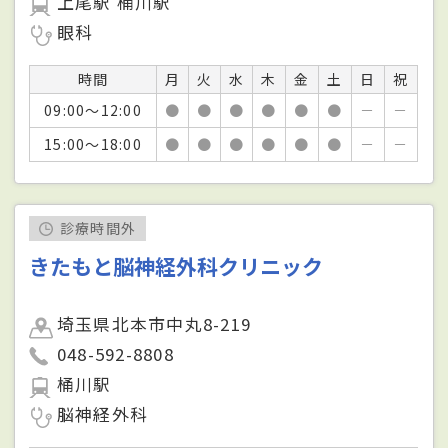
上尾駅 桶川駅
眼科
時間
月
火
水
木
金
土
日
祝
09:00～12:00
●
●
●
●
●
●
－
－
15:00～18:00
●
●
●
●
●
●
－
－
診療時間外
きたもと脳神経外科クリニック
埼玉県北本市中丸8-219
048-592-8808
桶川駅
脳神経外科