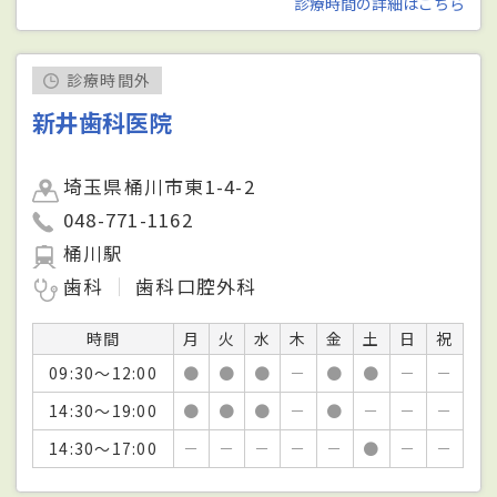
診療時間の詳細はこちら
診療時間外
新井歯科医院
埼玉県桶川市東1-4-2
048-771-1162
桶川駅
歯科
歯科口腔外科
時間
月
火
水
木
金
土
日
祝
09:30～12:00
●
●
●
－
●
●
－
－
14:30～19:00
●
●
●
－
●
－
－
－
14:30～17:00
－
－
－
－
－
●
－
－