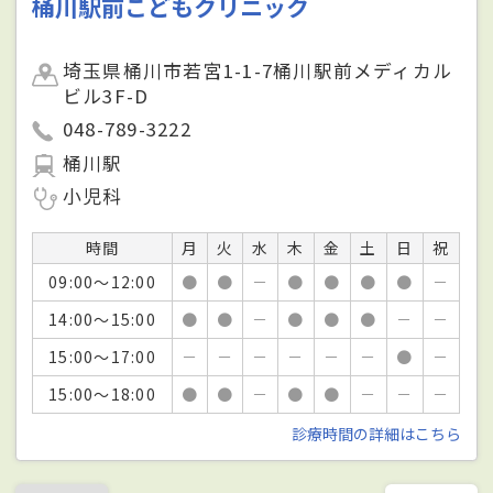
桶川駅前こどもクリニック
埼玉県桶川市若宮1-1-7桶川駅前メディカル
ビル3F-D
048-789-3222
桶川駅
小児科
時間
月
火
水
木
金
土
日
祝
09:00～12:00
●
●
－
●
●
●
●
－
14:00～15:00
●
●
－
●
●
●
－
－
15:00～17:00
－
－
－
－
－
－
●
－
15:00～18:00
●
●
－
●
●
－
－
－
診療時間の詳細はこちら