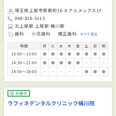
埼玉県上尾市原新町16-8 アルメックス1F
048-816-5115
北上尾駅 上尾駅 桶川駅
歯科
小児歯科
矯正歯科
すべて見る
時間
月
火
水
木
金
土
日
祝
10:00～13:00
●
●
●
●
●
●
●
●
14:30～21:00
●
●
●
●
●
－
－
－
14:00～18:00
－
－
－
－
－
●
●
●
診療中
ラフィネデンタルクリニック桶川院