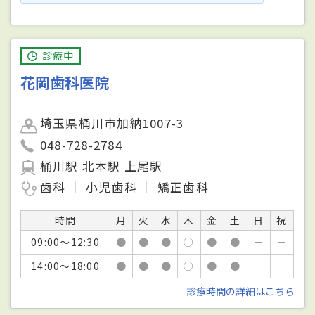
診療中
花岡歯科医院
埼玉県桶川市加納1007-3
048-728-2784
桶川駅 北本駅 上尾駅
歯科
小児歯科
矯正歯科
時間
月
火
水
木
金
土
日
祝
09:00～12:30
●
●
●
○
●
●
－
－
14:00～18:00
●
●
●
○
●
●
－
－
診療時間の詳細はこちら