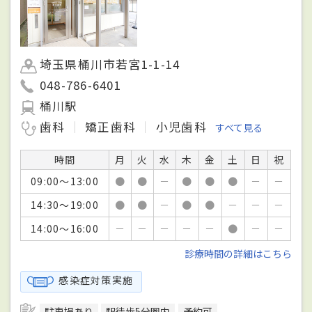
埼玉県桶川市若宮1-1-14
048-786-6401
桶川駅
歯科
矯正歯科
小児歯科
すべて見る
時間
月
火
水
木
金
土
日
祝
09:00～13:00
●
●
－
●
●
●
－
－
14:30～19:00
●
●
－
●
●
－
－
－
14:00～16:00
－
－
－
－
－
●
－
－
診療時間の詳細はこちら
感染症対策実施
駐車場あり
駅徒歩5分圏内
予約可