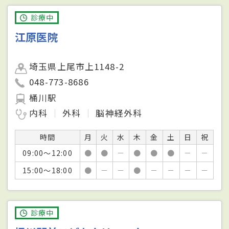
診療中
江原医院
埼玉県上尾市上1148-2
048-773-8686
桶川駅
内科
外科
脳神経外科
時間
月
火
水
木
金
土
日
祝
09:00～12:00
●
●
－
●
●
●
－
－
15:00～18:00
●
－
－
●
－
－
－
－
診療中