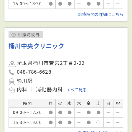
15:00～18:30
●
●
●
－
●
●
－
－
診療時間の詳細はこちら
診療時間外
桶川中央クリニック
埼玉県桶川市若宮2丁目2-22
048-786-6628
桶川駅
内科
消化器内科
すべて見る
時間
月
火
水
木
金
土
日
祝
09:00～12:30
●
●
●
－
●
●
－
－
15:30～19:00
●
●
●
－
●
○
－
－