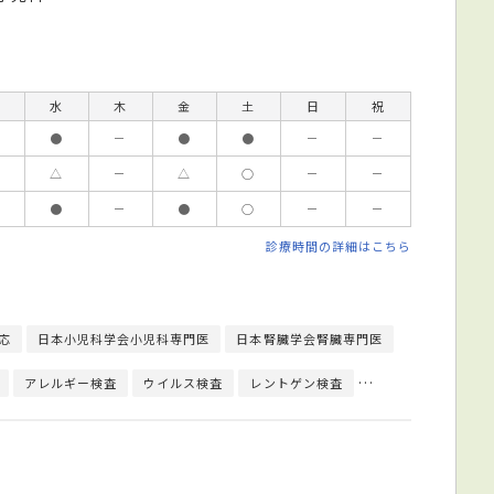
水
木
金
土
日
祝
●
－
●
●
－
－
△
－
△
○
－
－
●
－
●
○
－
－
診療時間の詳細はこちら
応
日本小児科学会小児科専門医
日本腎臓学会腎臓専門医
アレルギー検査
ウイルス検査
レントゲン検査
胸腹部レントゲン検