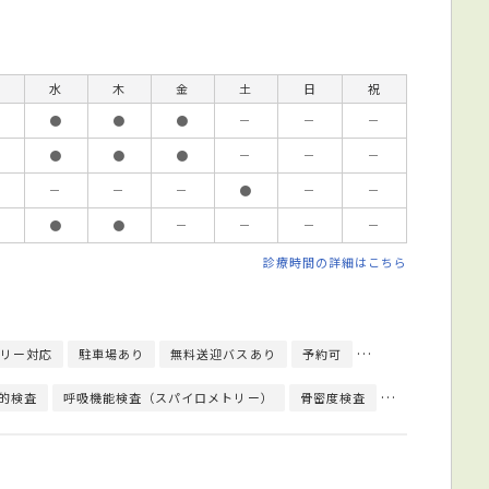
水
木
金
土
日
祝
●
●
●
－
－
－
●
●
●
－
－
－
－
－
－
●
－
－
●
●
－
－
－
－
診療時間の詳細はこちら
リー対応
駐車場あり
無料送迎バスあり
予約可
往診可
訪問診療
的検査
呼吸機能検査（スパイロメトリー）
骨密度検査
細菌検査
重