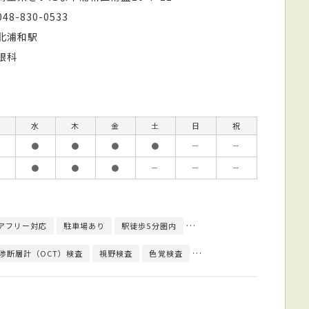
048-830-0533
北浦和駅
眼科
水
木
金
土
日
祝
●
●
●
●
－
－
●
●
●
－
－
－
アフリー対応
駐車場あり
駅徒歩5分圏内
視能訓練士（ORT）在籍
渉断層計（OCT）検査
視野検査
色覚検査
生体染色検査
調節近点検