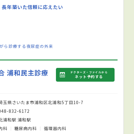
。長年築いた信頼に応えたい
ながら診療する夜尿症の外来
合 浦和民主診療
ドクターズ・ファイルから
ネット予約する
埼玉県さいたま市浦和区北浦和5丁目10-7
048-832-6172
北浦和駅 浦和駅
内科
糖尿病内科
循環器内科