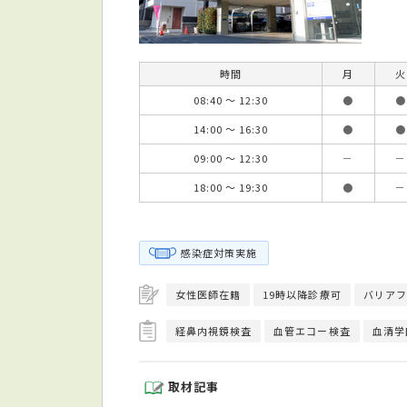
時間
月
火
08:40 ～ 12:30
●
●
14:00 ～ 16:30
●
●
09:00 ～ 12:30
－
－
18:00 ～ 19:30
●
－
感染症対策実施
女性医師在籍
19時以降診療可
バリアフ
経鼻内視鏡検査
血管エコー検査
血清学
取材記事