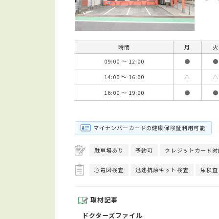
時間
月
火
09:00 ～ 12:00
●
●
14:00 ～ 16:00
△
△
16:00 ～ 19:00
●
●
マイナンバーカードの健康保険証利用可能
駐車場あり
予約可
クレジットカード対
心電図検査
迅速抗原キット検査
尿検査
取材記事
ドクターズファイル