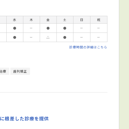
水
木
金
土
日
祝
●
－
●
●
－
－
●
－
△
●
－
－
診療時間の詳細はこちら
治療
歯列矯正
域に根差した診療を提供