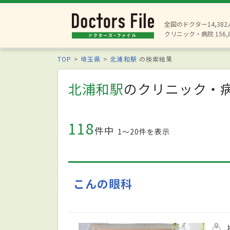
全国のドクター14,38
クリニック・病院 156,
TOP
埼玉県
北浦和駅
の検索結果
北浦和駅
のクリニック・
118
件中
1〜20件を表示
こんの眼科