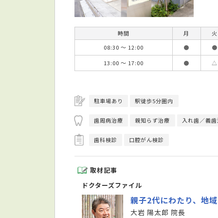
時間
月
火
08:30 ～ 12:00
●
●
13:00 ～ 17:00
●
△
駐車場あり
駅徒歩5分圏内
歯周病治療
親知らず治療
入れ歯／義歯
歯科検診
口腔がん検診
取材記事
ドクターズファイル
親子2代にわたり、地
大岩 陽太郎 院長