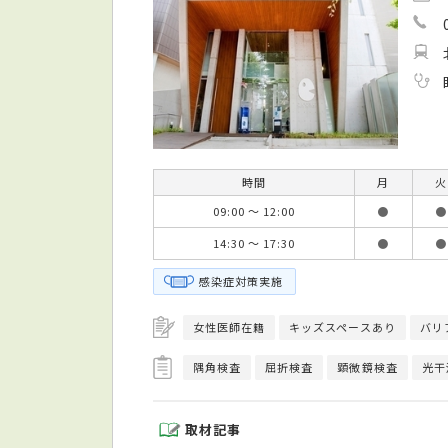
時間
月
火
09:00 ～ 12:00
●
●
14:30 ～ 17:30
●
●
感染症対策実施
女性医師在籍
キッズスペースあり
バリ
隅角検査
屈折検査
顕微鏡検査
光干
取材記事