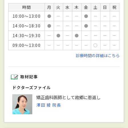
時間
月
火
水
木
金
土
日
祝
10:00～13:00
●
－
－
－
●
－
－
－
14:00～18:30
●
－
－
－
●
－
－
－
14:30～19:30
－
●
－
●
－
－
－
－
09:00～13:00
－
－
－
－
－
○
－
－
診療時間の詳細はこちら
取材記事
ドクターズファイル
矯正歯科医師として故郷に恩返し
澤田 綾 院長