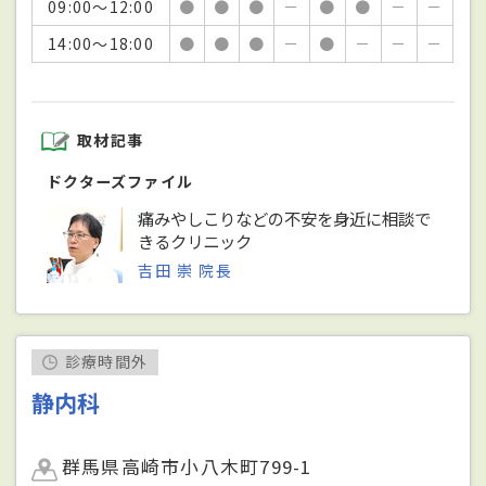
09:00～12:00
●
●
●
－
●
●
－
－
14:00～18:00
●
●
●
－
●
－
－
－
取材記事
ドクターズファイル
痛みやしこりなどの不安を身近に相談で
きるクリニック
吉田 崇 院長
診療時間外
静内科
群馬県高崎市小八木町799-1