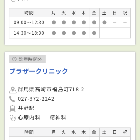
時間
月
火
水
木
金
土
日
祝
09:00～12:30
●
●
●
●
●
●
－
－
14:30～18:30
●
●
●
●
●
－
－
－
診療時間外
ブラザークリニック
群馬県高崎市福島町718-2
027-372-2242
井野駅
心療内科
精神科
時間
月
火
水
木
金
土
日
祝