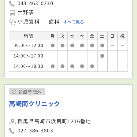
043-463-0230
井野駅
小児歯科
歯科
すべて見る
時間
月
火
水
木
金
土
日
祝
09:00～12:00
●
●
●
●
●
●
－
－
14:00～17:00
－
－
－
－
－
●
－
－
14:00～18:30
●
●
●
●
●
－
－
－
診療時間外
高崎南クリニック
群馬県高崎市浜尻町1216番地
027-386-3803