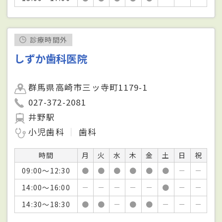
診療時間外
しずか歯科医院
群馬県高崎市三ッ寺町1179-1
027-372-2081
井野駅
小児歯科
歯科
時間
月
火
水
木
金
土
日
祝
09:00～12:30
●
●
●
●
●
●
－
－
14:00～16:00
－
－
－
－
－
●
－
－
14:30～18:30
●
●
－
●
●
－
－
－