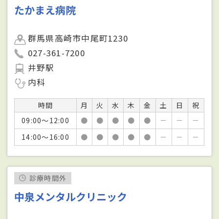
たかまえ病院
群馬県高崎市中尾町1230
027-361-7200
井野駅
内科
時間
月
火
水
木
金
土
日
祝
09:00～12:00
●
●
●
●
●
－
－
－
14:00～16:00
●
●
●
●
●
－
－
－
診療時間外
中泉メンタルクリニック