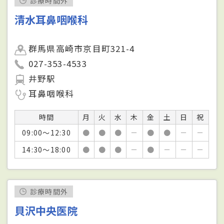
診療時間外
清水耳鼻咽喉科
群馬県高崎市京目町321-4
027-353-4533
井野駅
耳鼻咽喉科
時間
月
火
水
木
金
土
日
祝
09:00～12:30
●
●
●
－
●
●
－
－
14:30～18:00
●
●
●
－
●
－
－
－
診療時間外
貝沢中央医院