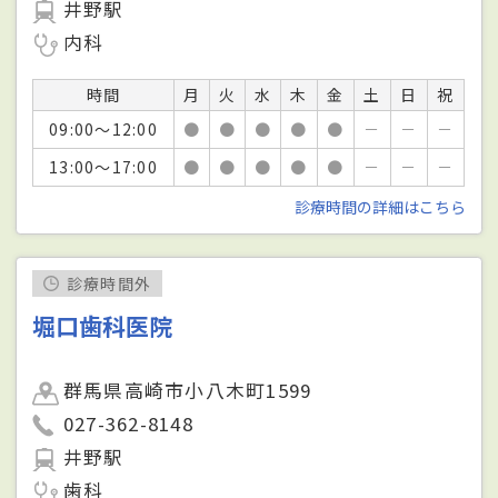
井野駅
内科
時間
月
火
水
木
金
土
日
祝
09:00～12:00
●
●
●
●
●
－
－
－
13:00～17:00
●
●
●
●
●
－
－
－
診療時間の詳細はこちら
診療時間外
堀口歯科医院
群馬県高崎市小八木町1599
027-362-8148
井野駅
歯科