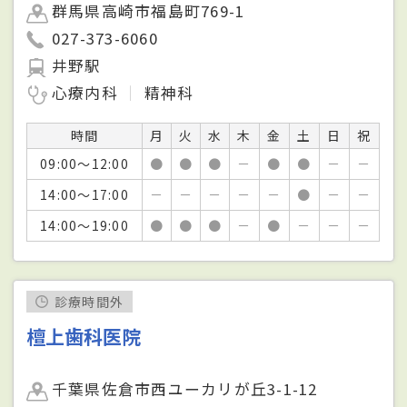
群馬県高崎市福島町769-1
027-373-6060
井野駅
心療内科
精神科
時間
月
火
水
木
金
土
日
祝
09:00～12:00
●
●
●
－
●
●
－
－
14:00～17:00
－
－
－
－
－
●
－
－
14:00～19:00
●
●
●
－
●
－
－
－
診療時間外
檀上歯科医院
千葉県佐倉市西ユーカリが丘3-1-12