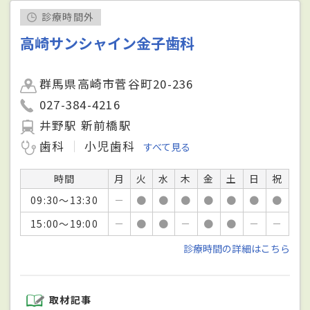
診療時間外
高崎サンシャイン金子歯科
群馬県高崎市菅谷町20-236
027-384-4216
井野駅 新前橋駅
歯科
小児歯科
すべて見る
時間
月
火
水
木
金
土
日
祝
09:30～13:30
－
●
●
●
●
●
●
●
15:00～19:00
－
●
●
－
●
●
－
－
診療時間の詳細はこちら
取材記事