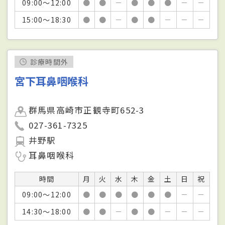
09:00～12:00
●
●
－
●
●
●
－
－
15:00～18:30
●
●
－
●
●
－
－
－
診療時間外
宮下耳鼻咽喉科
群馬県高崎市正観寺町652-3
027-361-7325
井野駅
耳鼻咽喉科
時間
月
火
水
木
金
土
日
祝
09:00～12:00
●
●
●
●
●
●
－
－
14:30～18:00
●
●
－
●
●
－
－
－