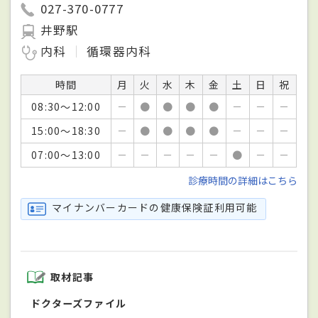
027-370-0777
井野駅
内科
循環器内科
時間
月
火
水
木
金
土
日
祝
08:30～12:00
－
●
●
●
●
－
－
－
15:00～18:30
－
●
●
●
●
－
－
－
07:00～13:00
－
－
－
－
－
●
－
－
診療時間の詳細はこちら
マイナンバーカードの健康保険証利用可能
取材記事
ドクターズファイル