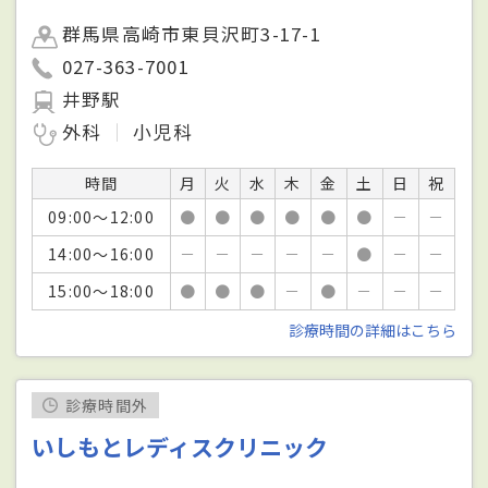
群馬県高崎市東貝沢町3-17-1
027-363-7001
井野駅
外科
小児科
時間
月
火
水
木
金
土
日
祝
09:00～12:00
●
●
●
●
●
●
－
－
14:00～16:00
－
－
－
－
－
●
－
－
15:00～18:00
●
●
●
－
●
－
－
－
診療時間の詳細はこちら
診療時間外
いしもとレディスクリニック