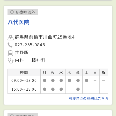
診療時間外
八代医院
群馬県前橋市川曲町25番地4
027-255-0846
井野駅
内科
精神科
時間
月
火
水
木
金
土
日
祝
09:00～13:00
●
●
●
●
●
●
－
－
15:00～18:00
●
●
●
－
●
－
－
－
診療時間の詳細はこちら