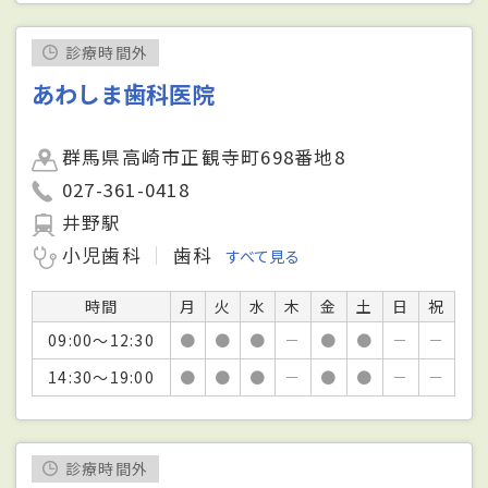
診療時間外
あわしま歯科医院
群馬県高崎市正観寺町698番地8
027-361-0418
井野駅
小児歯科
歯科
すべて見る
時間
月
火
水
木
金
土
日
祝
09:00～12:30
●
●
●
－
●
●
－
－
14:30～19:00
●
●
●
－
●
●
－
－
診療時間外