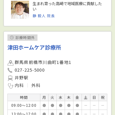
生まれ育った高崎で地域医療に貢献した
い
静 毅人 院長
診療時間外
津田ホームケア診療所
群馬県前橋市川曲町1番地1
027-225-5000
井野駅
内科
外科
時間
月
火
水
木
金
土
日
祝
09:00～12:00
●
●
●
●
●
－
－
－
13:00～17:00
●
●
●
●
●
－
－
－