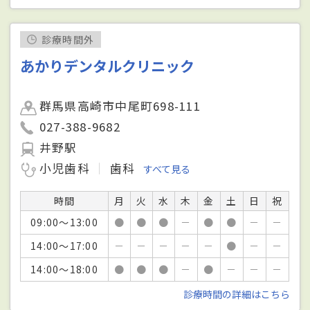
診療時間外
あかりデンタルクリニック
群馬県高崎市中尾町698-111
027-388-9682
井野駅
小児歯科
歯科
すべて見る
時間
月
火
水
木
金
土
日
祝
09:00～13:00
●
●
●
－
●
●
－
－
14:00～17:00
－
－
－
－
－
●
－
－
14:00～18:00
●
●
●
－
●
－
－
－
診療時間の詳細はこちら