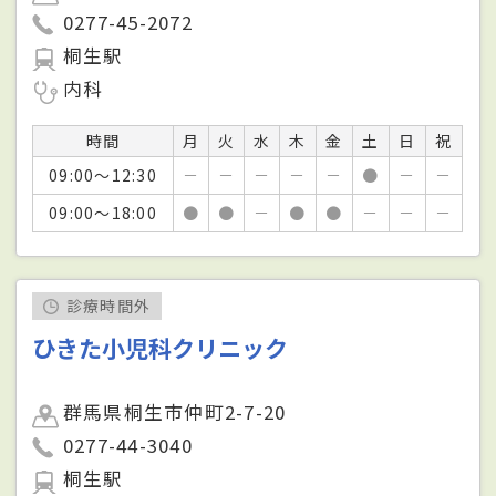
0277-45-2072
桐生駅
内科
時間
月
火
水
木
金
土
日
祝
09:00～12:30
－
－
－
－
－
●
－
－
09:00～18:00
●
●
－
●
●
－
－
－
診療時間外
ひきた小児科クリニック
群馬県桐生市仲町2-7-20
0277-44-3040
桐生駅