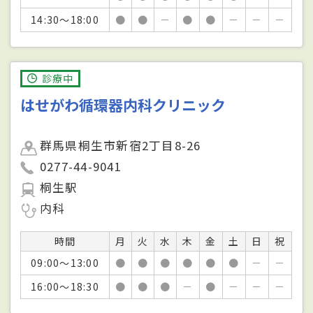
14:30～18:00
●
●
－
●
●
－
－
－
診療中
はせがわ循環器内科クリニック
群馬県桐生市新宿2丁目8-26
0277-44-9041
桐生駅
内科
時間
月
火
水
木
金
土
日
祝
09:00～13:00
●
●
●
●
●
●
－
－
16:00～18:30
●
●
●
－
●
－
－
－