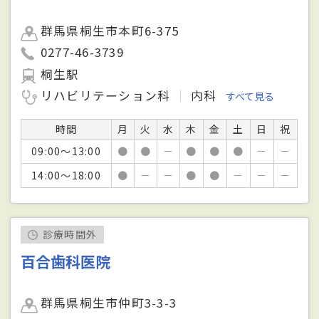
群馬県桐生市本町6-375
0277-46-3739
桐生駅
リハビリテーション科
内科
すべて見る
時間
月
火
水
木
金
土
日
祝
09:00～13:00
●
●
－
●
●
●
－
－
14:00～18:00
●
－
－
●
●
－
－
－
診療時間外
百合歯科医院
群馬県桐生市仲町3-3-3