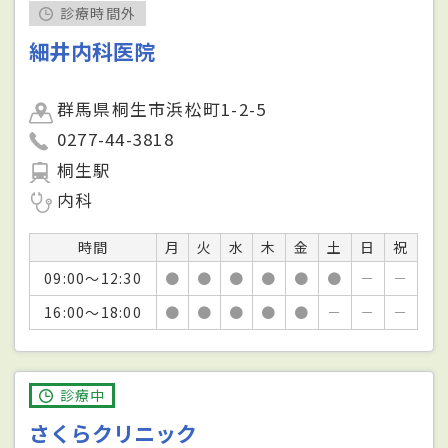
診療時間外
細井内科医院
群馬県桐生市浜松町1-2-5
0277-44-3818
桐生駅
内科
時間
月
火
水
木
金
土
日
祝
09:00～12:30
●
●
●
●
●
●
－
－
16:00～18:00
●
●
●
●
●
－
－
－
診療中
さくらクリニック