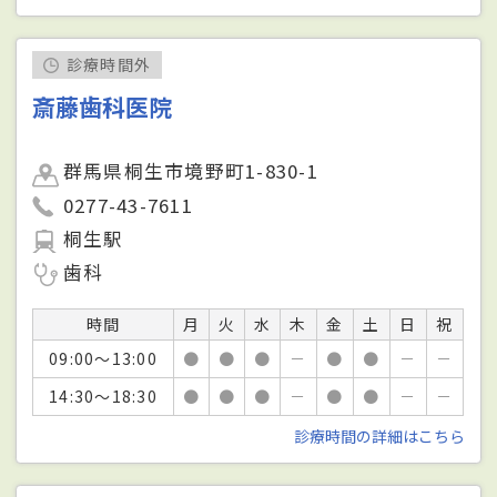
診療時間外
斎藤歯科医院
群馬県桐生市境野町1-830-1
0277-43-7611
桐生駅
歯科
時間
月
火
水
木
金
土
日
祝
09:00～13:00
●
●
●
－
●
●
－
－
14:30～18:30
●
●
●
－
●
●
－
－
診療時間の詳細はこちら