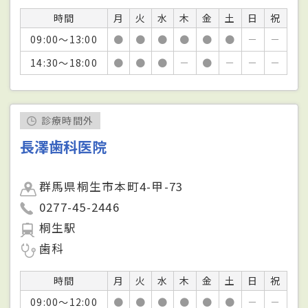
時間
月
火
水
木
金
土
日
祝
09:00～13:00
●
●
●
●
●
●
－
－
14:30～18:00
●
●
●
－
●
－
－
－
診療時間外
長澤歯科医院
群馬県桐生市本町4-甲-73
0277-45-2446
桐生駅
歯科
時間
月
火
水
木
金
土
日
祝
09:00～12:00
●
●
●
●
●
●
－
－