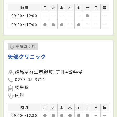
時間
月
火
水
木
金
土
日
祝
09:30～12:00
－
－
－
－
－
●
－
－
09:30～17:00
●
●
●
－
●
－
－
－
診療時間外
矢部クリニック
群馬県桐生市錦町1丁目4番44号
0277-45-3711
桐生駅
内科
時間
月
火
水
木
金
土
日
祝
09:00～12:30
●
●
●
●
●
●
－
－