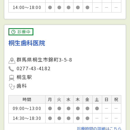
14:00～18:00
●
●
●
●
●
－
－
－
診療中
桐生歯科医院
群馬県桐生市錦町3-5-8
0277-43-4182
桐生駅
歯科
時間
月
火
水
木
金
土
日
祝
09:00～13:00
●
●
●
●
●
●
－
－
14:30～18:30
●
●
●
●
●
－
－
－
診療時間の詳細はこちら