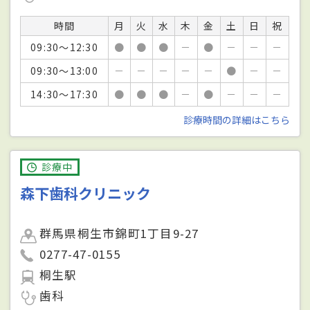
時間
月
火
水
木
金
土
日
祝
09:30～12:30
●
●
●
－
●
－
－
－
09:30～13:00
－
－
－
－
－
●
－
－
14:30～17:30
●
●
●
－
●
－
－
－
診療時間の詳細はこちら
診療中
森下歯科クリニック
群馬県桐生市錦町1丁目9-27
0277-47-0155
桐生駅
歯科