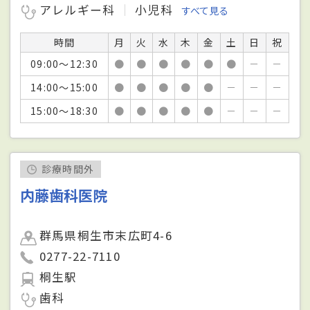
アレルギー科
小児科
すべて見る
時間
月
火
水
木
金
土
日
祝
09:00～12:30
●
●
●
●
●
●
－
－
14:00～15:00
●
●
●
●
●
－
－
－
15:00～18:30
●
●
●
●
●
－
－
－
診療時間外
内藤歯科医院
群馬県桐生市末広町4-6
0277-22-7110
桐生駅
歯科