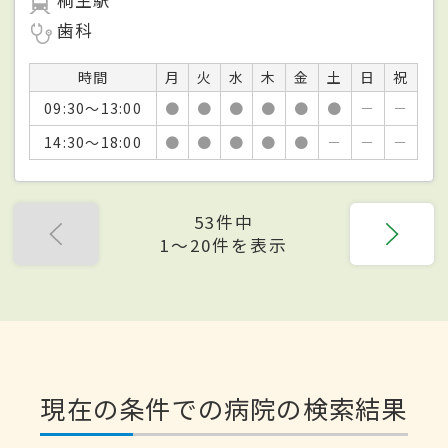
桐生駅
歯科
時間
月
火
水
木
金
土
日
祝
09:30～13:00
●
●
●
●
●
●
－
－
14:30～18:00
●
●
●
●
●
－
－
－
53件中
1〜20件を表示
現在の条件での病院の検索結果