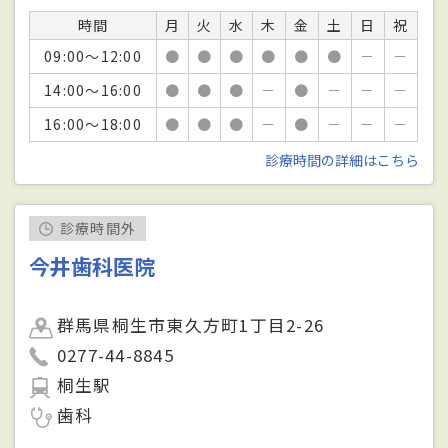
時間
月
火
水
木
金
土
日
祝
09:00～12:00
●
●
●
●
●
●
－
－
14:00～16:00
●
●
●
－
●
－
－
－
16:00～18:00
●
●
●
－
●
－
－
－
診療時間の詳細はこちら
診療時間外
今井歯科医院
群馬県桐生市東久方町1丁目2-26
0277-44-8845
桐生駅
歯科