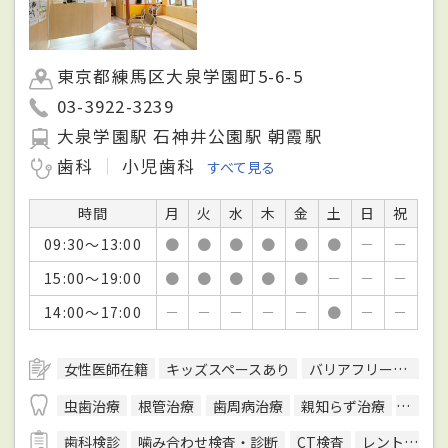
東京都練馬区大泉学園町5-6-5
03-3922-3239
大泉学園駅 石神井公園駅 朝霞駅
歯科
小児歯科
すべて見る
時間
月
火
水
木
金
土
日
祝
09:30～13:00
●
●
●
●
●
●
－
－
15:00～19:00
●
●
●
●
●
－
－
－
14:00～17:00
－
－
－
－
－
●
－
－
女性医師在籍
キッズスペースあり
バリアフリー対応
虫歯治療
根管治療
歯周病治療
親知らず治療
顎関節
歯科検診
噛み合わせ検査・診断
CT検査
レントゲン検査