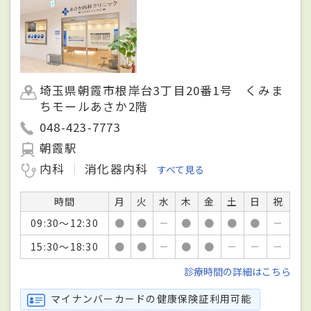
埼玉県朝霞市根岸台3丁目20番1号 くみま
ちモールあさか2階
048-423-7773
朝霞駅
内科
消化器内科
すべて見る
時間
月
火
水
木
金
土
日
祝
09:30～12:30
●
●
－
●
●
●
●
－
15:30～18:30
●
●
－
●
●
－
－
－
診療時間の詳細はこちら
マイナンバーカードの健康保険証利用可能