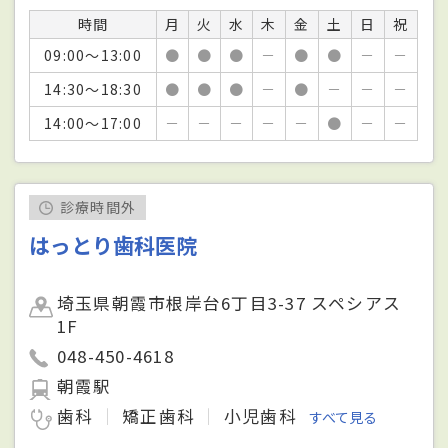
時間
月
火
水
木
金
土
日
祝
09:00～13:00
●
●
●
－
●
●
－
－
14:30～18:30
●
●
●
－
●
－
－
－
14:00～17:00
－
－
－
－
－
●
－
－
診療時間外
はっとり歯科医院
埼玉県朝霞市根岸台6丁目3-37 スペシアス
1F
048-450-4618
朝霞駅
歯科
矯正歯科
小児歯科
すべて見る