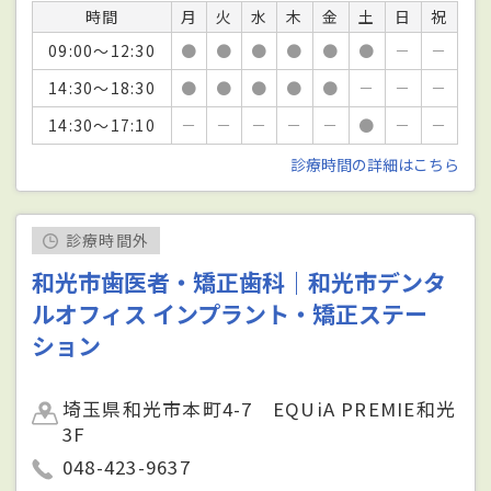
時間
月
火
水
木
金
土
日
祝
09:00～12:30
●
●
●
●
●
●
－
－
14:30～18:30
●
●
●
●
●
－
－
－
14:30～17:10
－
－
－
－
－
●
－
－
診療時間の詳細はこちら
診療時間外
和光市歯医者・矯正歯科｜和光市デンタ
ルオフィス インプラント・矯正ステー
ション
埼玉県和光市本町4-7 EQUiA PREMIE和光
3F
048-423-9637