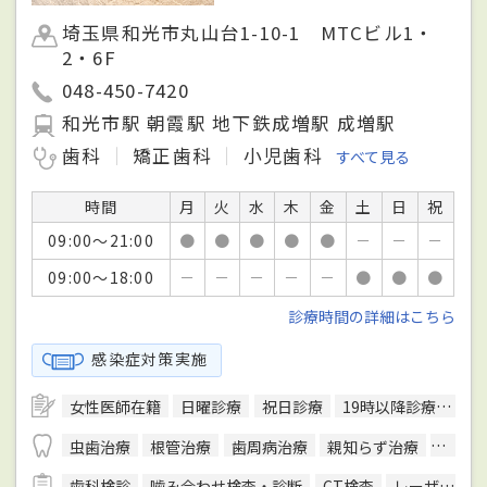
埼玉県和光市丸山台1-10-1 MTCビル1・
2・6F
048-450-7420
和光市駅 朝霞駅 地下鉄成増駅 成増駅
歯科
矯正歯科
小児歯科
すべて見る
時間
月
火
水
木
金
土
日
祝
09:00～21:00
●
●
●
●
●
－
－
－
09:00～18:00
－
－
－
－
－
●
●
●
診療時間の詳細はこちら
感染症対策実施
女性医師在籍
日曜診療
祝日診療
19時以降診療可
キ
虫歯治療
根管治療
歯周病治療
親知らず治療
顎関節
歯科検診
噛み合わせ検査・診断
CT検査
レーザー治療