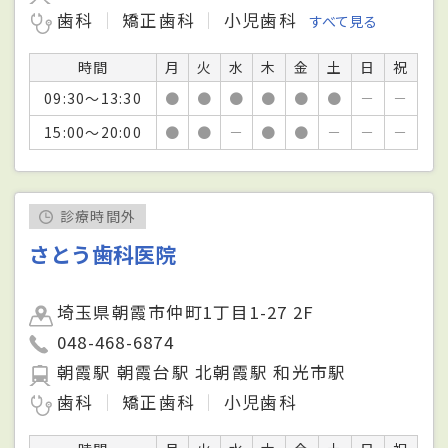
歯科
矯正歯科
小児歯科
すべて見る
時間
月
火
水
木
金
土
日
祝
09:30～13:30
●
●
●
●
●
●
－
－
15:00～20:00
●
●
－
●
●
－
－
－
診療時間外
さとう歯科医院
埼玉県朝霞市仲町1丁目1-27 2F
048-468-6874
朝霞駅 朝霞台駅 北朝霞駅 和光市駅
歯科
矯正歯科
小児歯科