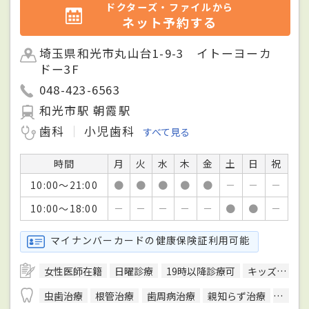
ドクターズ・ファイルから
ネット予約する
埼玉県和光市丸山台1-9-3 イトーヨーカ
ドー3F
048-423-6563
和光市駅 朝霞駅
歯科
小児歯科
すべて見る
時間
月
火
水
木
金
土
日
祝
10:00～21:00
●
●
●
●
●
－
－
－
10:00～18:00
－
－
－
－
－
●
●
－
マイナンバーカードの健康保険証利用可能
女性医師在籍
日曜診療
19時以降診療可
キッズスペースあり
虫歯治療
根管治療
歯周病治療
親知らず治療
顎関節