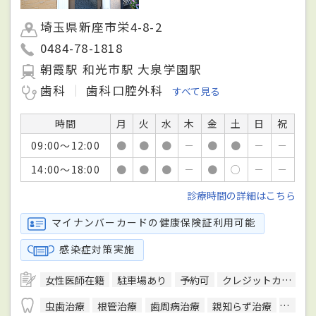
埼玉県新座市栄4-8-2
0484-78-1818
朝霞駅 和光市駅 大泉学園駅
歯科
歯科口腔外科
すべて見る
時間
月
火
水
木
金
土
日
祝
09:00～12:00
●
●
●
－
●
●
－
－
14:00～18:00
●
●
●
－
●
○
－
－
診療時間の詳細はこちら
マイナンバーカードの健康保険証利用可能
感染症対策実施
女性医師在籍
駐車場あり
予約可
クレジットカード対応
虫歯治療
根管治療
歯周病治療
親知らず治療
顎関節