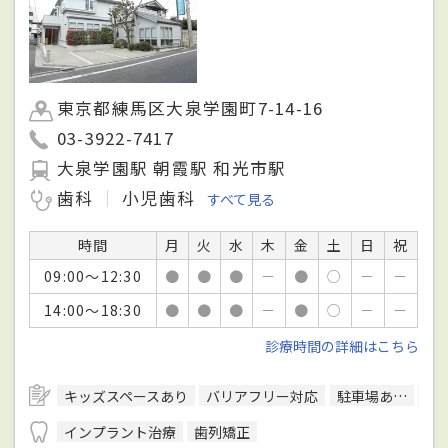
東京都練馬区大泉学園町7-14-16
03-3922-7417
大泉学園駅 朝霞駅 和光市駅
歯科
小児歯科
すべて見る
時間
月
火
水
木
金
土
日
祝
09:00～12:30
●
●
●
－
●
○
－
－
14:00～18:30
●
●
●
－
●
○
－
－
診療時間の詳細はこちら
キッズスペースあり
バリアフリー対応
駐車場あり
往
インプラント治療
歯列矯正