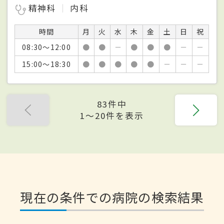
精神科
内科
時間
月
火
水
木
金
土
日
祝
08:30～12:00
●
●
－
●
●
●
－
－
15:00～18:30
●
●
●
●
●
－
－
－
83件中
1〜20件を表示
現在の条件での病院の検索結果