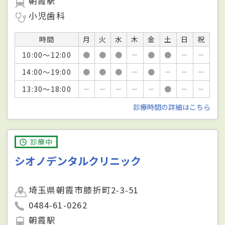
朝霞駅
小児歯科
時間
月
火
水
木
金
土
日
祝
10:00～12:00
●
●
●
－
●
●
－
－
14:00～19:00
●
●
●
－
●
－
－
－
13:30～18:00
－
－
－
－
－
●
－
－
診療時間の詳細はこちら
診療中
シオノデンタルクリニック
埼玉県朝霞市膝折町2-3-51
0484-61-0262
朝霞駅