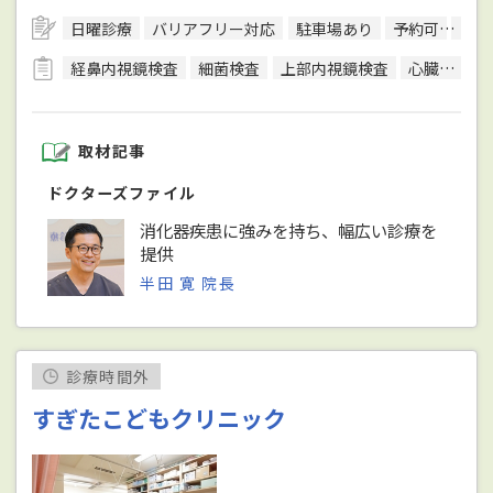
日曜診療
バリアフリー対応
駐車場あり
予約可
クレ
経鼻内視鏡検査
細菌検査
上部内視鏡検査
心臓超音波（エコー）検査
取材記事
ドクターズファイル
消化器疾患に強みを持ち、幅広い診療を
提供
半田 寛 院長
診療時間外
すぎたこどもクリニック