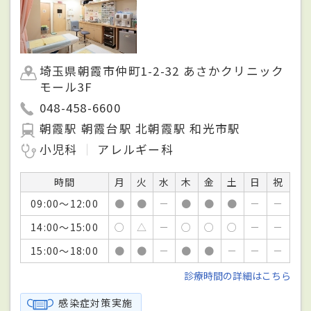
埼玉県朝霞市仲町1-2-32 あさかクリニック
モール3F
048-458-6600
朝霞駅 朝霞台駅 北朝霞駅 和光市駅
小児科
アレルギー科
時間
月
火
水
木
金
土
日
祝
09:00～12:00
●
●
－
●
●
●
－
－
14:00～15:00
○
△
－
○
○
○
－
－
15:00～18:00
●
●
－
●
●
－
－
－
診療時間の詳細はこちら
感染症対策実施