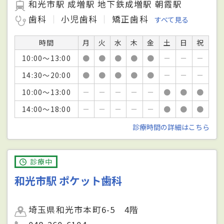
和光市駅 成増駅 地下鉄成増駅 朝霞駅
歯科
小児歯科
矯正歯科
すべて見る
時間
月
火
水
木
金
土
日
祝
10:00～13:00
●
●
●
●
●
－
－
－
14:30～20:00
●
●
●
●
●
－
－
－
10:00～13:00
－
－
－
－
－
●
●
●
14:00～18:00
－
－
－
－
－
●
●
●
診療時間の詳細はこちら
診療中
和光市駅 ポケット歯科
埼玉県和光市本町6-5 4階