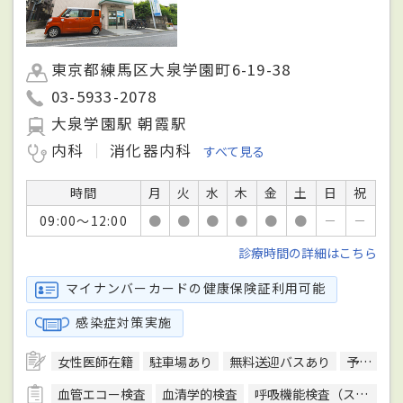
東京都練馬区大泉学園町6-19-38
03-5933-2078
大泉学園駅 朝霞駅
内科
消化器内科
すべて見る
時間
月
火
水
木
金
土
日
祝
09:00～12:00
●
●
●
●
●
●
－
－
診療時間の詳細はこちら
マイナンバーカードの健康保険証利用可能
感染症対策実施
女性医師在籍
駐車場あり
無料送迎バスあり
予約可
血管エコー検査
血清学的検査
呼吸機能検査（スパイロメトリー）