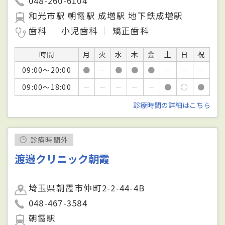
048-260-6104
和光市駅 朝霞駅 成増駅 地下鉄成増駅
歯科
小児歯科
矯正歯科
時間
月
火
水
木
金
土
日
祝
09:00～20:00
●
－
●
●
●
－
－
－
09:00～18:00
－
－
－
－
－
●
○
●
診療時間の詳細はこちら
診療時間外
渡邉クリニック朝霞
埼玉県朝霞市仲町2-2-44-4B
048-467-3584
朝霞駅