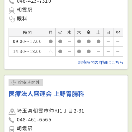
048-423-7310
朝霞駅
眼科
時間
月
火
水
木
金
土
日
祝
09:00～12:00
●
●
－
●
●
●
－
－
14:30～18:00
△
●
－
●
●
－
－
－
診療時間の詳細はこちら
診療時間外
医療法人盛運会 上野胃腸科
埼玉県朝霞市仲町1丁目2-31
048-461-6565
朝霞駅