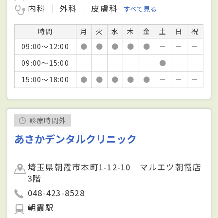
内科
外科
皮膚科
すべて見る
時間
月
火
水
木
金
土
日
祝
09:00～12:00
●
●
●
●
●
－
－
－
09:00～15:00
－
－
－
－
－
●
－
－
15:00～18:00
●
●
●
●
●
－
－
－
診療時間外
あさかデンタルクリニック
埼玉県朝霞市本町1-12-10 マルエツ朝霞店
3階
048-423-8528
朝霞駅