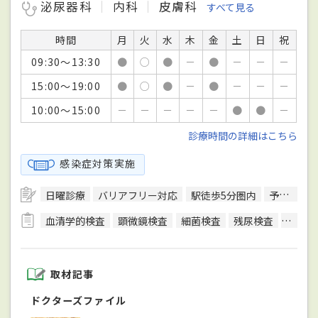
泌尿器科
内科
皮膚科
すべて見る
時間
月
火
水
木
金
土
日
祝
09:30～13:30
●
○
●
－
●
－
－
－
15:00～19:00
●
○
●
－
●
－
－
－
10:00～15:00
－
－
－
－
－
●
●
－
診療時間の詳細はこちら
感染症対策実施
日曜診療
バリアフリー対応
駅徒歩5分圏内
予約可
血清学的検査
顕微鏡検査
細菌検査
残尿検査
心電図
取材記事
ドクターズファイル