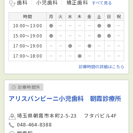
歯科
小児歯科
矯正歯科
すべて見る
時間
月
火
水
木
金
土
日
祝
10:00～13:00
●
－
－
－
－
●
●
－
15:00～19:00
●
－
－
－
－
●
●
－
17:00～19:00
－
－
●
－
●
－
－
－
17:00～18:00
－
－
－
●
－
－
－
－
診療時間の詳細はこちら
診療時間外
アリスバンビーニ小児歯科 朝霞診療所
埼玉県朝霞市本町2-5-23 フタバビル4F
048-464-8388