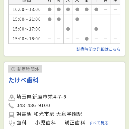
時間
月
火
水
木
金
土
日
祝
10:00～13:00
●
●
●
●
●
●
－
－
15:00～21:00
●
●
－
●
－
－
－
－
15:00～17:00
－
－
●
－
－
●
－
－
15:00～18:00
－
－
－
－
●
－
－
－
診療時間の詳細はこちら
診療時間外
たけべ歯科
埼玉県新座市栄4-7-6
048-486-9100
朝霞駅 和光市駅 大泉学園駅
歯科
小児歯科
矯正歯科
すべて見る