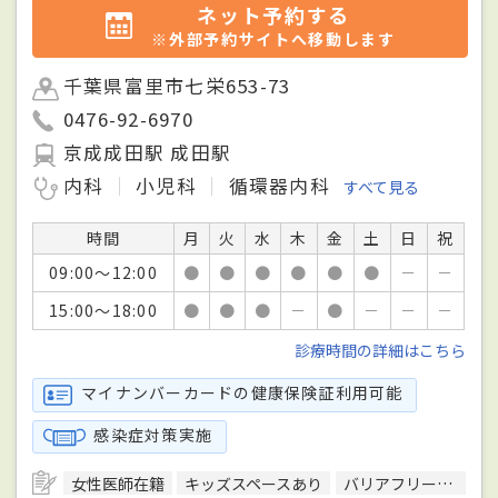
ネット予約する
※外部予約サイトへ移動します
千葉県富里市七栄653-73
0476-92-6970
京成成田駅 成田駅
内科
小児科
循環器内科
すべて見る
時間
月
火
水
木
金
土
日
祝
09:00～12:00
●
●
●
●
●
●
－
－
15:00～18:00
●
●
●
－
●
－
－
－
診療時間の詳細はこちら
マイナンバーカードの健康保険証利用可能
感染症対策実施
女性医師在籍
キッズスペースあり
バリアフリー対応