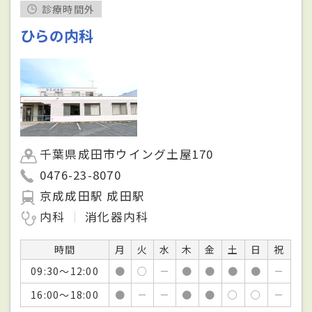
診療時間外
ひらの内科
千葉県成田市ウイング土屋170
0476-23-8070
京成成田駅 成田駅
内科
消化器内科
時間
月
火
水
木
金
土
日
祝
09:30～12:00
●
○
－
●
●
●
●
－
16:00～18:00
●
－
－
●
●
○
○
－