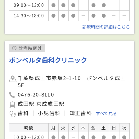
09:00～13:00
●
●
●
－
●
●
－
－
14:30～18:00
●
●
●
－
●
●
－
－
診療時間の詳細はこちら
診療時間外
ボンベルタ歯科クリニック
千葉県成田市赤坂2ｰ1-10 ボンベルタ成田
5F
0476-20-8110
成田駅 京成成田駅
歯科
小児歯科
矯正歯科
すべて見る
時間
月
火
水
木
金
土
日
祝
10:00～13:00
●
●
－
●
●
●
●
●