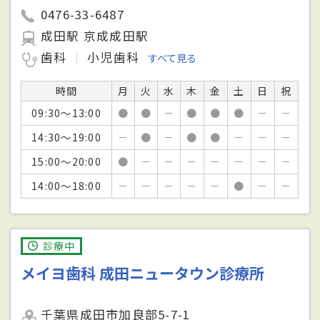
0476-33-6487
成田駅 京成成田駅
歯科
小児歯科
すべて見る
時間
月
火
水
木
金
土
日
祝
09:30～13:00
●
●
－
●
●
●
－
－
14:30～19:00
－
●
－
●
●
－
－
－
15:00～20:00
●
－
－
－
－
－
－
－
14:00～18:00
－
－
－
－
－
●
－
－
診療中
メイヨ歯科 成田ニュータウン診療所
千葉県成田市加良部5-7-1