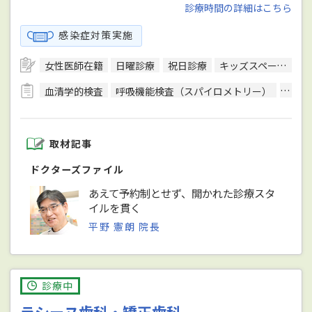
診療時間の詳細はこちら
感染症対策実施
女性医師在籍
日曜診療
祝日診療
キッズスペースあり
血清学的検査
呼吸機能検査（スパイロメトリー）
骨年
取材記事
ドクターズファイル
あえて予約制とせず、開かれた診療スタ
イルを貫く
平野 憲朗 院長
診療中
ラシーヌ歯科・矯正歯科