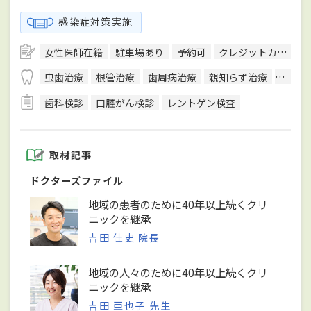
感染症対策実施
女性医師在籍
駐車場あり
予約可
クレジットカード対応
虫歯治療
根管治療
歯周病治療
親知らず治療
顎関節
歯科検診
口腔がん検診
レントゲン検査
取材記事
ドクターズファイル
地域の患者のために40年以上続くクリ
ニックを継承
吉田 佳史 院長
地域の人々のために40年以上続くクリ
ニックを継承
吉田 亜也子 先生