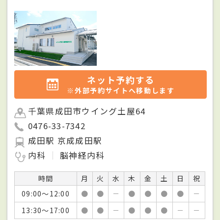
ネット予約する
※外部予約サイトへ移動します
千葉県成田市ウイング土屋64
0476-33-7342
成田駅 京成成田駅
内科
脳神経内科
時間
月
火
水
木
金
土
日
祝
09:00～12:00
●
●
－
●
●
●
●
－
13:30～17:00
●
●
－
●
●
●
－
－