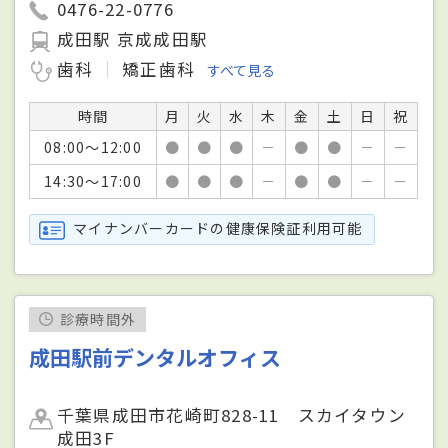
0476-22-0776
成田駅 京成成田駅
歯科
矯正歯科
すべて見る
時間
月
火
水
木
金
土
日
祝
08:00～12:00
●
●
●
－
●
●
－
－
14:30～17:00
●
●
●
－
●
●
－
－
マイナンバーカードの健康保険証利用可能
診療時間外
成田駅前デンタルオフィス
千葉県成田市花崎町828-11 スカイタウン
成田3F