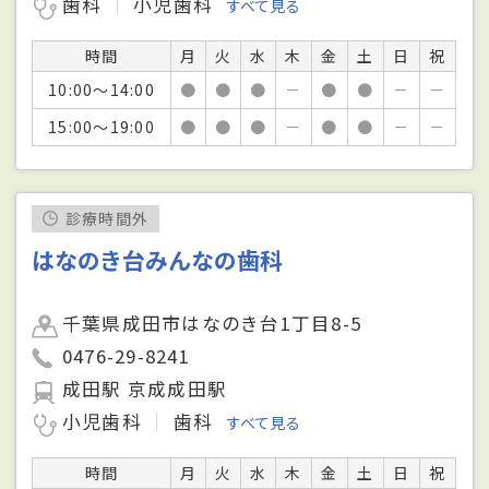
歯科
小児歯科
すべて見る
時間
月
火
水
木
金
土
日
祝
10:00～14:00
●
●
●
－
●
●
－
－
15:00～19:00
●
●
●
－
●
●
－
－
診療時間外
はなのき台みんなの歯科
千葉県成田市はなのき台1丁目8-5
0476-29-8241
成田駅 京成成田駅
小児歯科
歯科
すべて見る
時間
月
火
水
木
金
土
日
祝