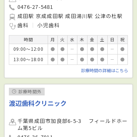
0476-27-5481
成田駅 京成成田駅 成田湯川駅 公津の杜駅
歯科
小児歯科
時間
月
火
水
木
金
土
日
祝
09:00～12:00
●
●
－
●
●
●
－
●
13:00～18:00
●
●
－
●
●
●
－
●
診療時間の詳細はこちら
診療時間外
渡辺歯科クリニック
千葉県成田市加良部6-5-3 フィールドホー
ム第5ビル