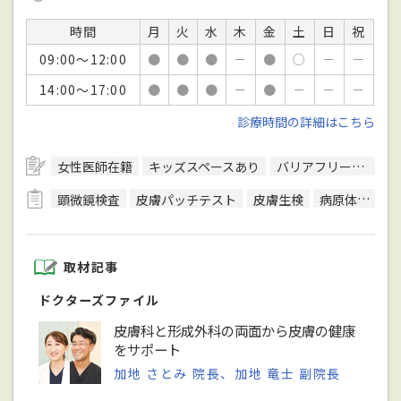
時間
月
火
水
木
金
土
日
祝
09:00～12:00
●
●
●
－
●
○
－
－
14:00～17:00
●
●
●
－
●
－
－
－
診療時間の詳細はこちら
女性医師在籍
キッズスペースあり
バリアフリー対応
顕微鏡検査
皮膚パッチテスト
皮膚生検
病原体検査（感染症検査）
取材記事
ドクターズファイル
皮膚科と形成外科の両面から皮膚の健康
をサポート
加地 さとみ 院長、加地 竜士 副院長