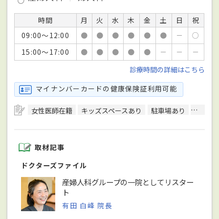
時間
月
火
水
木
金
土
日
祝
09:00～12:00
●
●
●
●
●
●
－
○
15:00～17:00
●
●
●
●
●
－
－
－
診療時間の詳細はこちら
マイナンバーカードの健康保険証利用可能
女性医師在籍
キッズスペースあり
駐車場あり
駅徒歩
取材記事
ドクターズファイル
産婦人科グループの一院としてリスター
ト
有田 白峰 院長