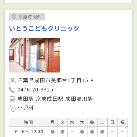
診療時間外
いとうこどもクリニック
千葉県成田市美郷台1丁目15-8
0476-20-3325
成田駅 京成成田駅 成田湯川駅
小児科
時間
月
火
水
木
金
土
日
祝
09:00～12:00
●
●
－
●
●
●
－
－