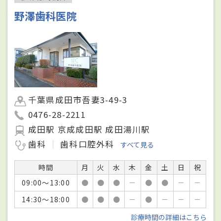
野澤歯科医院
千葉県成田市吾妻3-49-3
0476-28-2211
成田駅 京成成田駅 成田湯川駅
歯科
歯科口腔外科
すべて見る
時間
月
火
水
木
金
土
日
祝
09:00～13:00
●
●
●
－
●
●
－
－
14:30～18:00
●
●
●
－
●
－
－
－
診療時間の詳細はこちら