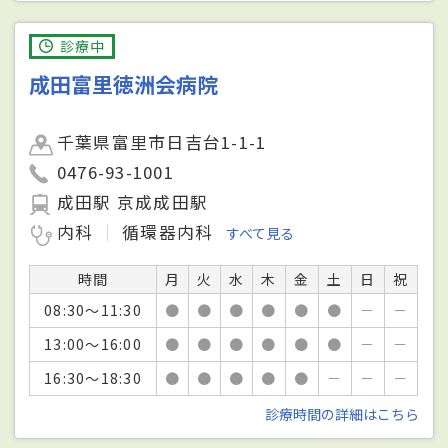
診療中
成田富里徳洲会病院
千葉県富里市日吉台1-1-1
0476-93-1001
成田駅 京成成田駅
内科
循環器内科
すべて見る
時間
月
火
水
木
金
土
日
祝
08:30～11:30
●
●
●
●
●
●
－
－
13:00～16:00
●
●
●
●
●
●
－
－
16:30～18:30
●
●
●
●
●
－
－
－
診療時間の詳細はこちら