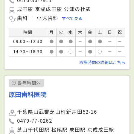
0476-36-7911
成田駅 京成成田駅 公津の杜駅
歯科
小児歯科
すべて見る
時間
月
火
水
木
金
土
日
祝
09:00～12:30
●
●
●
－
●
●
－
－
14:30～18:30
●
●
○
－
●
○
－
－
診療時間の詳細はこちら
診療時間外
原田歯科医院
千葉県山武郡芝山町新井田52-16
0479-77-0262
芝山千代田駅 松尾駅 成田駅 京成成田駅