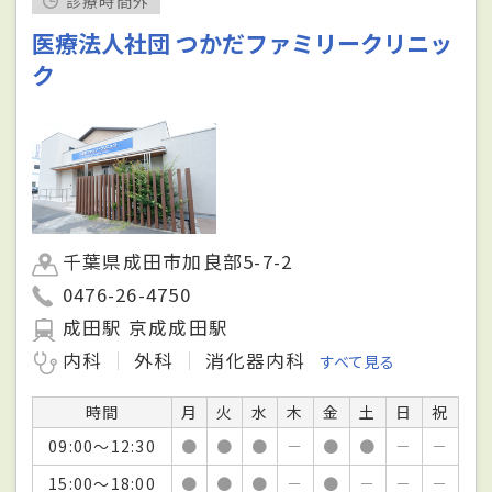
診療時間外
医療法人社団 つかだファミリークリニッ
ク
千葉県成田市加良部5-7-2
0476-26-4750
成田駅 京成成田駅
内科
外科
消化器内科
すべて見る
時間
月
火
水
木
金
土
日
祝
09:00～12:30
●
●
●
－
●
●
－
－
15:00～18:00
●
●
●
－
●
－
－
－