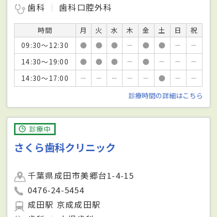
歯科
歯科口腔外科
時間
月
火
水
木
金
土
日
祝
09:30～12:30
●
●
●
－
●
●
－
－
14:30～19:00
●
●
●
－
●
－
－
－
14:30～17:00
－
－
－
－
－
●
－
－
診療時間の詳細はこちら
診療中
さくら歯科クリニック
千葉県成田市美郷台1-4-15
0476-24-5454
成田駅 京成成田駅