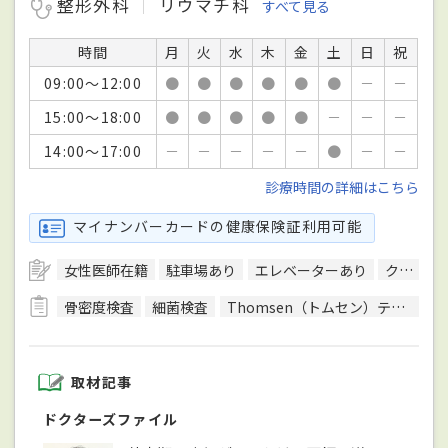
整形外科
リウマチ科
すべて見る
時間
月
火
水
木
金
土
日
祝
09:00～12:00
●
●
●
●
●
●
－
－
15:00～18:00
●
●
●
●
●
－
－
－
14:00～17:00
－
－
－
－
－
●
－
－
診療時間の詳細はこちら
マイナンバーカードの健康保険証利用可能
女性医師在籍
駐車場あり
エレベーターあり
クレジットカード対応
骨密度検査
細菌検査
Thomsen（トムセン）テスト
取材記事
ドクターズファイル