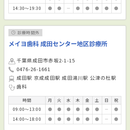
14:30～19:30
●
●
－
●
●
●
●
●
診療時間外
メイヨ歯科 成田センター地区診療所
千葉県成田市赤坂2-1-15
0476-26-1661
成田駅 京成成田駅 成田湯川駅 公津の杜駅
歯科
時間
月
火
水
木
金
土
日
祝
09:00～13:00
●
●
●
●
●
●
－
●
14:00～18:00
●
●
●
●
●
●
－
●