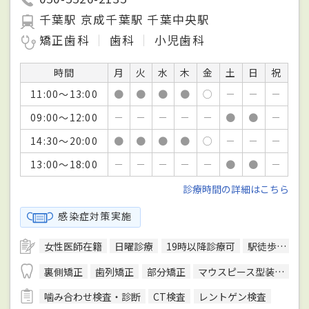
千葉駅 京成千葉駅 千葉中央駅
矯正歯科
歯科
小児歯科
時間
月
火
水
木
金
土
日
祝
11:00～13:00
●
●
●
●
○
－
－
－
09:00～12:00
－
－
－
－
－
●
●
－
14:30～20:00
●
●
●
●
○
－
－
－
13:00～18:00
－
－
－
－
－
●
●
－
診療時間の詳細はこちら
感染症対策実施
女性医師在籍
日曜診療
19時以降診療可
駅徒歩5分圏内
裏側矯正
歯列矯正
部分矯正
マウスピース型装置を用いた矯正
噛み合わせ検査・診断
CT検査
レントゲン検査