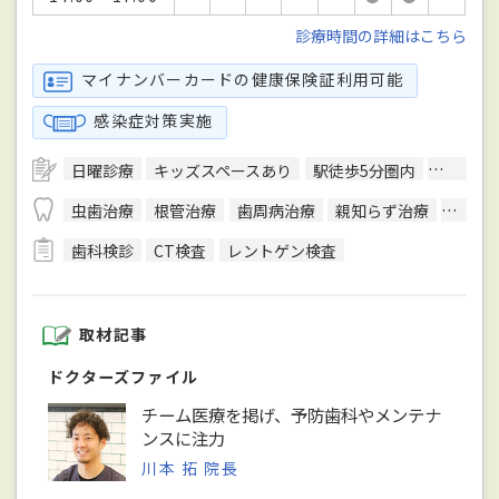
診療時間の詳細はこちら
マイナンバーカードの健康保険証利用可能
感染症対策実施
日曜診療
キッズスペースあり
駅徒歩5分圏内
クレジッ
虫歯治療
根管治療
歯周病治療
親知らず治療
顎関節
歯科検診
CT検査
レントゲン検査
取材記事
ドクターズファイル
チーム医療を掲げ、予防歯科やメンテナ
ンスに注力
川本 拓 院長