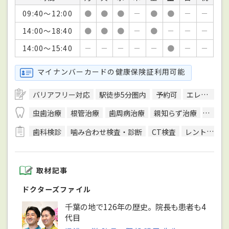
09:40～12:00
●
●
●
－
●
●
－
－
14:00～18:40
●
●
●
－
●
－
－
－
14:00～15:40
－
－
－
－
－
●
－
－
マイナンバーカードの健康保険証利用可能
バリアフリー対応
駅徒歩5分圏内
予約可
エレベーターあり
虫歯治療
根管治療
歯周病治療
親知らず治療
顎関節
歯科検診
噛み合わせ検査・診断
CT検査
レントゲン検査
取材記事
ドクターズファイル
千葉の地で126年の歴史。院長も患者も4
代目