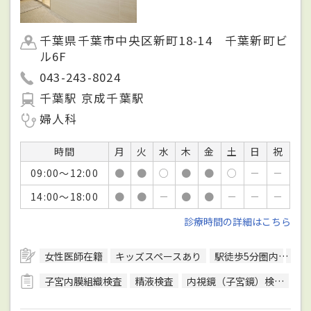
千葉県千葉市中央区新町18-14 千葉新町ビ
ル6F
043-243-8024
千葉駅 京成千葉駅
婦人科
時間
月
火
水
木
金
土
日
祝
09:00～12:00
●
●
○
●
●
○
－
－
14:00～18:00
●
●
－
●
●
－
－
－
診療時間の詳細はこちら
女性医師在籍
キッズスペースあり
駅徒歩5分圏内
予約
子宮内膜組織検査
精液検査
内視鏡（子宮鏡）検査
内