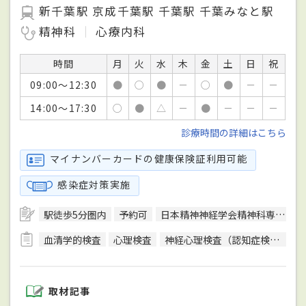
新千葉駅 京成千葉駅 千葉駅 千葉みなと駅
精神科
心療内科
時間
月
火
水
木
金
土
日
祝
09:00～12:30
●
○
●
－
○
●
－
－
14:00～17:30
○
●
△
－
●
－
－
－
診療時間の詳細はこちら
マイナンバーカードの健康保険証利用可能
感染症対策実施
駅徒歩5分圏内
予約可
日本精神神経学会精神科専門医
血清学的検査
心理検査
神経心理検査（認知症検査）
取材記事