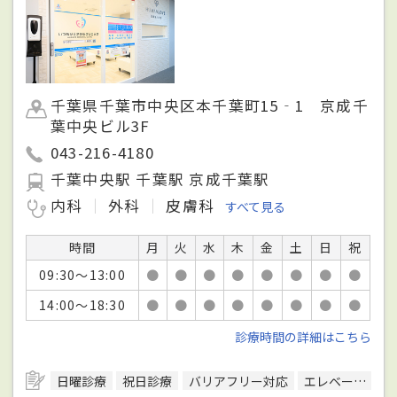
千葉県千葉市中央区本千葉町15‐1 京成千
葉中央ビル3F
043-216-4180
千葉中央駅 千葉駅 京成千葉駅
内科
外科
皮膚科
すべて見る
時間
月
火
水
木
金
土
日
祝
09:30～13:00
●
●
●
●
●
●
●
●
14:00～18:30
●
●
●
●
●
●
●
●
診療時間の詳細はこちら
日曜診療
祝日診療
バリアフリー対応
エレベーターあり