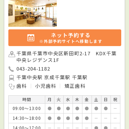
ネット予約する
※外部予約サイトへ移動します
千葉県千葉市中央区新田町2-17 KDX千葉
中央レジデンス1F
043-204-1182
千葉中央駅 京成千葉駅 千葉駅
歯科
小児歯科
矯正歯科
時間
月
火
水
木
金
土
日
祝
09:00～13:00
●
●
●
●
●
●
●
－
14:30～18:00
●
●
●
●
●
－
－
－
14:00～17:00
－
－
－
－
－
●
●
－