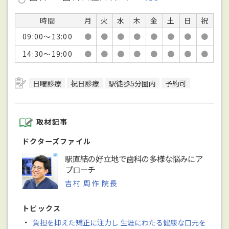
時間
月
火
水
木
金
土
日
祝
09:00～13:00
●
●
●
●
●
●
●
●
14:30～19:00
●
●
●
●
●
●
●
●
日曜診療
祝日診療
駅徒歩5分圏内
予約可
取材記事
ドクターズファイル
駅直結の好立地で歯科の多様な悩みにア
プローチ
吉村 周作 院長
トピックス
・
負担を抑えた矯正に注力し 生涯にわたる健康な口元を