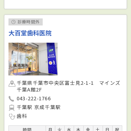
診療時間外
大百堂歯科医院
千葉県千葉市中央区富士見2-1-1 マインズ
千葉A館2F
043-222-1766
千葉駅 京成千葉駅
歯科
時間
月
火
水
木
金
土
日
祝