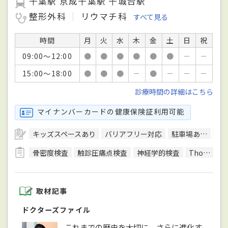
千葉駅 京成千葉駅 千城台駅
整形外科
リウマチ科
すべて見る
時間
月
火
水
木
金
土
日
祝
09:00～12:00
●
●
●
●
●
●
－
－
15:00～18:00
●
●
●
－
●
－
－
－
診療時間の詳細はこちら
マイナンバーカードの健康保険証利用可能
キッズスペースあり
バリアフリー対応
駐車場あり
日
骨密度検査
触診圧痛点検査
神経学的検査
Thomsen（トムセン）テスト
取材記事
ドクターズファイル
これまでの歴史を大切に、さらに進化す