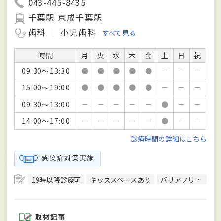
043-445-8435
千葉駅 京成千葉駅
歯科
小児歯科
すべて見る
時間
月
火
水
木
金
土
日
祝
09:30～13:30
●
●
●
●
●
－
－
－
15:00～19:00
●
●
●
●
●
－
－
－
09:30～13:00
－
－
－
－
－
●
－
－
14:00～17:00
－
－
－
－
－
●
－
－
診療時間の詳細はこちら
感染症対策実施
19時以降診療可
キッズスペースあり
バリアフリー対応
取材記事