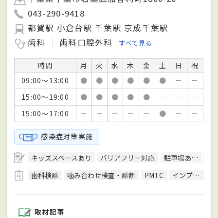
043-290-9418
都賀駅 小倉台駅 千葉駅 京成千葉駅
歯科
歯科口腔外科
すべて見る
時間
月
火
水
木
金
土
日
祝
09:00～13:00
●
●
●
●
●
●
－
－
15:00～19:00
●
●
●
●
●
－
－
－
15:00～17:00
－
－
－
－
－
●
－
－
感染症対策実施
キッズスペースあり
バリアフリー対応
駐車場あり
予
歯科検診
噛み合わせ検査・診断
PMTC
インプラント治療
取材記事