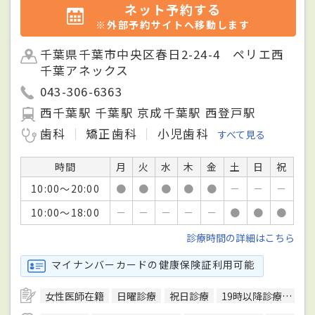
ネット予約する
※外部予約サイトへ移動します
千葉県千葉市中央区春日2-24-4 ペリエ西
千葉アネックス
043-306-6363
西千葉駅 千葉駅 京成千葉駅 西登戸駅
歯科
矯正歯科
小児歯科
すべて見る
時間
月
火
水
木
金
土
日
祝
10:00～20:00
●
●
●
●
●
－
－
－
10:00～18:00
－
－
－
－
－
●
●
●
診療時間の詳細はこちら
マイナンバーカードの健康保険証利用可能
女性医師在籍
日曜診療
祝日診療
19時以降診療可
駐