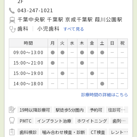
2F
043-247-1021
千葉中央駅 千葉駅 京成千葉駅 葭川公園駅
歯科
小児歯科
すべて見る
時間
月
火
水
木
金
土
日
祝
09:00～13:00
●
●
－
●
●
●
－
－
15:00～21:00
●
－
－
●
－
－
－
－
15:00～19:00
－
●
－
－
●
－
－
－
14:00～18:00
－
－
－
－
－
●
－
－
診療時間の詳細はこちら
19時以降診療可
駅徒歩5分圏内
予約可
往診可
訪問
PMTC
インプラント治療
ホワイトニング
歯列矯正
歯科検診
噛み合わせ検査・診断
CT検査
レントゲン検査