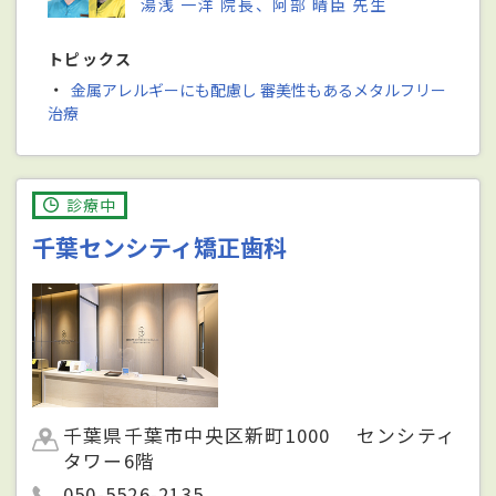
湯浅 一洋 院長、阿部 晴臣 先生
トピックス
・
金属アレルギーにも配慮し 審美性もあるメタルフリー
治療
診療中
千葉センシティ矯正歯科
千葉県千葉市中央区新町1000 センシティ
タワー6階
050-5526-2135