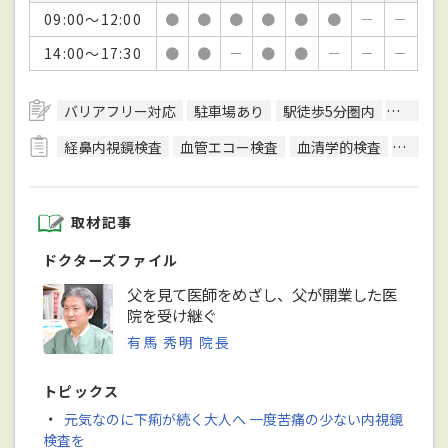
09:00～12:00
●
●
●
●
●
●
－
－
14:00～17:30
●
●
－
●
●
－
－
－
バリアフリー対応
駐車場あり
駅徒歩5分圏内
日本消
経鼻内視鏡検査
血管エコー検査
血清学的検査
骨密度
取材記事
ドクターズファイル
父を見て医師をめざし、父が開業した医
院を受け継ぐ
有馬 秀明 院長
トピックス
・
元気なのに下痢が続く大人へ 一度苦痛の少ない内視鏡
検査を