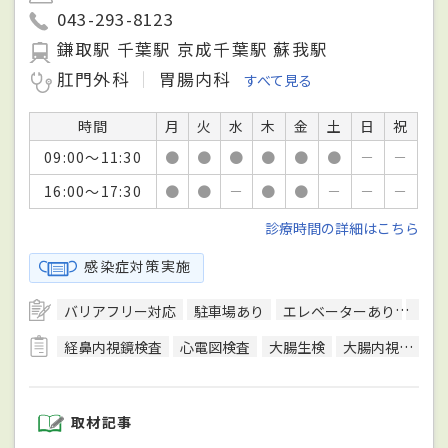
043-293-8123
鎌取駅 千葉駅 京成千葉駅 蘇我駅
肛門外科
胃腸内科
すべて見る
時間
月
火
水
木
金
土
日
祝
09:00～11:30
●
●
●
●
●
●
－
－
16:00～17:30
●
●
－
●
●
－
－
－
診療時間の詳細はこちら
感染症対策実施
バリアフリー対応
駐車場あり
エレベーターあり
日本
経鼻内視鏡検査
心電図検査
大腸生検
大腸内視鏡検査
取材記事