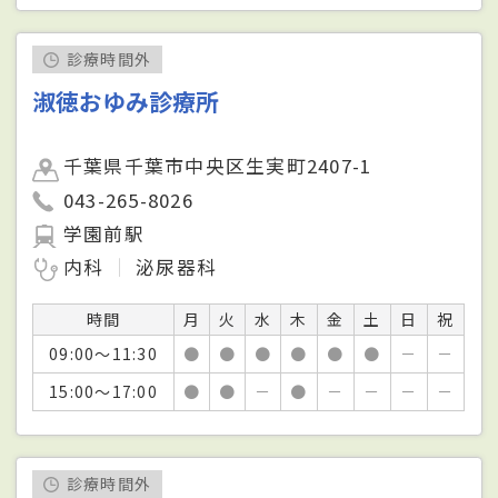
診療時間外
淑徳おゆみ診療所
千葉県千葉市中央区生実町2407-1
043-265-8026
学園前駅
内科
泌尿器科
時間
月
火
水
木
金
土
日
祝
09:00～11:30
●
●
●
●
●
●
－
－
15:00～17:00
●
●
－
●
－
－
－
－
診療時間外