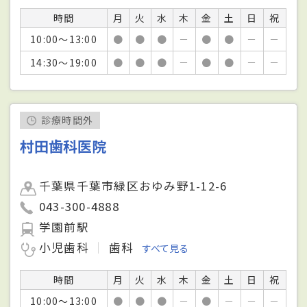
時間
月
火
水
木
金
土
日
祝
10:00～13:00
●
●
●
－
●
●
－
－
14:30～19:00
●
●
●
－
●
●
－
－
診療時間外
村田歯科医院
千葉県千葉市緑区おゆみ野1-12-6
043-300-4888
学園前駅
小児歯科
歯科
すべて見る
時間
月
火
水
木
金
土
日
祝
10:00～13:00
●
●
●
－
●
－
－
－