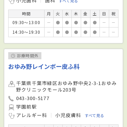
小児歯科
歯科
すべて見る
時間
月
火
水
木
金
土
日
祝
09:30～13:00
－
●
●
●
●
●
－
－
14:30～19:30
－
●
●
●
●
●
－
－
診療時間外
おゆみ野レインボー皮ふ科
千葉県千葉市緑区おゆみ野中央2-3-1おゆみ
野クリニックモール203号
043-300-5177
学園前駅
アレルギー科
小児皮膚科
すべて見る