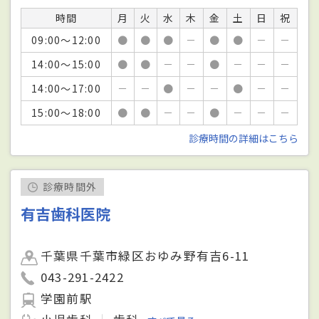
時間
月
火
水
木
金
土
日
祝
09:00～12:00
●
●
●
－
●
●
－
－
14:00～15:00
●
●
－
－
●
－
－
－
14:00～17:00
－
－
●
－
－
●
－
－
15:00～18:00
●
●
－
－
●
－
－
－
診療時間の詳細はこちら
診療時間外
有吉歯科医院
千葉県千葉市緑区おゆみ野有吉6-11
043-291-2422
学園前駅