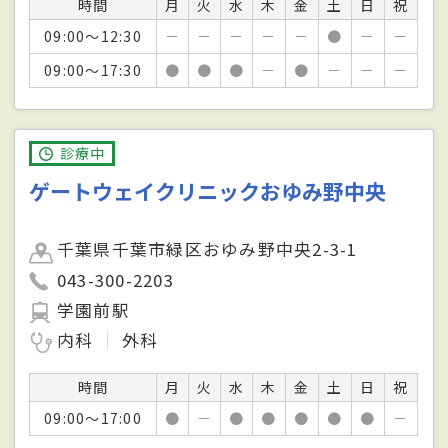
時間
月
火
水
木
金
土
日
祝
09:00～12:30
－
－
－
－
－
●
－
－
09:00～17:30
●
●
●
－
●
－
－
－
診療中
ゲートウェイクリニックおゆみ野中央
千葉県千葉市緑区おゆみ野中央2-3-1
043-300-2203
学園前駅
内科
外科
時間
月
火
水
木
金
土
日
祝
09:00～17:00
●
－
●
●
●
●
●
－