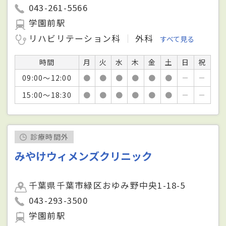
043-261-5566
学園前駅
リハビリテーション科
外科
すべて見る
時間
月
火
水
木
金
土
日
祝
09:00～12:00
●
●
●
●
●
●
－
－
15:00～18:30
●
●
●
●
●
●
－
－
診療時間外
みやけウィメンズクリニック
千葉県千葉市緑区おゆみ野中央1-18-5
043-293-3500
学園前駅