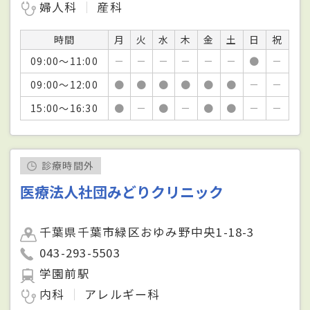
婦人科
産科
時間
月
火
水
木
金
土
日
祝
09:00～11:00
－
－
－
－
－
－
●
－
09:00～12:00
●
●
●
●
●
●
－
－
15:00～16:30
●
－
●
－
●
●
－
－
診療時間外
医療法人社団みどりクリニック
千葉県千葉市緑区おゆみ野中央1-18-3
043-293-5503
学園前駅
内科
アレルギー科