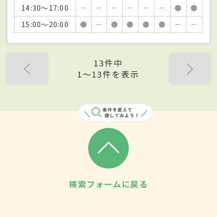
14:30～17:00
－
－
－
－
－
－
●
●
15:00～20:00
●
－
●
●
●
●
－
－
13件中
1〜13件を表示
検索フォームに戻る