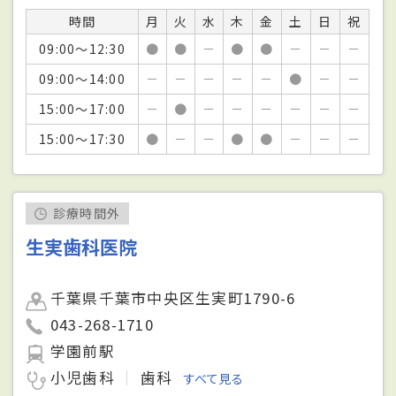
時間
月
火
水
木
金
土
日
祝
09:00～12:30
●
●
－
●
●
－
－
－
09:00～14:00
－
－
－
－
－
●
－
－
15:00～17:00
－
●
－
－
－
－
－
－
15:00～17:30
●
－
－
●
●
－
－
－
診療時間外
生実歯科医院
千葉県千葉市中央区生実町1790-6
043-268-1710
学園前駅
小児歯科
歯科
すべて見る