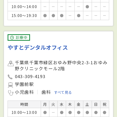
10:00～14:00
－
－
－
－
－
●
－
－
15:00～19:30
●
●
●
－
●
－
－
－
診療中
やすとデンタルオフィス
千葉県千葉市緑区おゆみ野中央2-3-1おゆみ
野クリニックモール2階
043-309-4193
学園前駅
小児歯科
歯科
すべて見る
時間
月
火
水
木
金
土
日
祝
10:00～13:00
●
－
●
●
●
●
●
●