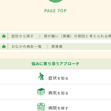
進行して出血を起した場合には、黒っぽい
血を吐血したり、血の混ざった黒い便
PAGE TOP
（タール便）が出たりといった症状が現れ
る。そうした場合、ひどい腹痛や冷や汗、
血圧の低下、
貧血
などの症状を伴うこと
症状から探す
胃が痛い（胃痛）の原因と考えられる
も。穿孔すると胃内容物が腹腔内へ漏出
おなかの病気一覧
胃潰瘍
し、
腹膜炎
を起こして強烈な腹痛を生じ
る。
悩みに寄り添うアプローチ
検査・診断
症状
を知る
胃がん
との鑑別が必要であり、まず胃の内
病気
を知る
視鏡検査などを行う。内視鏡所見からもピ
ロリ菌がいることがわかることが多いが、
病院
を探す