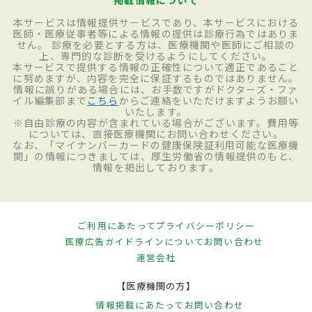
胃に出血が見られない場合は、薬による治
本サービスは情報提供サービスであり、本サービスにおける
療を行う。第一選択は胃酸の分泌を抑える
医師・医療従事者等による情報の提供は診療行為ではありま
せん。 診療を必要とする方は、医療機関や医師にご相談の
薬。胃酸を中和する薬剤、粘膜を保護する
上、専門的な診断を受けるようにしてください。
本サービスで提供する情報の正確性について適正であること
薬を併用することもある。またピロリ菌の
に努めますが、内容を完全に保証するものではありません。
情報に誤りがある場合には、お手数ですがドクターズ・ファ
感染が認められるケースでは、その除菌を
イル編集部まで
こちら
からご連絡をいただけますようお願い
いたします。
行う。除菌は2種類の抗菌薬とプロトンポン
※自由診療の内容が含まれている場合がございます。費用等
については、直接医療機関にお問い合わせください。
プ阻害薬を1週間ほど飲み続ける方法が一般
なお、「マイナンバーカードの健康保険証利用可能な医療機
関」の情報につきましては、厚生労働省の情報提供のもと、
的。治療終了２ヵ月後、尿素呼気試験を実
情報を掲出しております。
施して除菌の有無を判定する。もし除菌が
できていなければ他の薬剤で二次除菌を行
うことが一般的である。胃潰瘍の原因にな
ご利用にあたって
プライバシーポリシー
医療広告ガイドラインについて
お問い合わせ
る非ステロイド性炎症薬を服用している場
運営会社
合は服用を中止したりほかの薬に変更した
【医療機関の方】
りして経過を観察していく。胃からの出血
情報掲載にあたって
お問い合わせ