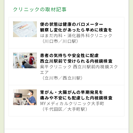
が崩れることで起こる胃潰瘍は、ヘリコバ
クリニックの取材記事
クター・ピロリ（ピロリ菌）感染や解熱鎮
痛剤の一種である非ステロイド性抗炎症薬
便の状態は健康のバロメーター
観察し変化があったら早めに検査を
（NSAIDs）の副作用、ストレスなどが危険
はまだ内科・消化器外科クリニック
（川口市／川口駅）
因子。中でも、胃の中で生きることができ
るらせん形状の悪玉菌ピロリ菌によって発
患者の気持ちや安全性に配慮
症する人が多い。ピロリ菌は母子感染が多
西立川駅前で受けられる内視鏡検査
奥平クリニック 西立川駅前内視鏡スク
いが、汚染された食べ物や水の摂取するこ
エア
（立川市／西立川駅）
とで感染する場合もあり、除菌しなければ
胃の中で生き続ける。ピロリ菌がつくり出
胃がん・大腸がんの早期発見を
痛みや不安にも配慮した内視鏡検査
す物質が、胃の粘膜を傷つけて胃潰瘍が発
MYメディカルクリニック大手町
症。衛生環境の悪かった50代以上が保菌し
（千代田区／大手町駅）
ていることが多い。ただし、ピロリ菌を保
菌していても胃潰瘍を発症しないこともあ