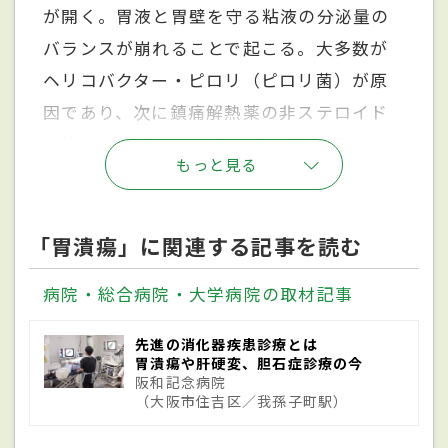
が開く。胃液と胃壁を守る粘液の分泌量の
バランスが崩れることで起こる。大多数が
ヘリコバクター・ピロリ（ピロリ菌）が原
因であり、次に鎮痛解熱薬の非ステロイド
性抗炎症薬（NSAIDs）による副作用、一部
もっと見る
にストレスなどが原因とされる。胸やけや
胃痛、膨満感などの症状が現れる。40代以
上の人が発症しやすく、ピロリ菌に感染し
「胃潰瘍」に関連する記事を読む
ていると20～30代の若い人が発症すること
病院・総合病院・大学病院の取材記事
も。NSAIDsを常用している人は要注意。
先進の消化器疾患診療とは
胃潰瘍や肝硬変、胆石症診療の今
原因
阪和記念病院
（大阪市住吉区／我孫子町駅）
胃液と胃壁を守る粘液の分泌量のバランス