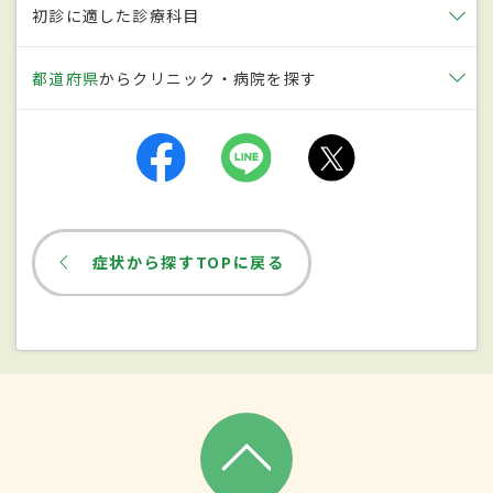
る。そのほか、解熱や炎症、痛みを抑える
初診に適した診療科目
のに用いられるNSAIDsの副作用やストレス
都道府県
からクリニック・病院を探す
などで胃粘膜の機能が低下したことで、胃
潰瘍が引き起こされることも。
症状
みぞおちから左の脇腹にかけての鈍い痛み
症状から探すTOPに戻る
が主な症状。発症した人は空腹時または食
後の胃痛を訴える場合が多い。胃潰瘍では
胃酸分泌が正常よりやや低下している場合
が多い。背景に萎縮性胃炎を有する場合に
は、強い吐き気や胸焼け、げっぷ、嘔吐、
食欲不振などの症状が出現。さらに症状が