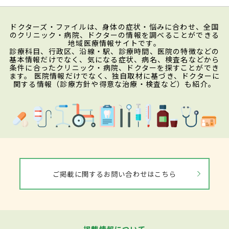
ピロリ菌の有無を調べる検査には、血液検
査や迅速ウレアーゼ試験、尿中抗体検査、
ドクターズ・ファイルは、身体の症状・悩みに合わせ、全国
のクリニック・病院、ドクターの情報を調べることができる
便中抗原検査、尿素呼気試験などがある。
地域医療情報サイトです。
診療科目、行政区、沿線・駅、診療時間、医院の特徴などの
内視鏡検査では、胃の粘膜の状態や潰瘍の
基本情報だけでなく、気になる症状、病名、検査名などから
条件に合ったクリニック・病院、ドクターを探すことができ
有無などを確認。潰瘍の状態を直接見て把
ます。 医院情報だけでなく、独自取材に基づき、ドクターに
関する情報（診療方針や得意な治療・検査など）も紹介。
握することで、病気がどのレベルまで進んで
いるのかを診断する。また、内視鏡検査は
患部の状態を視覚的に確認するだけでな
く、胃の検体採取を同時に行うことができ
るため、症状の似ている
胃がん
などとの鑑
別も可能。
ご掲載に関するお問い合わせはこちら
治療
掲載情報について