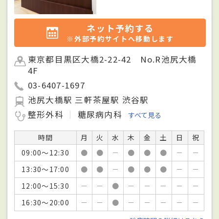
ネット予約する
※外部予約サイトへ移動します
東京都目黒区大橋2-22-42 No.R池尻大橋
4F
03-6407-1697
池尻大橋駅 三軒茶屋駅 渋谷駅
整形外科
糖尿病内科
すべて見る
時間
月
火
水
木
金
土
日
祝
09:00～12:30
●
●
－
●
●
●
－
－
13:30～17:00
●
●
－
●
●
●
－
－
12:00～15:30
－
－
●
－
－
－
－
－
16:30～20:00
－
－
●
－
－
－
－
－