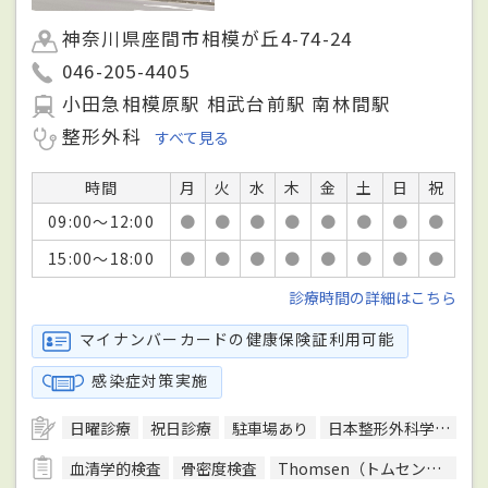
神奈川県座間市相模が丘4-74-24
046-205-4405
小田急相模原駅 相武台前駅 南林間駅
整形外科
すべて見る
時間
月
火
水
木
金
土
日
祝
09:00～12:00
●
●
●
●
●
●
●
●
15:00～18:00
●
●
●
●
●
●
●
●
診療時間の詳細はこちら
マイナンバーカードの健康保険証利用可能
感染症対策実施
日曜診療
祝日診療
駐車場あり
日本整形外科学会整形外科専門医
血清学的検査
骨密度検査
Thomsen（トムセン）テスト