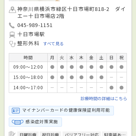
神奈川県横浜市緑区十日市場町818-2 ダイ
エー十日市場店2階
045-989-1151
十日市場駅
整形外科
すべて見る
時間
月
火
水
木
金
土
日
祝
09:00～12:00
●
●
●
●
●
●
●
●
15:00～18:00
●
●
●
●
●
●
－
－
14:00～17:00
－
－
－
－
－
－
●
●
診療時間の詳細はこちら
マイナンバーカードの健康保険証利用可能
感染症対策実施
日曜診療
祝日診療
バリアフリー対応
駐車場あり
駅