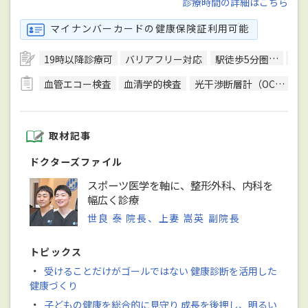
診療時間の詳細はこちら
マイナンバーカードの健康保険証利用可能
19時以降診療可
バリアフリー対応
駅徒歩5分圏内
予
血管エコー検査
血清学的検査
光干渉断層計（OCT）検査
取材記事
ドクターズファイル
スポーツ医学を軸に、整形外科、内科を
幅広く診療
世良 泰 院長、上妻 嵩英 副院長
トピックス
・
受けることだけがゴールではない 健康診断を活用した
健康づくり
・
子どもの健康を総合的に見守り 成長を後押し、明るい