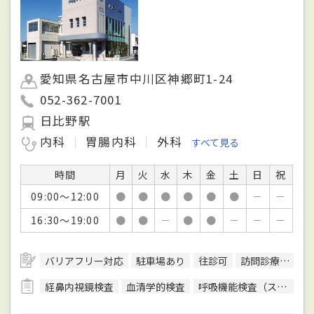
愛知県名古屋市中川区神郷町1-24
052-362-7001
日比野駅
内科
胃腸内科
外科
すべて見る
時間
月
火
水
木
金
土
日
祝
09:00～12:00
●
●
●
●
●
●
－
－
16:30～19:00
●
●
－
●
●
－
－
－
バリアフリー対応
駐車場あり
往診可
訪問診療可
経鼻内視鏡検査
血清学的検査
呼吸機能検査（スパイロメトリー）