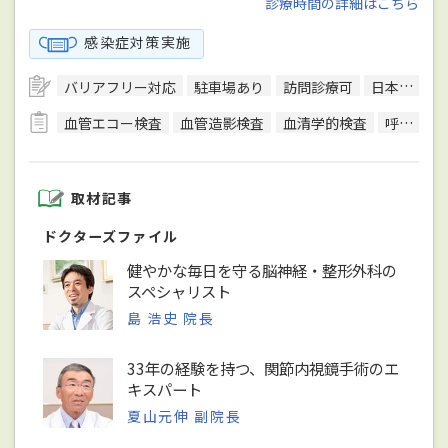
診療時間の詳細はこちら
感染症対策実施
バリアフリー対応
駐車場あり
訪問診療可
日本整形外科学会整形外科専門医
血管エコー検査
血管造影検査
血清学的検査
呼吸機能検査（スパイロメトリー）
取材記事
ドクターズファイル
健やかな毎日を守る脳神経・整形外科の
スペシャリスト
島 浩史 院長
33年の経験を持つ、関節内視鏡手術のエ
キスパート
夏山元伸 副院長