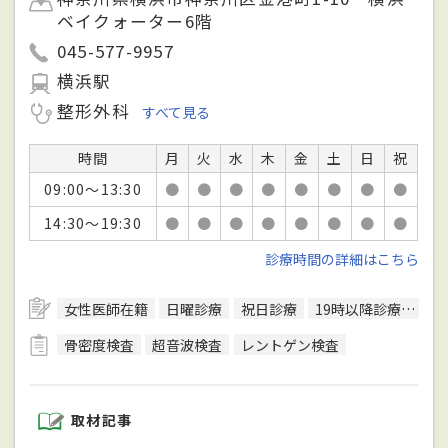
ベイクォーター6階
045-577-9957
横浜駅
整形外科
すべて見る
時間
月
火
水
木
金
土
日
祝
09:00～13:30
●
●
●
●
●
●
●
●
14:30～19:30
●
●
●
●
●
●
●
●
診療時間の詳細はこちら
女性医師在籍
日曜診療
祝日診療
19時以降診療可
バ
骨密度検査
超音波検査
レントゲン検査
取材記事