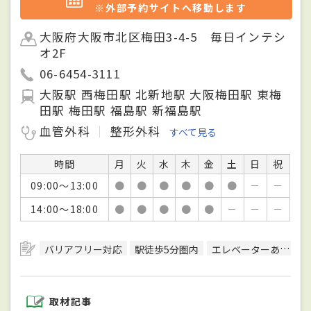
※外部予約サイトへ移動します
大阪府大阪市北区梅田3-4-5 毎日インテシ
オ2F
06-6454-3111
大阪駅 西梅田駅 北新地駅 大阪梅田駅 東梅
田駅 梅田駅 福島駅 新福島駅
血管外科
整形外科
すべて見る
時間
月
火
水
木
金
土
日
祝
09:00～13:00
●
●
●
●
●
●
－
－
14:00～18:00
●
●
●
●
●
－
－
－
バリアフリー対応
駅徒歩5分圏内
エレベーターあり
取材記事