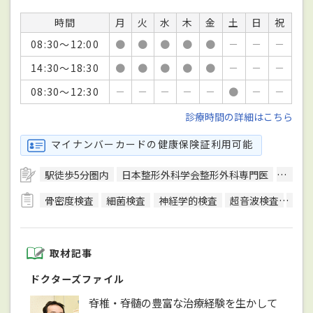
時間
月
火
水
木
金
土
日
祝
08:30～12:00
●
●
●
●
●
－
－
－
14:30～18:30
●
●
●
●
●
－
－
－
08:30～12:30
－
－
－
－
－
●
－
－
診療時間の詳細はこちら
マイナンバーカードの健康保険証利用可能
駅徒歩5分圏内
日本整形外科学会整形外科専門医
英語対
骨密度検査
細菌検査
神経学的検査
超音波検査
尿検
取材記事
ドクターズファイル
脊椎・脊髄の豊富な治療経験を生かして