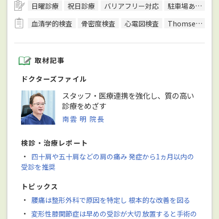
日曜診療
祝日診療
バリアフリー対応
駐車場あり
日
血清学的検査
骨密度検査
心電図検査
Thomsen（トムセン）テスト
取材記事
ドクターズファイル
スタッフ・医療連携を強化し、質の高い
診療をめざす
南雲 明 院長
検診・治療レポート
・
四十肩や五十肩などの肩の痛み 発症から1ヵ月以内の
受診を推奨
トピックス
・
腰痛は整形外科で原因を特定し 根本的な改善を図る
・
変形性膝関節症は早めの受診が大切 放置すると手術の