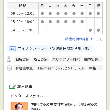
時間
月
火
水
木
金
土
日
祝
09:00～12:00
●
●
●
●
●
●
●
●
15:00～18:00
●
●
●
●
●
●
－
－
14:00～17:00
－
－
－
－
－
－
●
●
診療時間の詳細はこちら
マイナンバーカードの健康保険証利用可能
日曜診療
祝日診療
バリアフリー対応
駐車場あり
エ
骨密度検査
Thomsen（トムセン）テスト
中指伸展テスト
取材記事
ドクターズファイル
初期治療の重要性を実感し、地域医療の
前線へ