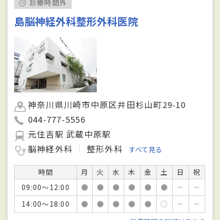
診療時間外
島脳神経外科整形外科医院
神奈川県川崎市中原区井田杉山町29-10
044-777-5556
元住吉駅 武蔵中原駅
脳神経外科
整形外科
すべて見る
時間
月
火
水
木
金
土
日
祝
09:00～12:00
●
●
●
●
●
●
－
－
14:00～18:00
●
●
●
●
●
○
－
－