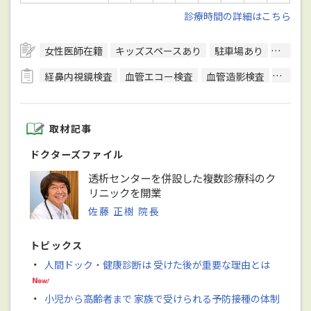
診療時間の詳細はこちら
女性医師在籍
キッズスペースあり
駐車場あり
予約可
経鼻内視鏡検査
血管エコー検査
血管造影検査
血清学
取材記事
ドクターズファイル
透析センターを併設した複数診療科のク
リニックを開業
佐藤 正樹 院長
トピックス
・
人間ドック・健康診断は 受けた後が重要な理由とは
・
小児から高齢者まで 家族で受けられる予防接種の体制