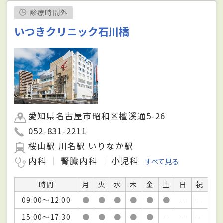
診療時間外
いつきクリニック石川橋
愛知県名古屋市昭和区檀溪通5-26
052-831-2211
桜山駅 川名駅 いりなか駅
内科
腎臓内科
小児科
すべて見る
時間
月
火
水
木
金
土
日
祝
09:00～12:00
●
●
●
●
●
●
－
－
15:00～17:30
●
●
●
●
●
－
－
－