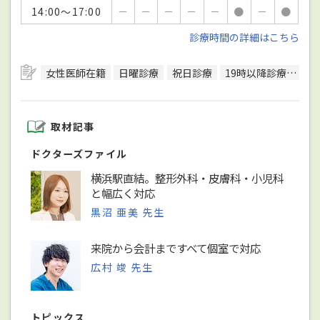
14:00～17:00
－
－
－
－
－
●
－
●
診療時間の詳細はこちら
女性医師在籍
日曜診療
祝日診療
19時以降診療可
駅
取材記事
ドクターズファイル
横浜駅直結。整形外科・皮膚科・小児科
と幅広く対応
黒沼 亜美 先生
来院から会計まですべて個室で対応
広村 竣 先生
トピックス