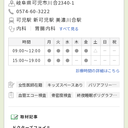
岐阜県可児市川合2340-1
0574-60-3222
可児駅 新可児駅 美濃川合駅
内科
胃腸内科
すべて見る
時間
月
火
水
木
金
土
日
祝
09:00～12:00
●
●
●
●
●
△
－
－
15:00～19:00
●
●
●
－
●
－
－
－
診療時間の詳細はこちら
女性医師在籍
キッズスペースあり
バリアフリー対応
血管エコー検査
骨密度検査
終夜睡眠ポリグラフ検査(PSG)
取材記事
ドクターズファイル