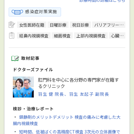
感染症対策実施
女性医師在籍
日曜診療
祝日診療
バリアフリー対応
経鼻内視鏡検査
細菌検査
上部内視鏡検査
心臓超音波（エコー）検査
取材記事
ドクターズファイル
肛門科を中心に各分野の専門家が在籍す
るクリニック
羽生 健 院長、羽生 友起子 副院長
検診・治療レポート
・
鎮静剤のメリットデメリット 検査の痛みに考慮した大
腸内視鏡検査
・
短時間、低被ばくの高精度CT検査 3次元の立体画像で