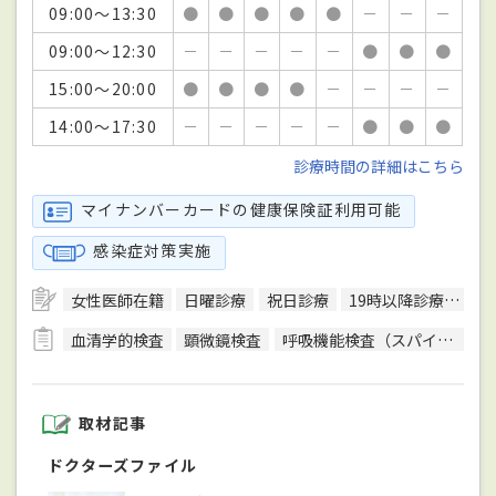
09:00～13:30
●
●
●
●
●
－
－
－
09:00～12:30
－
－
－
－
－
●
●
●
15:00～20:00
●
●
●
●
－
－
－
－
14:00～17:30
－
－
－
－
－
●
●
●
診療時間の詳細はこちら
マイナンバーカードの健康保険証利用可能
感染症対策実施
女性医師在籍
日曜診療
祝日診療
19時以降診療可
駅
血清学的検査
顕微鏡検査
呼吸機能検査（スパイロメトリー）
取材記事
ドクターズファイル