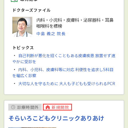
ドクターズファイル
内科・小児科・皮膚科・泌尿器科・耳鼻
咽喉科を標榜
中島 義之 院長
トピックス
・
自己判断が悪化を招くこともある皮膚疾患 放置せず速
やかに受診を
・
内科、小児科、皮膚科等に対応 利便性を追求し5科目
を幅広く診察
・
大切な人を守るために 大人も子どもも受けられるPCR
診療時間外
新規開院
そらいろこどもクリニックありあけ