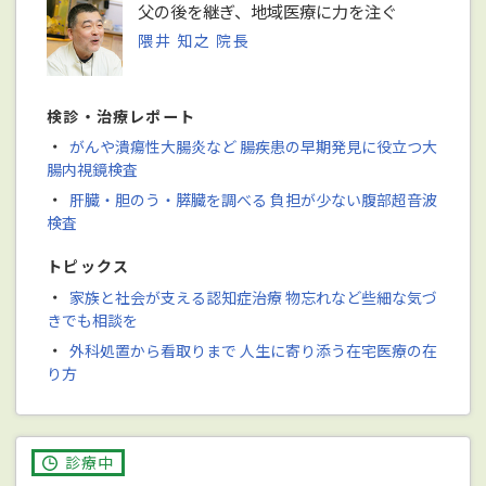
父の後を継ぎ、地域医療に力を注ぐ
隈井 知之 院長
検診・治療レポート
・
がんや潰瘍性大腸炎など 腸疾患の早期発見に役立つ大
腸内視鏡検査
・
肝臓・胆のう・膵臓を調べる 負担が少ない腹部超音波
検査
トピックス
・
家族と社会が支える認知症治療 物忘れなど些細な気づ
きでも相談を
・
外科処置から看取りまで 人生に寄り添う在宅医療の在
り方
診療中