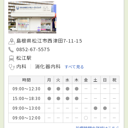
島根県松江市西津田7-11-15
0852-67-5575
松江駅
内科
消化器内科
すべて見る
時間
月
火
水
木
金
土
日
祝
09:00～12:30
●
●
●
●
－
－
－
－
15:00～18:30
●
●
●
●
－
－
－
－
09:00～13:00
－
－
－
－
－
●
●
－
09:00～12:00
－
－
－
－
○
－
－
－