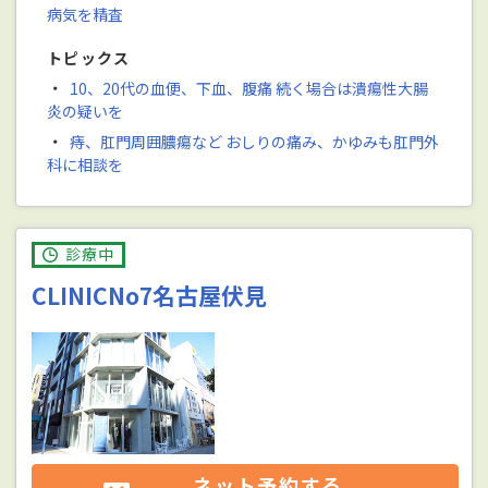
病気を精査
トピックス
・
10、20代の血便、下血、腹痛 続く場合は潰瘍性大腸
炎の疑いを
・
痔、肛門周囲膿瘍など おしりの痛み、かゆみも肛門外
科に相談を
診療中
CLINICNo7名古屋伏見
ネット予約する