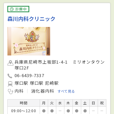
診療中
森川内科クリニック
兵庫県尼崎市上坂部1-4-1 ミリオンタウン
塚口2F
06-6439-7337
塚口駅 塚口駅 尼崎駅
内科
消化器内科
すべて見る
時間
月
火
水
木
金
土
日
祝
09:00～12:00
●
●
－
●
●
●
－
－