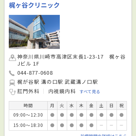
梶ヶ谷クリニック
神奈川県川崎市高津区末長1-23-17 梶ヶ谷
Jビル 1F
044-877-0608
梶が谷駅 溝の口駅 武蔵溝ノ口駅
肛門外科
内視鏡内科
すべて見る
時間
月
火
水
木
金
土
日
祝
09:00～12:30
●
●
●
●
●
●
●
●
15:00～18:30
●
●
●
●
●
－
－
－
診療時間の詳細はこちら