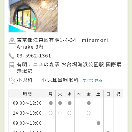
東京都江東区有明1-4-34 minamoni
Ariake 3階
03-5962-1361
有明テニスの森駅 お台場海浜公園駅 国際展
示場駅
小児科
小児耳鼻咽喉科
すべて見る
時間
月
火
水
木
金
土
日
祝
09:00～12:30
●
●
●
－
●
－
－
－
14:30～18:00
○
○
○
－
○
－
－
－
09:00～13:00
－
－
－
－
－
●
－
－