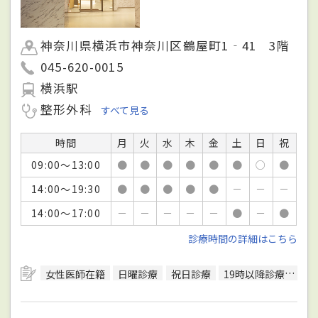
神奈川県横浜市神奈川区鶴屋町1‐41 3階
045-620-0015
横浜駅
整形外科
すべて見る
時間
月
火
水
木
金
土
日
祝
09:00～13:00
●
●
●
●
●
●
○
●
14:00～19:30
●
●
●
●
●
－
－
－
14:00～17:00
－
－
－
－
－
●
－
●
診療時間の詳細はこちら
女性医師在籍
日曜診療
祝日診療
19時以降診療可
駅