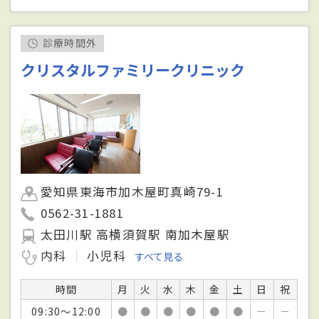
診療時間外
クリスタルファミリークリニック
愛知県東海市加木屋町真崎79-1
0562-31-1881
太田川駅 高横須賀駅 南加木屋駅
内科
小児科
すべて見る
時間
月
火
水
木
金
土
日
祝
09:30～12:00
●
●
●
●
●
●
－
－