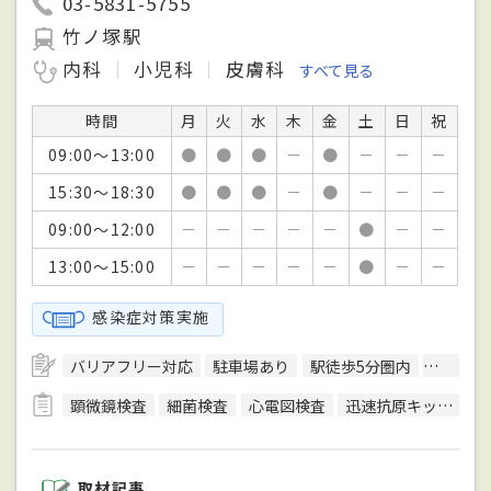
03-5831-5755
竹ノ塚駅
内科
小児科
皮膚科
すべて見る
時間
月
火
水
木
金
土
日
祝
09:00～13:00
●
●
●
－
●
－
－
－
15:30～18:30
●
●
●
－
●
－
－
－
09:00～12:00
－
－
－
－
－
●
－
－
13:00～15:00
－
－
－
－
－
●
－
－
感染症対策実施
バリアフリー対応
駐車場あり
駅徒歩5分圏内
予約可
顕微鏡検査
細菌検査
心電図検査
迅速抗原キット検査
取材記事