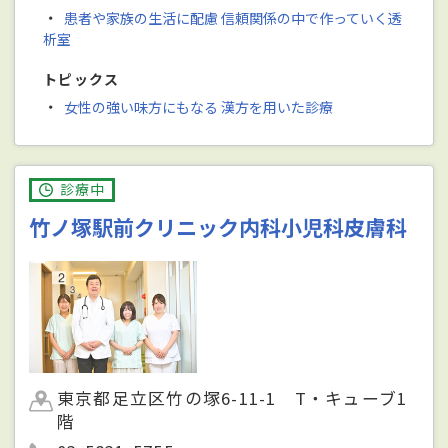
・
患者や家族の生活に配慮 信頼関係の中で作っていく透
析室
トピックス
・
女性の強い味方にもなる 漢方を用いた診療
診療中
竹ノ塚駅前クリニック内科小児科皮膚科
東京都足立区竹の塚6-11-1 T・キューブ1
階