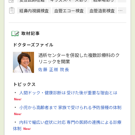
経鼻内視鏡検査
血管エコー検査
血管造影検査
血清学
取材記事
ドクターズファイル
透析センターを併設した複数診療科のク
リニックを開業
佐藤 正樹 院長
トピックス
・
人間ドック・健康診断は 受けた後が重要な理由とは
・
小児から高齢者まで 家族で受けられる予防接種の体制
・
内科で幅広い症状に対応 専門の医師の連携による診療
体制