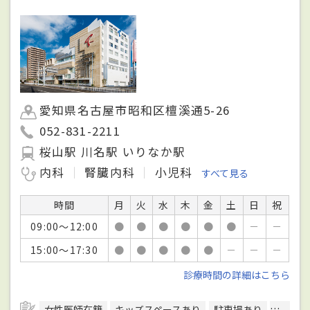
愛知県名古屋市昭和区檀溪通5-26
052-831-2211
桜山駅 川名駅 いりなか駅
内科
腎臓内科
小児科
すべて見る
時間
月
火
水
木
金
土
日
祝
09:00～12:00
●
●
●
●
●
●
－
－
15:00～17:30
●
●
●
●
●
－
－
－
診療時間の詳細はこちら
女性医師在籍
キッズスペースあり
駐車場あり
予約可