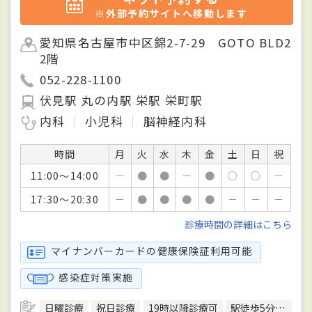
※外部予約サイトへ移動します
愛知県名古屋市中区錦2-7-29 GOTO BLD2
2階
052-228-1100
伏見駅 丸の内駅 栄駅 栄町駅
内科
小児科
脳神経内科
時間
月
火
水
木
金
土
日
祝
11:00～14:00
－
●
●
－
●
○
○
－
17:30～20:30
－
●
●
●
●
－
－
－
診療時間の詳細はこちら
マイナンバーカードの健康保険証利用可能
感染症対策実施
日曜診療
祝日診療
19時以降診療可
駅徒歩5分圏内