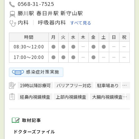
0568-31-7525
勝川駅 春日井駅 新守山駅
内科
呼吸器内科
すべて見る
時間
月
火
水
木
金
土
日
祝
08:30～12:00
●
●
●
－
●
●
－
－
17:00～20:00
●
●
●
－
●
－
－
－
感染症対策実施
19時以降診療可
バリアフリー対応
駐車場あり
予約可
経鼻内視鏡検査
上部内視鏡検査
大腸内視鏡検査
内視
取材記事
ドクターズファイル