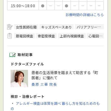
15:00～18:00
●
－
－
●
－
－
－
－
診療時間の詳細はこちら
女性医師在籍
キッズスペースあり
バリアフリー対応
筋電図検査
骨密度検査
上部内視鏡検査
心電図検査
取材記事
ドクターズファイル
患者の生活背景を踏まえて助言する「町
医者」に憧れて
桑原 三華 院長
検診・治療レポート
・
アレルギー検査は体質を調べ 暮らし方を知るためのも
の