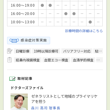
16:00～19:00
●
●
－
－
－
－
－
－
16:00～20:00
－
－
－
●
●
－
－
－
10:00～13:00
－
－
－
－
－
－
●
－
診療時間の詳細はこちら
感染症対策実施
日曜診療
19時以降診療可
バリアフリー対応
駐車場あり
経鼻内視鏡検査
血管エコー検査
血清学的検査
呼吸機
取材記事
ドクターズファイル
ゼネラリストとして地域のプライマリケ
アを担う
森川 高司 理事長