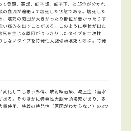
って骨頭、頚部、転子部、転子下、と部位が分かれ
頭の血流が途絶えて壊死した状態である。壊死した
め、壊死の範囲が大きかったり部位が悪かったりす
強い痛みを出すことがある。このように症状が出た
壊死を生じる原因がはっきりしたタイプを二次性
りしないタイプを特発性大腿骨頭壊死と呼ぶ。特発
。
が変化してしまう外傷、放射線治療、減圧症（潜水
がある。そのほかに特発性大腿骨頭壊死があり、多
大量使用、狭義の特発性（原因がわからない）の3つ