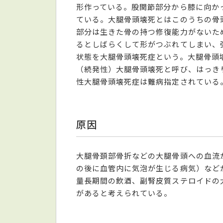
形作っている。股関節部分から膝に向か
ている。大腿骨頭壊死とはこのうちの骨
部分は生きた骨の持つ修復能力がないた
るとしばらくして形がつぶれてしまい、
状態を大腿骨頭壊死症という。大腿骨頭
（続発性）大腿骨頭壊死と呼び、はっき
性大腿骨頭壊死症は難病指定されている
原因
大腿骨頚部骨折などの大腿骨頭への血流
の後に血管内に気泡が生じる病気）など
量長期間の飲酒、副腎皮質ステロイドの
があると考えられている。