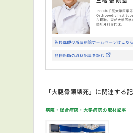
三橋 繁 院長
1992年千葉大学医学部
Orthopedic In
ら現職。東邦大学医学
整形外科専門医。
監修医師の所属病院ホームページはこち
監修医師の取材記事を読む
「大腿骨頭壊死」に関連する記
病院・総合病院・大学病院の取材記事