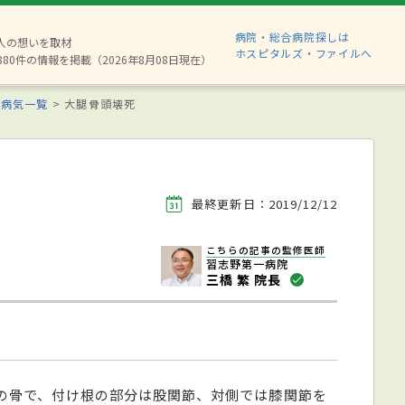
病院・総合病院探しは
2人の想いを取材
ホスピタルズ・ファイルへ
880件の情報を掲載（2026年8月08日現在）
る病気一覧
大腿骨頭壊死
最終更新日：2019/12/12
こちらの記事の監修医師
習志野第一病院
三橋 繁 院長
の骨で、付け根の部分は股関節、対側では膝関節を