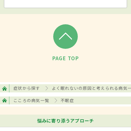
生活習慣を整えても1カ月以上にわたり不眠
状態が続き、日中の眠気、倦怠感や集中力
低下、意欲や食欲の低下、抑うつ、
めまい
など、体や心に不調が現れ、日常生活に支
障をきたす。眠れないことに不安や焦りを
感じ、不眠恐怖が悪化する症状も現れる。
就寝から30～1時間以上寝付けない「入眠障
PAGE TOP
害」、夜中に何度も目が覚める「中途覚
醒」、起床時刻の2時間以上前に目が覚めて
再度眠れない「早朝覚醒」、眠りが浅く熟
症状から探す
よく眠れないの原因と考えられる病気
睡したという感覚が得られない「熟眠障
こころの病気一覧
不眠症
害」の4タイプに分かれる。中でも入眠障害
を訴える人が多く、高齢になるにつれて中
悩みに寄り添うアプローチ
途覚醒・早朝覚醒が増加。複数の症状を併