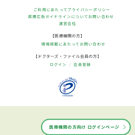
の時間型に適した処方がなされる。睡眠薬
ご利用にあたって
プライバシーポリシー
医療広告ガイドラインについて
お問い合わせ
は服用を始めると手放せなくなるのでは、
運営会社
量が増えるのでは、副作用が心配、という
【医療機関の方】
印象を抱く人も多いが、現在の睡眠薬は副
情報掲載にあたって
お問い合わせ
作用も少なく自然に近い眠りへと導く。通
【ドクターズ・ファイル会員の方】
院患者の約20人に1人が医師の指導の下、安
ログイン
会員登録
全・適切な方法で睡眠薬を服用している。
だが、市販の睡眠薬はアレルギー薬の副作
用である眠気を利用したもので、不眠症治
療の効果は確認されておらず、短期間の使用
限定となっており、長期間用いてはいけな
い。また、睡眠に対する誤った考え方や生
活習慣を修正する認知行動療法や不眠への
医療機関の方向け ログインページ
とらわれを打破する森田療法も有効だ。