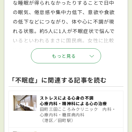
な睡眠が得られなかったりすることで日中
の眠気、倦怠感や集中力低下、意欲や食欲
の低下などにつながり、体や心に不調が現
れる状態。約5人に1人が不眠症状で悩んで
いるといわれるまさに国民病。女性に比較
的多く発症し、加齢とともに生じやすい。
もっと見る
原因は神経質な性格、ストレスや不規則な
生活、薬の副作用や嗜好品の影響など多岐
にわたる。
睡眠時無呼吸症候群
や気管支喘
「不眠症」に関連する記事を読む
息などの体の病気や精神疾患が原因の場合
も。不眠が続くことで不眠恐怖となり、さら
ストレスによる心身の不調
心療内科・精神科による心の治療
に悪化を招く。生活習慣を整えても改善さ
田町三田こころみクリニック 内科・
心療内科・糖尿病内科
れない場合は、精神科や心療内科の医師に
（港区／田町駅）
相談するのが得策。睡眠薬は適切に使用す