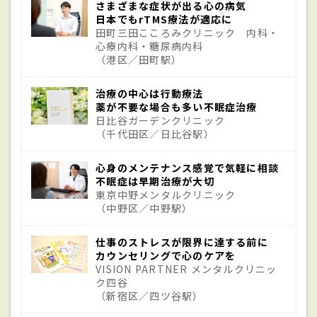
れば安全だという。
さまざまな症状が出る心の病気
日本でもrTMS療法が適応に
田町三田こころみクリニック 内科・
心療内科・糖尿病内科
原因
（港区／田町駅）
原因は多岐にわたる。環境要因として、時
治療の中心は行動療法
薬が不要な場合も多い不眠症治療
差がある場所、寝具や枕が変わる、寝室の
日比谷ガーデンクリニック
（千代田区／日比谷駅）
温度や湿度、騒音、光など。身体的な要因
では、高血圧や心臓病、
糖尿病
、呼吸器疾
心身のメンテナンス感覚で気軽に相談
不眠症は早期治療が大切
患、アレルギー疾患などの病気、年齢、性
東京中野メンタルクリニック
差、頻尿、痛み、ほか。精神的要因とし
（中野区／中野駅）
て、
うつ病
、悩みや緊張から起こるストレ
仕事のストレスが限界に達する前に
スの影響や神経質で睡眠にもこだわりやす
カウンセリングで心のケアを
VISION PARTNER メンタルクリニッ
い性格傾向など。生活習慣の要因では、不
ク四谷
（新宿区／四ツ谷駅）
規則な生活、運動不足、睡眠を妨げる降圧