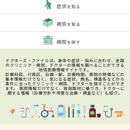
せ持つ人も。
症状
を知る
検査・診断
病気
を知る
問診により、眠れないことに心身の疾患が
病院
を探す
関係しているかどうか調べていく。不眠症
の診断基準には米国精神医学会によるDSM-
ドクターズ・ファイルは、身体の症状・悩みに合わせ、全国
5が用いられる。睡眠そのものを診断する睡
のクリニック・病院、ドクターの情報を調べることができる
地域医療情報サイトです。
眠ポリグラフィー検査では、装置をつけて
診療科目、行政区、沿線・駅、診療時間、医院の特徴などの
基本情報だけでなく、気になる症状、病名、検査名などから
一晩眠り、脳波や呼吸運動、心電図、筋電
条件に合ったクリニック・病院、ドクターを探すことができ
ます。 医院情報だけでなく、独自取材に基づき、ドクターに
図、眼球運動、睡眠の深さやいびき、無呼
関する情報（診療方針や得意な治療・検査など）も紹介。
吸の程度などを探る。生体リズムを測るた
め、肛門に細く柔らかいチューブ状の直腸
体温計を入れて、体温変化を測定する場合
もある。睡眠時間の短さや不眠状態ではな