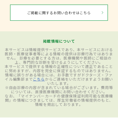
く、「不眠が長期間続き日中の不調により
ご掲載に関するお問い合わせはこちら
生活に支障が出る」ことで不眠症と診断さ
れる。
掲載情報について
治療
本サービスは情報提供サービスであり、本サービスにおける
医師・医療従事者等による情報の提供は診療行為ではありま
生活習慣や環境の改善を行っても効果が出
せん。 診療を必要とする方は、医療機関や医師にご相談の
上、専門的な診断を受けるようにしてください。
ない場合は、睡眠薬による薬物療法を行
本サービスで提供する情報の正確性について適正であること
に努めますが、内容を完全に保証するものではありません。
う。脳の活動を鎮める働きのある薬、睡
情報に誤りがある場合には、お手数ですがドクターズ・ファ
イル編集部まで
こちら
からご連絡をいただけますようお願い
眠・覚醒のリズムを整える作用のある薬、
いたします。
※自由診療の内容が含まれている場合がございます。費用等
脳の過剰な覚醒状態を抑える薬などがあ
については、直接医療機関にお問い合わせください。
なお、「マイナンバーカードの健康保険証利用可能な医療機
る。4タイプの症状にあわせて、例えば入眠
関」の情報につきましては、厚生労働省の情報提供のもと、
情報を掲出しております。
障害には超短時間型や短時間型、早朝覚醒
には中間型や長時間作用型など、4パターン