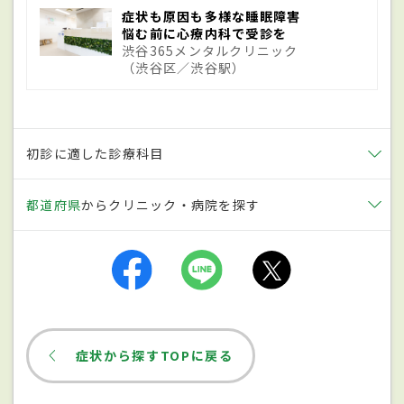
剤・甲状腺製剤・抗がん剤、日中に眠気が
症状も原因も多様な睡眠障害
出る抗ヒスタミン薬など薬の副作用、早朝
悩む前に心療内科で受診を
渋谷365メンタルクリニック
覚醒が増えるアルコール、利尿作用のある
（渋谷区／渋谷駅）
カフェイン、覚醒作用のあるニコチンなど
の嗜好品があげられる。約5人に1人が不眠
症状で悩んでいるといわれている。女性に比
初診に適した診療科目
較的多く発症し、20～30歳代から始まり中
都道府県
からクリニック・病院を探す
年・老年と加齢とともに増加し、60歳以上
では約3人に1人が不眠症状で悩んでいると
いう。
睡眠時無呼吸症候群
や気管支喘息な
どの体の病気や精神疾患が原因の場合も。
症状
症状から探すTOPに戻る