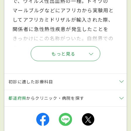
で、ウイルス性出血熱の一種。ドイツの
マールブルグなどにアフリカから実験用と
してアフリカミドリザルが輸入された際、
関係者に急性熱性疾患が発生したことを
きっかけにこの名称がついた。自然界での
宿主、人間への感染経路は不明だが、アフ
もっと見る
リカに生息するコウモリが宿主ではないか
と疑われている。人間から人間への感染は
感染者の血液や体液、分泌物、排泄物など
初診に適した診療科目
の、ウイルス汚染物との濃厚接触が原因と
される。なお、空気感染による拡大はない
都道府県
からクリニック・病院を探す
とされている。熱や皮膚からの出血や吐
血、血便などが特徴で、死亡率は高い。