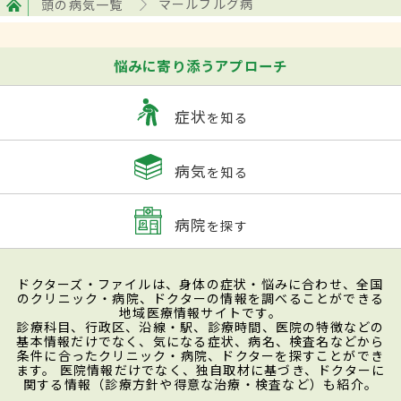
頭の病気一覧
マールブルグ病
ままだ。なおドイツ以外では、1975年のジ
ンバブエ、1980年のケニア、1987年のケニ
悩みに寄り添うアプローチ
ア、1999年のコンゴ民主共和国などでの感
染事例がある。このうち、1980年ケニアで
症状
を知る
の感染例では、感染者であるフランス人技
病気
師が発症2週間前に、大量のコウモリが生息
を知る
する「Elgon洞窟」に入っているところと、
病院
を探す
近くの森で動物にエサをやっているところ
などが目撃されており、この点に感染の糸口
ドクターズ・ファイルは、身体の症状・悩みに合わせ、全国
があるのではないかという意見も出たが、
のクリニック・病院、ドクターの情報を調べることができる
地域医療情報サイトです。
証明することはできなかった。
診療科目、行政区、沿線・駅、診療時間、医院の特徴などの
基本情報だけでなく、気になる症状、病名、検査名などから
条件に合ったクリニック・病院、ドクターを探すことができ
ます。 医院情報だけでなく、独自取材に基づき、ドクターに
症状
関する情報（診療方針や得意な治療・検査など）も紹介。