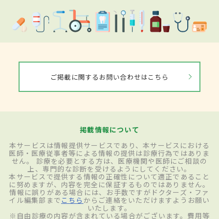
潜伏期間は3～10日で、突発的に高熱、
頭
痛
、だるさ、筋肉痛が生じる。発症から5～
7日頃には吐血や下血、紫斑（皮下出血する
ことで生まれる紫の斑点）などの出血症状
が見られるようになる。その後、吐き気、
ご掲載に関するお問い合わせはこちら
嘔吐、胸の痛み、腹痛、のどの痛み、下痢
などが現れる。経過とともに症状は悪化
し、黄疸、膵炎、重度の体重減少、
ショッ
掲載情報について
ク
症状、肝機能障害、出血、多臓器不全な
本サービスは情報提供サービスであり、本サービスにおける
医師・医療従事者等による情報の提供は診療行為ではありま
どの症状を呈する。さらに、症状は精神面
せん。 診療を必要とする方は、医療機関や医師にご相談の
上、専門的な診断を受けるようにしてください。
にも現れる。頭がぼんやりするなどの意識
本サービスで提供する情報の正確性について適正であること
に努めますが、内容を完全に保証するものではありません。
障害や、行動のつじつまが合わない錯乱状
情報に誤りがある場合には、お手数ですがドクターズ・ファ
イル編集部まで
こちら
からご連絡をいただけますようお願い
態になるといったケースも認められること
いたします。
※自由診療の内容が含まれている場合がございます。費用等
がある。出血や血圧低下により、発症から1