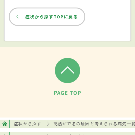
原因
症状から探すTOPに戻る
マールブルグウイルスの感染による。1967
年にドイツのマールブルグなどで起こっ
た、アフリカから輸入したアフリカミドリ
ザルの解剖に関わった人間への感染事例か
らこの感染症の歴史が始まるが、発生にサ
ルが関与したのはこの事例のみで、それ以
降のアフリカでの発生ではサルとの接触で
感染したと結論づけられるような事例は見
PAGE TOP
つかっていない。アフリカに住むコウモリ
が疑わしいとする論もあるが、現在のとこ
ろ
エボラ出血熱
と同様に、自然界の宿主は
症状から探す
高熱がでるの原因と考えられる病気一
不明で、どのような経路で宿主から最初の
人間に病原体が伝播したかについても謎の