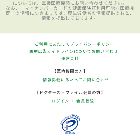
については、直接医療機関にお問い合わせください。
なお、「マイナンバーカードの健康保険証利用可能な医療機
週間前後で死亡する例もある。致死率は23
関」の情報につきましては、厚生労働省の情報提供のもと、
情報を掲出しております。
～25％で、回復した例でも長期間にわた
り、肝炎や精巣炎、
ぶどう膜炎
、横断性脊
髄炎などの疾患が認められることもある。
ご利用にあたって
プライバシーポリシー
医療広告ガイドラインについて
お問い合わせ
運営会社
検査・診断
【医療機関の方】
第一種感染症指定医療機関にて検査・診断
情報掲載にあたって
お問い合わせ
をうけることが望ましい。血液検査によっ
【ドクターズ・ファイル会員の方】
て、血液からウイルスを検出する。そのほ
ログイン
会員登録
か、血液中にウイルスの遺伝子が存在する
か、抗原があるかなどを調べる方法もあ
る。血液以外の検体には、咽頭ぬぐい液、
胸水、体液、その他の組織がある。なお、