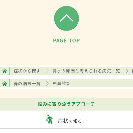
によく認められる症状として、頬や両眼の
間の痛み、
頭痛
などが挙げられる。「嗅裂
部」と呼ばれる匂いを感じる部分の粘膜
が、腫れたり炎症を起こしたりすると嗅覚
PAGE TOP
障害が起こるケースも。
検査・診断
症状から探す
鼻水の原因と考えられる病気一覧
基本は視診と画像診断を行う。電子ファイ
鼻の病気一覧
副鼻腔炎
バースコープなどを使って鼻腔内を観察し、
鼻腔形態やポリープの有無などを確認。そ
悩みに寄り添うアプローチ
れだけでは鼻腔内に異常所見が見られない
場合は、画像診断が必要になることも。
症状
を知る
エックス線やCTスキャンなどを用いた画像