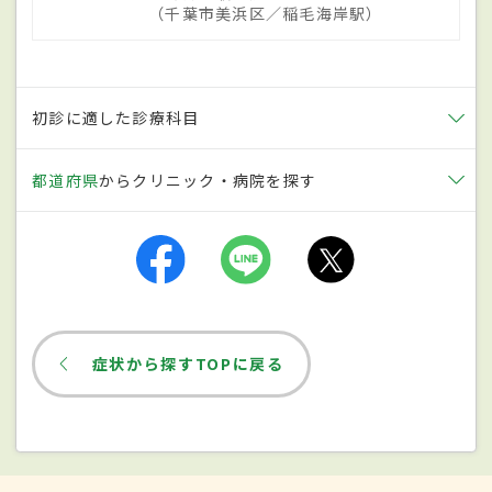
いった骨構造の異常が副鼻腔炎を悪化させ
（千葉市美浜区／稲毛海岸駅）
る原因となり得る。
初診に適した診療科目
症状
都道府県
からクリニック・病院を探す
急性副鼻腔炎の場合は膿が混ざった青っぽ
い鼻汁がよく見られ、慢性期には白っぽい
鼻水が多く見られるようになる。鼻汁が出
ることに加え、鼻汁が喉の方に流れること
で、
気管支炎
や咽頭炎を発症することも。
鼻腔や副鼻腔の粘膜が腫れて空気の通り道
症状から探すTOPに戻る
が狭くなると鼻づまりが起こり、それに
よって集中力の低下や、
睡眠障害
を引き起こ
す可能性もある。その他にも急性副鼻腔炎