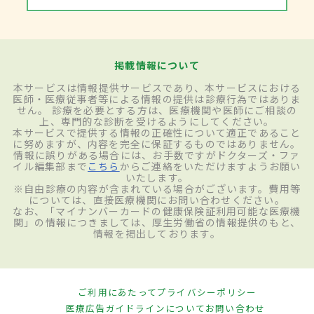
れる治療法も採用される。ネブライザー療
法は細かい粒子状にした抗生物質などの薬
を、超音波によって細かい霧状にして放出
掲載情報について
し、その蒸気を鼻から吸いこむことでより
本サービスは情報提供サービスであり、本サービスにおける
副鼻腔まで届きやすくするという方法だ。
医師・医療従事者等による情報の提供は診療行為ではありま
せん。 診療を必要とする方は、医療機関や医師にご相談の
慢性副鼻腔炎
の場合は、マクロライドと呼
上、専門的な診断を受けるようにしてください。
本サービスで提供する情報の正確性について適正であること
ばれる抗生物質を2～3ヵ月程度、少量投与
に努めますが、内容を完全に保証するものではありません。
情報に誤りがある場合には、お手数ですがドクターズ・ファ
する治療法も有効。軽症の副鼻腔炎であれ
イル編集部まで
こちら
からご連絡をいただけますようお願い
いたします。
ばこれらの治療法で完治する場合も少なく
※自由診療の内容が含まれている場合がございます。費用等
については、直接医療機関にお問い合わせください。
ないが、改善が見られない場合は手術療法
なお、「マイナンバーカードの健康保険証利用可能な医療機
関」の情報につきましては、厚生労働省の情報提供のもと、
を行うこともある。最近は痛みや出血の少
情報を掲出しております。
ない内視鏡手術が主流となっている。内視
鏡手術は術後の回復が早く、さらに術直後
ご利用にあたって
プライバシーポリシー
の顔の腫れや頬のしびれなどのリスクを軽
医療広告ガイドラインについて
お問い合わせ