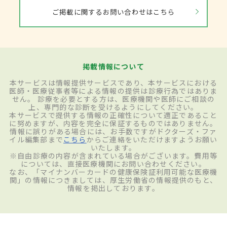
送って湿度変化で発汗量を測る換気カプセ
ご掲載に関するお問い合わせはこちら
ル型発汗計などの方法があります。これらで
重症度を判定し、それに応じた治療を行い
ます。
掲載情報について
本サービスは情報提供サービスであり、本サービスにおける
治療
医師・医療従事者等による情報の提供は診療行為ではありま
せん。 診療を必要とする方は、医療機関や医師にご相談の
上、専門的な診断を受けるようにしてください。
何らかの基礎疾患が原因で多汗症状が出て
本サービスで提供する情報の正確性について適正であること
に努めますが、内容を完全に保証するものではありません。
いる場合は、基礎疾患の治療が優先されま
情報に誤りがある場合には、お手数ですがドクターズ・ファ
イル編集部まで
こちら
からご連絡をいただけますようお願い
す。原発性多汗症に対しては治療ガイドライ
いたします。
※自由診療の内容が含まれている場合がございます。費用等
ンが定められ、手のひら、足の裏の原発性
については、直接医療機関にお問い合わせください。
なお、「マイナンバーカードの健康保険証利用可能な医療機
多汗症には、まず、塩化アルミニウムとい
関」の情報につきましては、厚生労働省の情報提供のもと、
情報を掲出しております。
う外用薬の塗布か、水道水の入った容器に
手足をつけ、微弱な電流を流すイオント