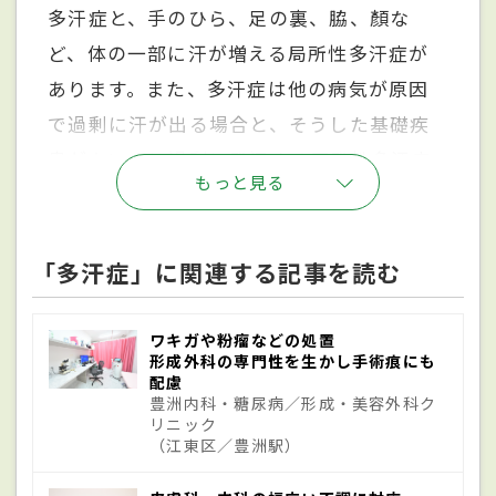
多汗症と、手のひら、足の裏、脇、顏な
ど、体の一部に汗が増える局所性多汗症が
あります。また、多汗症は他の病気が原因
で過剰に汗が出る場合と、そうした基礎疾
患がないのに過剰に発汗する原発性多汗症
もっと見る
に分けられます。厚生労働省の研究班の
2011年度調査によると、手のひらや足の裏
に過剰な汗をかく原発性掌蹠多汗症の有病
「多汗症」に関連する記事を読む
率は人口の5.3％、脇に過剰な汗をかく原発
性腋窩多汗症は5.7％と非常に多いことがわ
ワキガや粉瘤などの処置
形成外科の専門性を生かし手術痕にも
かっています。しかし、これらの患者中で、
配慮
豊洲内科・糖尿病／形成・美容外科ク
医療機関での治療を行っているのは１割程
リニック
度と推定されます。
（江東区／豊洲駅）