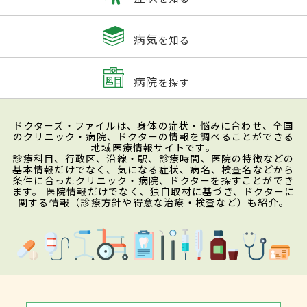
検査・診断
病気
を知る
主に問診で自覚症状を判定し、発汗の程度
や汗の量を測定し、他の基礎疾患の合併が
病院
を探す
なければ原発性多汗症と診断されます。自
覚症状は、①まったく気づかない、邪魔に
ドクターズ・ファイルは、身体の症状・悩みに合わせ、全国
ならない、②我慢できる、たまに邪魔にな
のクリニック・病院、ドクターの情報を調べることができる
地域医療情報サイトです。
る、③どうにか耐えられる、しばしば邪魔
診療科目、行政区、沿線・駅、診療時間、医院の特徴などの
基本情報だけでなく、気になる症状、病名、検査名などから
になる、④耐えがたい、いつも邪魔にな
条件に合ったクリニック・病院、ドクターを探すことができ
ます。 医院情報だけでなく、独自取材に基づき、ドクターに
る、の４段階に分類し、③と④に該当する
関する情報（診療方針や得意な治療・検査など）も紹介。
と多汗症と判定されます。発汗測定は、汗
の成分に反応するヨードとでんぷんを発汗
部位に塗って変化を見るヨード・でんぷん
法、手のひらに置いたカプセルに空気を