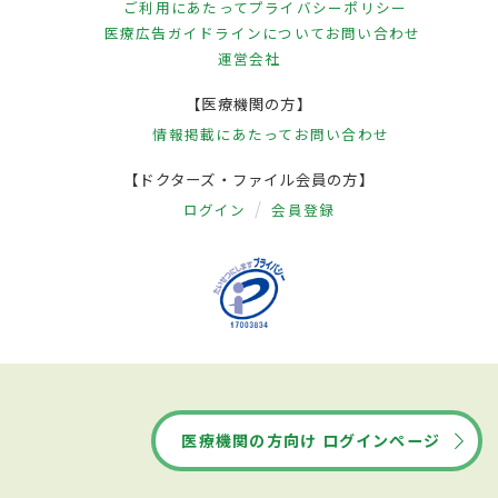
フォレーシスという治療のどちらかを行い
ご利用にあたって
プライバシーポリシー
医療広告ガイドラインについて
お問い合わせ
ます。それで効果が見られない場合は、ボツ
運営会社
リヌス毒素局所注射療法があり、重症の手
【医療機関の方】
のひらの多汗症で患者から強い希望がある
情報掲載にあたって
お問い合わせ
場合に限り、内視鏡で胸部の交感神経を遮
【ドクターズ・ファイル会員の方】
断する手術療法を選択することもありま
ログイン
会員登録
す。脇の原発性多汗症に対しては、まず、塩
化アルミニウム外用薬による治療を行い、
効果が見られない重症例に対してはボツリ
ヌス毒素注射療法が選択されます。この場
合のボツリヌス毒素注射療法は2012年に保
険適応が認められました。この他に多汗症
全般に対し、皮膚に炎症を伴う場合は抗炎
医療機関の方向け ログインページ
症薬を、精神症状を伴う場合は抗精神薬を