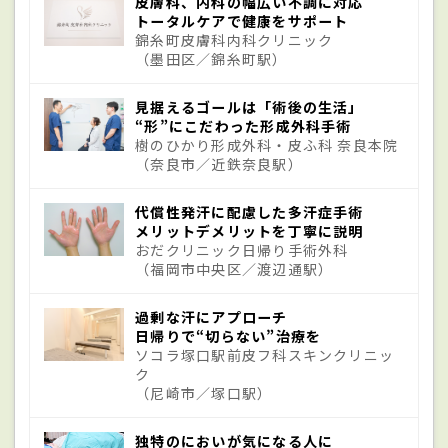
皮膚科、内科の幅広い不調に対応
原因
トータルケアで健康をサポート
錦糸町皮膚科内科クリニック
（墨田区／錦糸町駅）
他の病気を原因とした多汗症(二次性多汗症)
は、感染症、内分泌代謝異常、神経疾患な
見据えるゴールは「術後の生活」
“形”にこだわった形成外科手術
どの全身性の病気、外傷や腫瘍などによる
樹のひかり形成外科・皮ふ科 奈良本院
（奈良市／近鉄奈良駅）
局所的な神経障害などの1症状として出現し
ます。原発性多汗症の原因ははっきりと解
代償性発汗に配慮した多汗症手術
メリットデメリットを丁寧に説明
明されたわけではありませんが、脳内の何
おだクリニック日帰り手術外科
らかの異常により、発汗を促す交感神経が
（福岡市中央区／渡辺通駅）
人よりも興奮しやすくなっているのではな
過剰な汗にアプローチ
いかと考えられています。これまでの海外お
日帰りで“切らない”治療を
ソコラ塚口駅前皮フ科スキンクリニッ
よび日本の研究報告では、同じ家族内に同
ク
（尼崎市／塚口駅）
じような症状の人がいるケース（家族内発
症）が多数報告されているため、遺伝性疾
独特のにおいが気になる人に