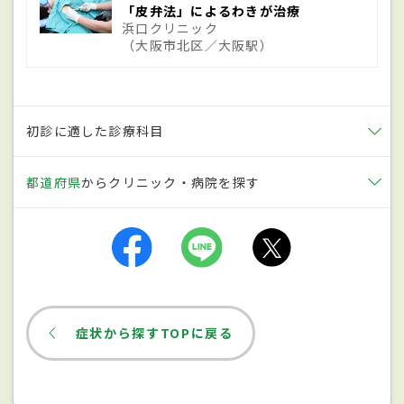
患である可能性が指摘され、原因遺伝子を
「皮弁法」によるわきが治療
浜口クリニック
探る研究が行われているところです。しか
（大阪市北区／大阪駅）
し、家族内発症の確率も調査によって異な
り、遺伝がどの程度影響するのかといった
詳しいことはわかっていません。脇の臭い
初診に適した診療科目
（わきが）は、汗腺の１つであるアポクリ
都道府県
からクリニック・病院を探す
ン腺から出た汗の脂肪酸が細菌によって分
解されて発生しますが、臭いの強い人はア
ポクリン腺が大きく、分泌量が多い傾向が
あります。
症状
症状から探すTOPに戻る
症状は、日常生活に支障を来すほどの過剰