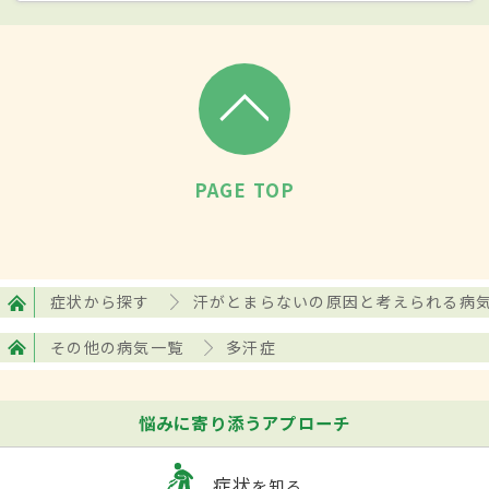
な発汗です。症状の重い例では、したたり
落ちるほどの発汗が見られます。足や脇の
不快な臭い、汗による指先の冷え、手足に
水疱(水ぶくれ)ができる、表皮がめくれるな
どの皮膚症状を引き起こすこともありま
す。また、多汗の症状により、患者はさまざ
PAGE TOP
まな精神的苦痛を受けます。仕事や勉強へ
の悪影響、対人関係への支障などを来し、
QOLが著しく悪化します。精神的な苦痛が
症状から探す
汗がとまらないの原因と考えられる病
大きい場合は、
うつ病
などの精神疾患を合
その他の病気一覧
多汗症
併することもあります。多汗の症状は、幼
児期から思春期にかけて発症し、10~30歳代
悩みに寄り添うアプローチ
に多く見られる病気です。
症状
を知る