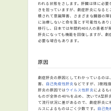
われる状態をさします。肝臓は体に必要
きを担っていますが、劇症肝炎になると
積されて意識障害、さまざまな臓器の障
に治療しないと命を落とす可能性もあり
移行し、日本では年間約400人の患者
肝炎になっても機能を回復しますが、劇
必要な場合もあります。
原因
劇症肝炎の原因としてわかっているのは
害、
自己免疫性肝炎
などですが、3割程
肝炎の原因では
ウイルス性肝炎
によるも
ものが全体の40％を占め、次いでA型肝
て流行状況に差があるので、劇症肝炎に
ルスによるものはごく少数です。
自己免