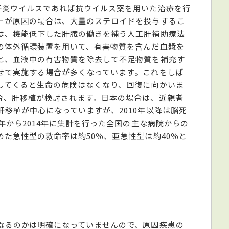
肝炎ウイルスであれば抗ウイルス薬を用いた治療を行
ーが原因の場合は、大量のステロイドを投与するこ
は、機能低下した肝臓の働きを補う人工肝補助療法
の体外循環装置を用いて、有害物質を含んだ血漿を
と、血液中の有害物質を除去して不足物質を補充す
せて実施する場合が多くなっています。これをしば
してくると生命の危険はなくなり、回復に向かいま
合、肝移植が検討されます。日本の場合は、近親者
移植が中心になっていますが、2010年以降は脳死
0年から2014年に集計を行った全国の主な病院からの
た急性型の救命率は約50％、亜急性型は約40％と
なるのかは明確になっていませんので、原因疾患の