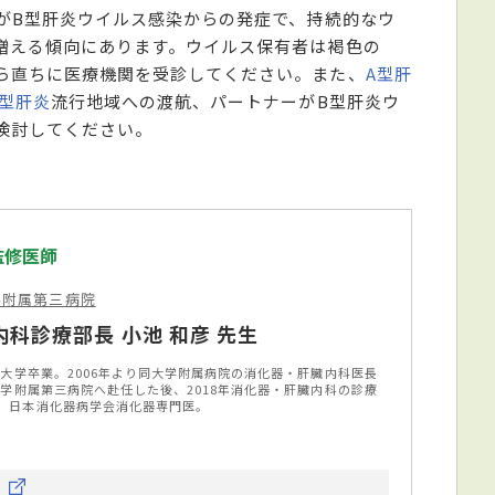
度がB型肝炎ウイルス感染からの発症で、持続的なウ
増える傾向にあります。ウイルス保有者は褐色の
ら直ちに医療機関を受診してください。また、
A型肝
A型肝炎
流行地域への渡航、パートナーがB型肝炎ウ
検討してください。
監修医師
学附属第三病院
科診療部長 小池 和彦 先生
科大学卒業。2006年より同大学附属病院の消化器・肝臓内科医長
大学附属第三病院へ赴任した後、2018年消化器・肝臓内科の診療
。日本消化器病学会消化器専門医。
ら