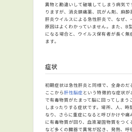
異物と勘違いして破壊してしまう病気で
りますが、消炎鎮痛薬、抗がん剤、麻酔
肝炎ウイルスによる急性肝炎で、なぜ、
原因はよくわかっていません。また、B
になる場合と、ウイルス保有者が長く無
ます。
症状
初期症状は急性肝炎と同様で、全身のだ
ここから
肝性脳症
という特徴的な症状が
で有毒物質がたまって脳に回ってしまう
しまったりする症状です。場所、人、時
なり、さらに重症になると呼びかけや痛
に有毒物質が回り、血液凝固物質をつく
など多くの臓器で異常が起き、発熱、呼