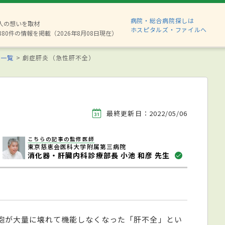
病院・総合病院探しは
2人の想いを取材
ホスピタルズ・ファイルへ
880件の情報を掲載（2026年8月08日現在）
気一覧
劇症肝炎（急性肝不全）
最終更新日：2022/05/06
こちらの記事の監修医師
東京慈恵会医科大学附属第三病院
消化器・肝臓内科診療部長 小池 和彦 先生
胞が大量に壊れて機能しなくなった「肝不全」とい