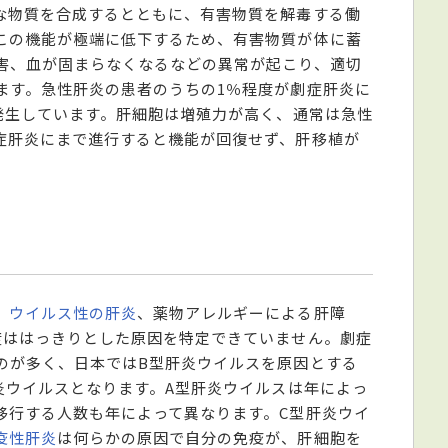
な物質を合成するとともに、有害物質を解毒する働
この機能が極端に低下するため、有害物質が体に蓄
害、血が固まらなくなるなどの異常が起こり、適切
ます。急性肝炎の患者のうちの1％程度が劇症肝炎に
が発生しています。肝細胞は増殖力が高く、通常は急性
症肝炎にまで進行すると機能が回復せず、肝移植が
、
ウイルス性の肝炎
、薬物アレルギーによる肝障
度ははっきりとした原因を特定できていません。劇症
のが多く、日本ではB型肝炎ウイルスを原因とする
炎ウイルスとなります。A型肝炎ウイルスは年によっ
移行する人数も年によって異なります。C型肝炎ウイ
疫性肝炎
は何らかの原因で自分の免疫が、肝細胞を