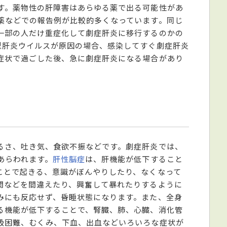
す。薬物性の肝障害はあらゆる薬で出る可能性があ
薬などでの報告例が比較的多くなっています。同じ
一部の人だけ重症化して劇症肝炎に移行するのかの
型肝炎ウイルスが原因の場合、感染してすぐ劇症肝炎
症状で過ごした後、急に劇症肝炎になる場合があり
るさ、吐き気、食欲不振などです。劇症肝炎では、
あらわれます。
肝性脳症
は、肝機能が低下すること
ことで起きる、意識がぼんやりしたり、なくなって
間などを間違えたり、興奮して暴れたりするように
みにも反応せず、昏睡状態になります。また、全身
る機能が低下することで、腎臓、肺、心臓、消化管
吸困難、むくみ、下血、出血などいろいろな症状が