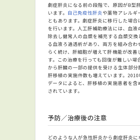
劇症肝炎になる前の段階で、原因がB型
います。
自己免疫性肝炎
や薬物アレルギ
ともあります。劇症肝炎に移行した場合
を行います。人工肝補助療法には、血液
除去し健常人の血漿を補充する血漿交換
る血液ろ過透析があり、両方を組み合わ
らく続け、肝細胞が増えて肝機能が改善
す。この治療を行っても回復が難しい場
から肝臓の一部の提供を受ける生体部分肝
肝移植の実施件数も増えています。201
データによると、肝移植の実施患者を含め
されています。
予防／治療後の注意
どのような人が急性肝炎から劇症肝炎に