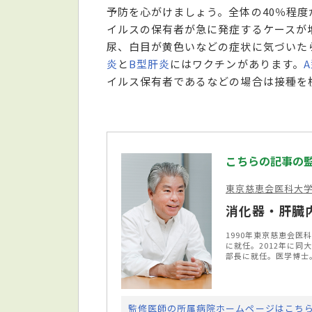
予防を心がけましょう。全体の40％程
イルスの保有者が急に発症するケースが
尿、白目が黄色いなどの症状に気づいた
炎
と
B型肝炎
にはワクチンがあります。
イルス保有者であるなどの場合は接種を
こちらの記事の
東京慈恵会医科大
消化器・肝臓内
1990年東京慈恵会医
に就任。2012年に同
部長に就任。医学博士
監修医師の所属病院ホームページはこち