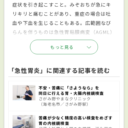
症状を引き起こすこと。みぞおちが急にキ
リキリと痛むことがあり、重症の場合は吐
血や下血を生じることもある。広範囲なび
らんを伴うものは急性胃粘膜病変（AGML）
と呼ばれている。食べ過ぎや飲み過ぎ、ス
もっと見る
トレスといった生活習慣やアレルギー、ピ
ロリ菌の急性感染、薬の副作用などが関係
していることが多く、ほとんどの場合はそ
「急性胃炎」に関連する記事を読む
れらの原因を取り除き、安静にしていれば
数日で自然に治る。もっとも症状が重い場
不安・苦痛に「さようなら」を
同日に行える胃・大腸内視鏡検査
合には点滴、経口薬など薬剤治療を行うこ
さがみ野やまなクリニック
（海老名市／さがみ野駅）
ともある。
苦痛が少なく精度の高い検査をめざす
胃の内視鏡検査
原因