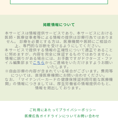
アルコールや薬の摂取を控えたり、ストレ
ス解消のための休息を取ったりと、再発を
防ぐため根本から改善することが重要とな
掲載情報について
る。ピロリ菌感染が確認された場合は除去
本サービスは情報提供サービスであり、本サービスにおける
療法を実施する。嘔吐などの症状が重い場
医師・医療従事者等による情報の提供は診療行為ではありま
せん。 診療を必要とする方は、医療機関や医師にご相談の
合は食事を取らせず、点滴による栄養補給
上、専門的な診断を受けるようにしてください。
本サービスで提供する情報の正確性について適正であること
や胃粘膜を修復する薬の投与を行うことも
に努めますが、内容を完全に保証するものではありません。
情報に誤りがある場合には、お手数ですがドクターズ・ファ
ある。胃酸を抑える薬（プロトンポンプ阻
イル編集部まで
こちら
からご連絡をいただけますようお願い
いたします。
害薬、H2阻害薬）を用いた保存的療法を行
※自由診療の内容が含まれている場合がございます。費用等
については、直接医療機関にお問い合わせください。
うことが一般的。胃痛は他の重篤な病気が
なお、「マイナンバーカードの健康保険証利用可能な医療機
関」の情報につきましては、厚生労働省の情報提供のもと、
原因である可能性もあるため、痛みが持続
情報を掲出しております。
する場合は早めに医療機関を受診すること
が重要だ。
ご利用にあたって
プライバシーポリシー
医療広告ガイドラインについて
お問い合わせ