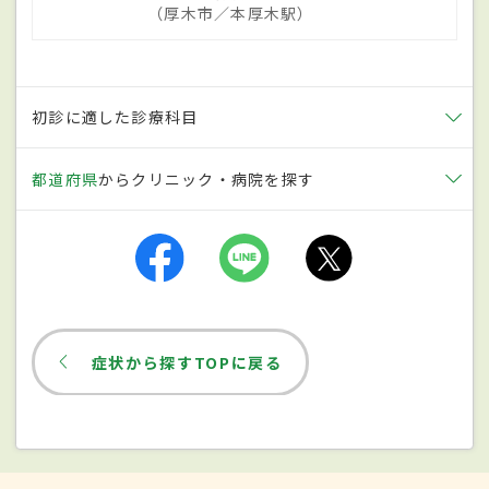
を服用したことによる副作用が原因になる
（厚木市／本厚木駅）
ことも。アニサキス症（魚介類の中に住む
アニサキスという寄生虫が胃や腸の壁に留
まることで、突発的に腹痛を起こした状
初診に適した診療科目
態）による発症も考えられる。
都道府県
からクリニック・病院を探す
症状
大きな特徴は、慢性の胃炎とは異なり急激
に発症すること。主な症状は胃の不快感、
膨満感、みぞおち（上腹部）のあたりのキ
症状から探すTOPに戻る
リキリとした痛み、吐き気、嘔吐など消化
器の症状。軽い症状が1、2日間で治まる場
合もあれば、嘔吐などを伴い長期間続くこ