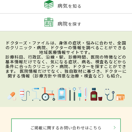
無、出血の有無・場所を調べる検査を行っ
病気
を知る
たり、血液検査、超音波検査などを実施し
たりして詳しく診断する。場合によってはピ
病院
を探す
ロリ菌の有無を調べる検査を行うこともあ
る。
ドクターズ・ファイルは、身体の症状・悩みに合わせ、全国
のクリニック・病院、ドクターの情報を調べることができる
地域医療情報サイトです。
診療科目、行政区、沿線・駅、診療時間、医院の特徴などの
治療
基本情報だけでなく、気になる症状、病名、検査名などから
条件に合ったクリニック・病院、ドクターを探すことができ
ます。 医院情報だけでなく、独自取材に基づき、ドクターに
関する情報（診療方針や得意な治療・検査など）も紹介。
食事を休んだり、消化のいい食事に切り替
えたりして胃の安静を保てば、多くの場合
は自然と治癒へ向かい、比較的早期に回復
する。しばらくは香辛料などの刺激物を避
け、胃に負担をかけないよう生活のリズム
を整える必要がある。発症の原因となった
ご掲載に関するお問い合わせはこちら