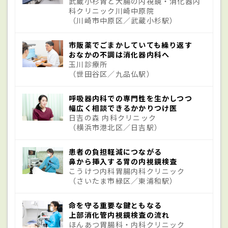
武蔵小杉胃と大腸の内視鏡・消化器内
科クリニック川崎中原院
（川崎市中原区／武蔵小杉駅）
原因はさまざまだが生活習慣が関係してい
ることも多く、アルコールやコーヒーの飲
市販薬でごまかしていても繰り返す
み過ぎ、タバコの吸い過ぎ、不規則な生活
おなかの不調は消化器内科へ
玉川診療所
などによる胃への刺激がその一つ。日常生
（世田谷区／九品仏駅）
活で受ける心理的なストレスや、手術・外
呼吸器内科での専門性を生かしつつ
傷など体に受けるストレスがきっかけと
幅広く相談できるかかりつけ医
日吉の森 内科クリニック
なって胃の粘膜が荒れ、発症する場合もあ
（横浜市港北区／日吉駅）
る。ピロリ菌への感染、寄生虫、青魚など
患者の負担軽減につながる
のアレルギーがきっかけで炎症を起こし、
鼻から挿入する胃の内視鏡検査
症状が現れることも多い。他には
こうけつ内科胃腸内科クリニック
（さいたま市緑区／東浦和駅）
NSAIDs（非ステロイド性抗炎症薬。抗炎症
作用、鎮痛作用、解熱作用を有する薬剤の
命を守る重要な鍵ともなる
上部消化管内視鏡検査の流れ
総称）、ステロイド薬、抗菌薬といった薬
ほんあつ胃腸科・内科クリニック