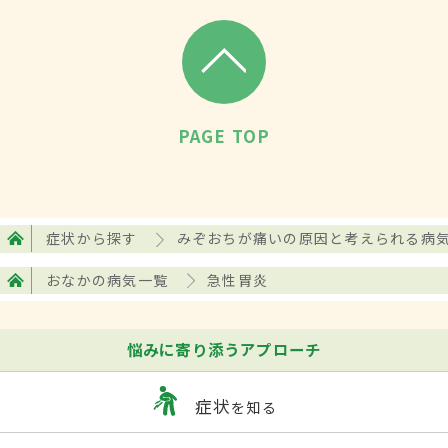
ともある。アニサキスが原因の場合は食後
数時間で発症し始める。胃粘膜の炎症がひ
どい場合には吐血、下血（消化管内に出た
血液が肛門から出ること）もあり得る
PAGE TOP
検査・診断
内科、消化器内科、胃腸内科などを受診。
症状から探す
みぞおちが痛いの原因と考えられる病
腹痛を生じる別の疾患（虫垂炎、
胃潰瘍
、
おなかの病気一覧
急性胃炎
急性膵炎
、急性胆のう炎など）と判別する
ため、発症前後の状況や痛みが発生してい
悩みに寄り添うアプローチ
る部分を問診・触診を通じて確認してい
く。また必要に応じて上部消化管内視鏡
症状
を知る
（胃カメラ）を用いた胃粘膜のただれの有