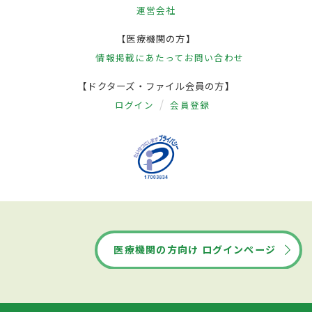
予防
運営会社
【医療機関の方】
薬剤の過剰な服用のほか、ストレスが原因
情報掲載にあたって
お問い合わせ
となることも多いため、日ごろからストレ
【ドクターズ・ファイル会員の方】
スをためず、規則正しい生活を心がけるこ
ログイン
会員登録
と。また、コーヒーやアルコールの飲み過
ぎ、香辛料の大量摂取などといった習慣も
原因となることから、これらの摂取も控え
めにし、食生活を整えることも大切だ。自
己判断せず症状があれば早期に医療機関を
受診すること。医師らに相談し、症状に
合った胃の薬を服用することも予防につな
医療機関の方向け ログインページ
がる。