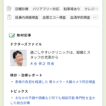
日曜診療
バリアフリー対応
駐車場あり
クレジットカード対応
経鼻内視鏡検査
血管エコー検査
血清学的検査
呼吸機
取材記事
ドクターズファイル
過ごしやすいクリニックは、設備とス
タッフの充実から
木全 崇之 院長
検診・治療レポート
・
患者の負担を軽減した 胃カメラ・大腸カメラ同日検査
トピックス
・
おなかの不調や頭痛など何でも相談可能 専門性を生か
した総合診療