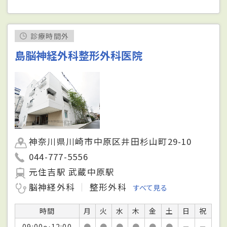
診療時間外
島脳神経外科整形外科医院
神奈川県川崎市中原区井田杉山町29-10
044-777-5556
元住吉駅 武蔵中原駅
脳神経外科
整形外科
すべて見る
時間
月
火
水
木
金
土
日
祝
09:00～12:00
●
●
●
●
●
●
－
－