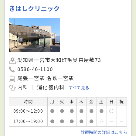
きはしクリニック
愛知県一宮市大和町毛受東屋敷73
0586-46-1100
尾張一宮駅 名鉄一宮駅
内科
消化器内科
すべて見る
時間
月
火
水
木
金
土
日
祝
09:00～12:00
●
●
●
●
●
●
○
－
17:00～19:00
●
●
●
●
●
△
－
－
診療時間の詳細はこちら