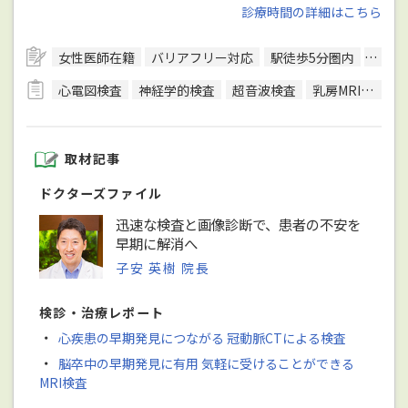
診療時間の詳細はこちら
女性医師在籍
バリアフリー対応
駅徒歩5分圏内
日本
心電図検査
神経学的検査
超音波検査
乳房MRI検査
取材記事
ドクターズファイル
迅速な検査と画像診断で、患者の不安を
早期に解消へ
子安 英樹 院長
検診・治療レポート
・
心疾患の早期発見につながる 冠動脈CTによる検査
・
脳卒中の早期発見に有用 気軽に受けることができる
MRI検査