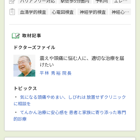
バリアフリー対応
駅徒歩5分圏内
予約可
エレベーターあり
血清学的検査
心電図検査
神経学的検査
神経心理検査（認知症検査）
取材記事
ドクターズファイル
震えや頭痛に悩む人に、適切な治療を届
けたい
平林 秀裕 院長
トピックス
・
気になる頭痛やめまい、しびれは 放置せずクリニック
に相談を
・
てんかん治療に安心感を 患者と家族に寄り添った専門
的診療