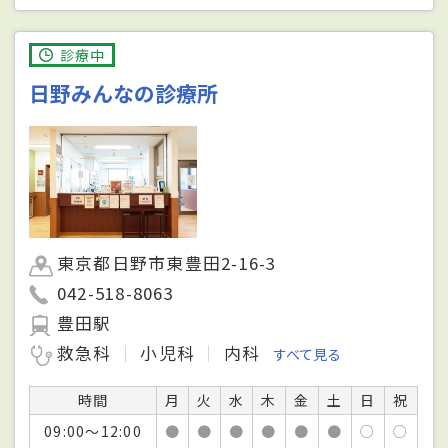
診療中
日野みんなの診療所
東京都日野市東豊田2-16-3
042-518-8063
豊田駅
救急科
小児科
内科
すべて見る
時間
月
火
水
木
金
土
日
祝
09:00～12:00
●
●
●
●
●
●
○
○