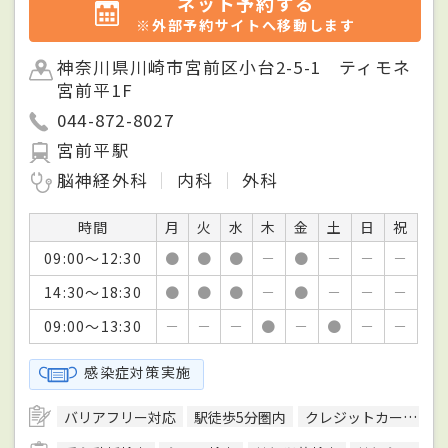
ネット予約する
※外部予約サイトへ移動します
神奈川県川崎市宮前区小台2-5-1 ティモネ
宮前平1F
044-872-8027
宮前平駅
脳神経外科
内科
外科
時間
月
火
水
木
金
土
日
祝
09:00～12:30
●
●
●
－
●
－
－
－
14:30～18:30
●
●
●
－
●
－
－
－
09:00～13:30
－
－
－
●
－
●
－
－
感染症対策実施
バリアフリー対応
駅徒歩5分圏内
クレジットカード対応