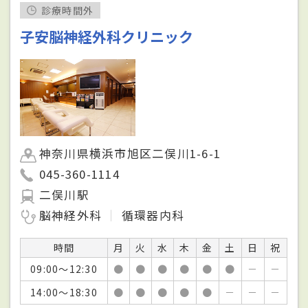
診療時間外
子安脳神経外科クリニック
神奈川県横浜市旭区二俣川1-6-1
045-360-1114
二俣川駅
脳神経外科
循環器内科
時間
月
火
水
木
金
土
日
祝
09:00～12:30
●
●
●
●
●
●
－
－
14:00～18:30
●
●
●
●
●
－
－
－