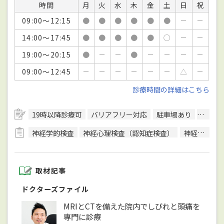
時間
月
火
水
木
金
土
日
祝
09:00～12:15
●
●
●
●
●
●
－
－
14:00～17:45
●
●
●
●
●
○
－
－
19:00～20:15
●
－
－
●
－
－
－
－
09:00～12:45
－
－
－
－
－
－
△
－
診療時間の詳細はこちら
19時以降診療可
バリアフリー対応
駐車場あり
予約可
神経学的検査
神経心理検査（認知症検査）
神経伝達検査
取材記事
ドクターズファイル
MRIとCTを備えた院内でしびれと頭痛を
専門に診療