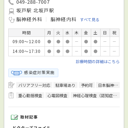
049-288-7007
坂戸駅 北坂戸駅
脳神経外科
脳神経内科
すべて見る
時間
月
火
水
木
金
土
日
祝
09:00～12:00
●
●
●
－
●
●
－
－
14:00～17:30
●
●
●
－
●
●
－
－
診療時間の詳細はこちら
感染症対策実施
バリアフリー対応
駐車場あり
予約可
日本脳神経外科学会脳神経外科専門医
重心動揺検査
心電図検査
神経心理検査（認知症検査）
取材記事
ドクターズファイル