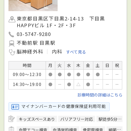
東京都目黒区下目黒2-14-13 下目黒
HAPPYビル 1F・2F・3F
03-5747-9280
不動前駅 目黒駅
脳神経外科
内科
すべて見る
時間
月
火
水
木
金
土
日
祝
09:00～12:30
●
●
●
●
●
●
－
－
14:30～19:00
●
－
●
△
●
－
－
－
診療時間の詳細はこちら
マイナンバーカードの健康保険証利用可能
キッズスペースあり
バリアフリー対応
駅徒歩5分圏内
血管エコー検査
血清学的検査
骨密度検査
細菌検査