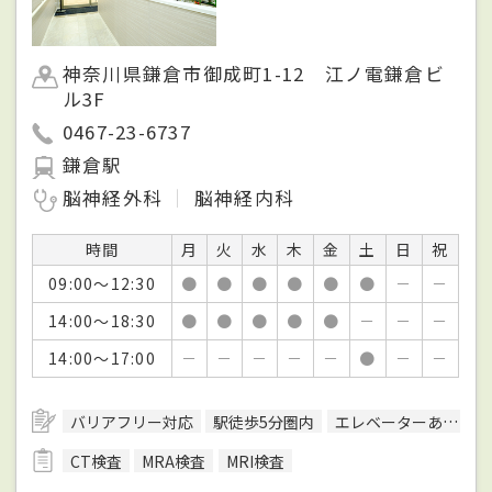
神奈川県鎌倉市御成町1-12 江ノ電鎌倉ビ
ル3F
0467-23-6737
鎌倉駅
脳神経外科
脳神経内科
時間
月
火
水
木
金
土
日
祝
09:00～12:30
●
●
●
●
●
●
－
－
14:00～18:30
●
●
●
●
●
－
－
－
14:00～17:00
－
－
－
－
－
●
－
－
バリアフリー対応
駅徒歩5分圏内
エレベーターあり
CT検査
MRA検査
MRI検査