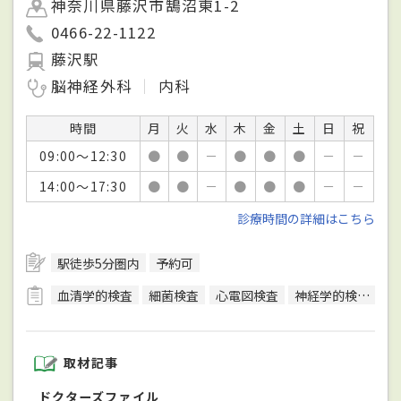
神奈川県藤沢市鵠沼東1-2
0466-22-1122
藤沢駅
脳神経外科
内科
時間
月
火
水
木
金
土
日
祝
09:00～12:30
●
●
－
●
●
●
－
－
14:00～17:30
●
●
－
●
●
●
－
－
診療時間の詳細はこちら
駅徒歩5分圏内
予約可
血清学的検査
細菌検査
心電図検査
神経学的検査
神
取材記事
ドクターズファイル