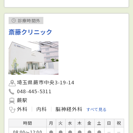
診療時間外
斎藤クリニック
埼玉県蕨市中央3-19-14
048-445-5311
蕨駅
外科
内科
脳神経外科
すべて見る
時間
月
火
水
木
金
土
日
祝
08:00～12:00
●
●
●
●
●
●
－
－