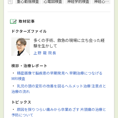
重心動揺検査
心電図検査
神経学的検査
神経心理検査（認知症検査）
取材記事
ドクターズファイル
多くの手術、救急の現場に立ち会った経
験を生かして
上野 龍 院長
検診・治療レポート
・
精密画像で脳疾患の早期発見へ 早期治療につなげる
MRI検査
・
乳児の頭の変形の改善を図るヘルメット治療 注意点と
治療の流れ
トピックス
・
原因を探りつらい痛みから卒業めざす 片頭痛の治療と
予防について