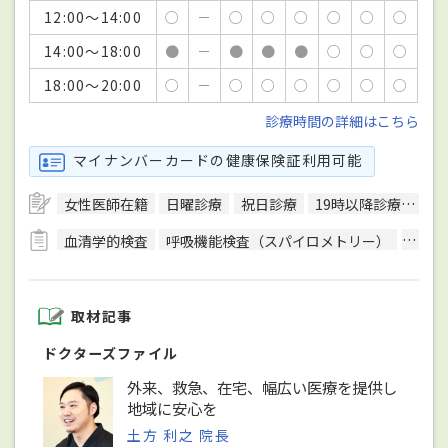
12:00～14:00
○
－
○
○
○
○
○
○
14:00～18:00
●
－
●
●
●
○
○
○
18:00～20:00
○
－
○
○
○
○
○
○
診療時間の詳細はこちら
マイナンバーカードの健康保険証利用可能
女性医師在籍
日曜診療
祝日診療
19時以降診療可
キ
血清学的検査
呼吸機能検査（スパイロメトリー）
骨密
取材記事
ドクターズファイル
外来、救急、在宅、幅広い医療を提供し
地域に安心を
土方 利之 院長