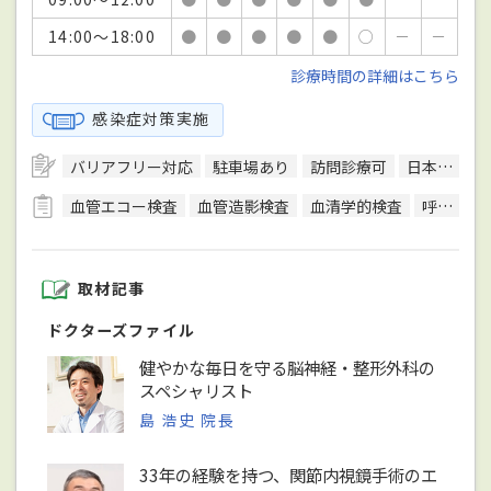
14:00～18:00
●
●
●
●
●
○
－
－
診療時間の詳細はこちら
感染症対策実施
バリアフリー対応
駐車場あり
訪問診療可
日本整形外科学会整形外科専門医
血管エコー検査
血管造影検査
血清学的検査
呼吸機能検査（スパイロメトリー）
取材記事
ドクターズファイル
健やかな毎日を守る脳神経・整形外科の
スペシャリスト
島 浩史 院長
33年の経験を持つ、関節内視鏡手術のエ