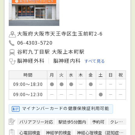
大阪府大阪市天王寺区生玉前町2-6
06-4303-5720
谷町九丁目駅 大阪上本町駅
脳神経外科
脳神経内科
すべて見る
時間
月
火
水
木
金
土
日
祝
09:00～18:30
●
●
●
－
●
－
－
－
09:00～12:30
－
－
－
－
－
●
－
－
マイナンバーカードの健康保険証利用可能
バリアフリー対応
駅徒歩5分圏内
予約可
クレジットカード対応
心電図検査
神経学的検査
神経心理検査（認知症検査）