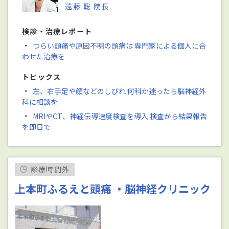
遠藤 聡 院長
検診・治療レポート
・
つらい頭痛や原因不明の頭痛は 専門家による個人に合
わせた治療を
トピックス
・
左、右手足や顔などのしびれ 何科か迷ったら脳神経外
科に相談を
・
MRIやCT、神経伝導速度検査を導入 検査から結果報告
を即日で
診療時間外
上本町ふるえと頭痛 ・脳神経クリニック