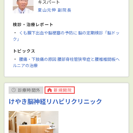
キスパート
夏山元伸 副院長
検診・治療レポート
・
くも膜下出血や脳梗塞の予防に 脳の定期検診「脳ドッ
ク」
トピックス
・
腰痛・下肢痛の原因 腰部脊柱管狭窄症と腰椎椎間板ヘ
ルニアの治療
診療時間外
新規開院
けやき脳神経リハビリクリニック