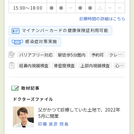
15:00～18:00
●
●
－
●
●
△
－
－
診療時間の詳細はこちら
マイナンバーカードの健康保険証利用可能
感染症対策実施
バリアフリー対応
駅徒歩5分圏内
予約可
クレジットカード対応
経鼻内視鏡検査
骨密度検査
上部内視鏡検査
心電図検査
取材記事
ドクターズファイル
父がかつて診療していた土地で、2022年
5月に開業
印藤 直彦 院長