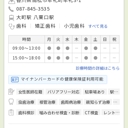
087-845-3535
大町駅 八栗口駅
歯科
矯正歯科
小児歯科
すべて見る
時間
月
火
水
木
金
土
日
祝
09:00～13:00
●
●
●
－
●
●
－
－
15:00～18:00
●
●
●
－
●
●
－
－
診療時間の詳細はこちら
マイナンバーカードの健康保険証利用可能
女性医師在籍
バリアフリー対応
駐車場あり
駅徒歩5分圏内
虫歯治療
根管治療
歯周病治療
親知らず治療
顎関節
歯科検診
噛み合わせ検査・診断
CT検査
レントゲン検査