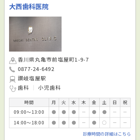
大西歯科医院
香川県丸亀市前塩屋町1-9-7
0877-24-6492
讃岐塩屋駅
歯科
小児歯科
時間
月
火
水
木
金
土
日
祝
09:00～13:00
●
●
●
－
●
●
－
－
14:00～18:00
●
●
●
－
●
○
－
－
診療時間の詳細はこちら