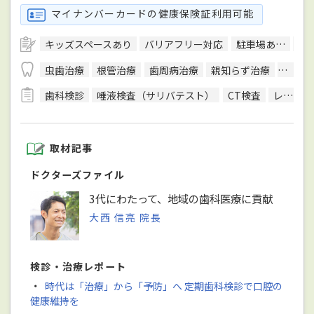
マイナンバーカードの健康保険証利用可能
キッズスペースあり
バリアフリー対応
駐車場あり
予
虫歯治療
根管治療
歯周病治療
親知らず治療
顎関節
歯科検診
唾液検査（サリバテスト）
CT検査
レントゲン検査
取材記事
ドクターズファイル
3代にわたって、地域の歯科医療に貢献
大西 信亮 院長
検診・治療レポート
・
時代は「治療」から「予防」へ 定期歯科検診で口腔の
健康維持を