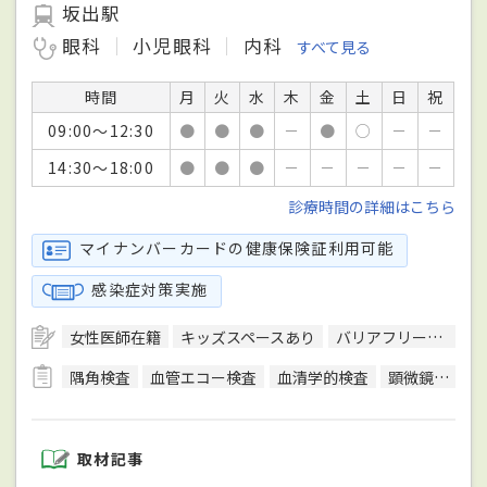
坂出駅
眼科
小児眼科
内科
すべて見る
時間
月
火
水
木
金
土
日
祝
09:00～12:30
●
●
●
－
●
○
－
－
14:30～18:00
●
●
●
－
－
－
－
－
診療時間の詳細はこちら
マイナンバーカードの健康保険証利用可能
感染症対策実施
女性医師在籍
キッズスペースあり
バリアフリー対応
隅角検査
血管エコー検査
血清学的検査
顕微鏡検査
取材記事