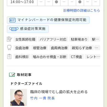
14:00～17:00
－
－
●
－
－
●
－
－
診療時間の詳細はこちら
マイナンバーカードの健康保険証利用可能
感染症対策実施
女性医師在籍
バリアフリー対応
駐車場あり
駅徒歩5分圏内
虫歯治療
根管治療
歯周病治療
親知らず治療
顎関節
歯科検診
噛み合わせ検査・診断
CT検査
レントゲン検査
取材記事
ドクターズファイル
臨床の現場でむし歯の拡大を止める
竹内 一貴 院長