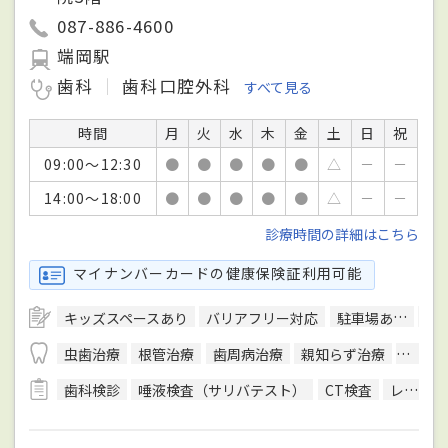
087-886-4600
端岡駅
歯科
歯科口腔外科
すべて見る
時間
月
火
水
木
金
土
日
祝
09:00～12:30
●
●
●
●
●
△
－
－
14:00～18:00
●
●
●
●
●
△
－
－
診療時間の詳細はこちら
マイナンバーカードの健康保険証利用可能
キッズスペースあり
バリアフリー対応
駐車場あり
予
虫歯治療
根管治療
歯周病治療
親知らず治療
顎関節
歯科検診
唾液検査（サリバテスト）
CT検査
レントゲン検査