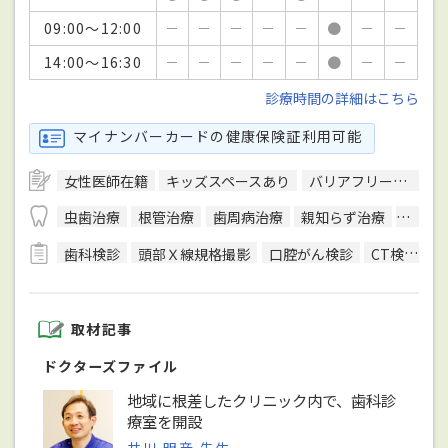
09:00～12:00
－
－
－
－
－
●
－
－
14:00～16:30
－
－
－
－
－
●
－
－
診療時間の詳細はこちら
マイナンバーカードの健康保険証利用可能
女性医師在籍
キッズスペースあり
バリアフリー対応
虫歯治療
根管治療
歯周病治療
親知らず治療
顎関節
歯科検診
頭部Ｘ線規格撮影
口腔がん検診
CT検査
取材記事
ドクターズファイル
地域に根差したクリニック内で、歯科診
療室を開設