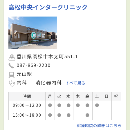
高松中央インタークリニック
香川県高松市木太町551-1
087-869-2200
元山駅
内科
消化器内科
すべて見る
時間
月
火
水
木
金
土
日
祝
09:00～12:30
●
●
●
●
●
●
－
－
15:00～18:00
●
●
●
－
●
－
－
－
診療時間の詳細はこちら