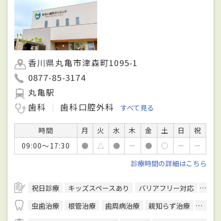
香川県丸亀市津森町1095-1
0877-85-3174
丸亀駅
歯科
歯科口腔外科
すべて見る
時間
月
火
水
木
金
土
日
祝
09:00～17:30
●
△
●
－
●
○
－
－
診療時間の詳細はこちら
祝日診療
キッズスペースあり
バリアフリー対応
駐車
虫歯治療
根管治療
歯周病治療
親知らず治療
顎関節