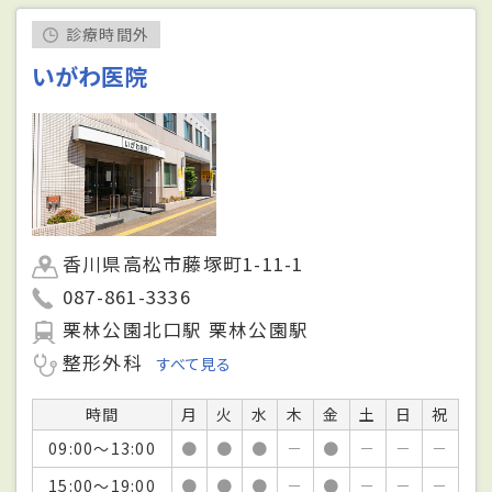
診療時間外
いがわ医院
香川県高松市藤塚町1-11-1
087-861-3336
栗林公園北口駅 栗林公園駅
整形外科
すべて見る
時間
月
火
水
木
金
土
日
祝
09:00～13:00
●
●
●
－
●
－
－
－
15:00～19:00
●
●
●
－
●
－
－
－