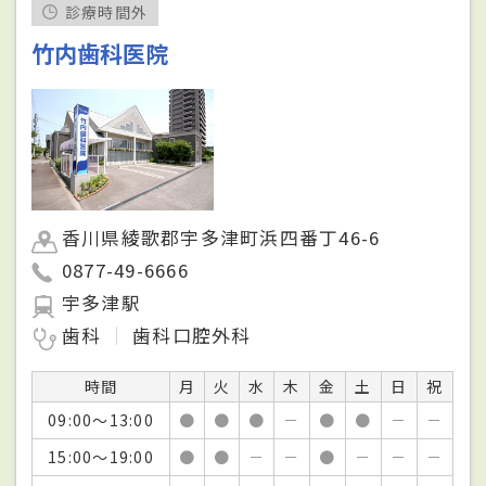
診療時間外
竹内歯科医院
香川県綾歌郡宇多津町浜四番丁46-6
0877-49-6666
宇多津駅
歯科
歯科口腔外科
時間
月
火
水
木
金
土
日
祝
09:00～13:00
●
●
●
－
●
●
－
－
15:00～19:00
●
●
－
－
●
－
－
－