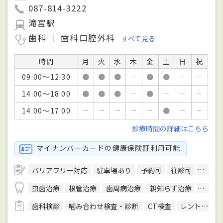
087-814-3222
滝宮駅
歯科
歯科口腔外科
すべて見る
時間
月
火
水
木
金
土
日
祝
09:00～12:30
●
●
●
－
●
●
－
－
14:00～18:00
●
●
●
－
●
－
－
－
14:00～17:00
－
－
－
－
－
●
－
－
診療時間の詳細はこちら
マイナンバーカードの健康保険証利用可能
バリアフリー対応
駐車場あり
予約可
往診可
クレジ
虫歯治療
根管治療
歯周病治療
親知らず治療
顎関節
歯科検診
噛み合わせ検査・診断
CT検査
レントゲン検査