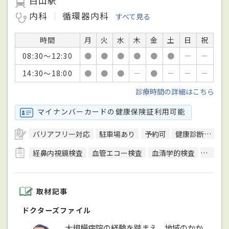
白山駅
内科
循環器内科
すべて見る
時間
月
火
水
木
金
土
日
祝
08:30～12:30
●
●
●
●
●
●
－
－
14:30～18:00
●
●
●
－
●
－
－
－
診療時間の詳細はこちら
マイナンバーカードの健康保険証利用可能
バリアフリー対応
駐車場あり
予約可
健康診断対応
経鼻内視鏡検査
血管エコー検査
血清学的検査
呼吸機
取材記事
ドクターズファイル
大規模病院の経験を踏まえ、地域のかか