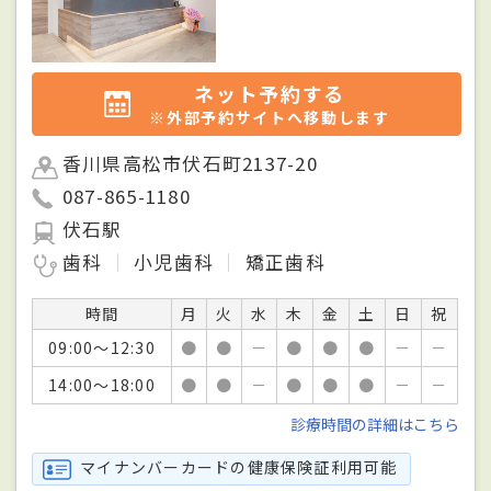
ネット予約する
※外部予約サイトへ移動します
香川県高松市伏石町2137-20
087-865-1180
伏石駅
歯科
小児歯科
矯正歯科
時間
月
火
水
木
金
土
日
祝
09:00～12:30
●
●
－
●
●
●
－
－
14:00～18:00
●
●
－
●
●
●
－
－
診療時間の詳細はこちら
マイナンバーカードの健康保険証利用可能