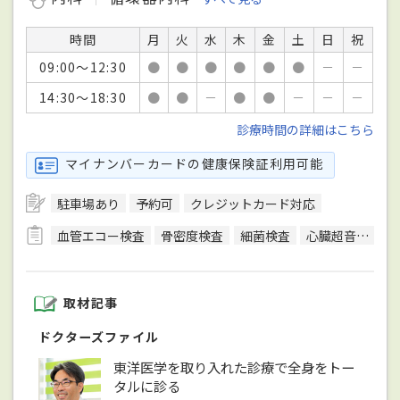
時間
月
火
水
木
金
土
日
祝
09:00～12:30
●
●
●
●
●
●
－
－
14:30～18:30
●
●
－
●
●
－
－
－
診療時間の詳細はこちら
マイナンバーカードの健康保険証利用可能
駐車場あり
予約可
クレジットカード対応
血管エコー検査
骨密度検査
細菌検査
心臓超音波（エコー）検査
取材記事
ドクターズファイル
東洋医学を取り入れた診療で全身をトー
タルに診る