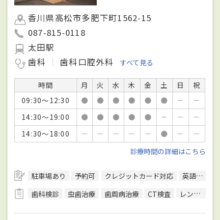
香川県高松市多肥下町1562-15
087-815-0118
太田駅
歯科
歯科口腔外科
すべて見る
時間
月
火
水
木
金
土
日
祝
09:30～12:30
●
●
●
●
●
●
－
－
14:30～19:00
●
●
●
●
●
－
－
－
14:30～18:00
－
－
－
－
－
●
－
－
診療時間の詳細はこちら
駐車場あり
予約可
クレジットカード対応
英語対応可
歯科検診
虫歯治療
歯周病治療
CT検査
レントゲン検査