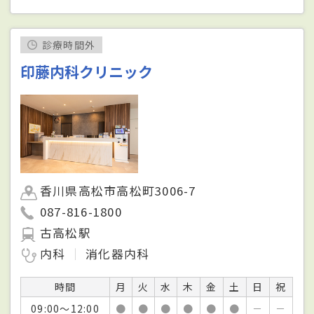
診療時間外
印藤内科クリニック
香川県高松市高松町3006-7
087-816-1800
古高松駅
内科
消化器内科
時間
月
火
水
木
金
土
日
祝
09:00～12:00
●
●
●
●
●
●
－
－