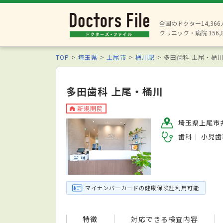
全国のドクター14,36
クリニック・病院 156,
TOP
埼玉県
上尾市
桶川駅
多田歯科 上尾・桶
多田歯科 上尾・桶川
新規開院
埼玉県上尾市井
歯科
小児歯
マイナンバーカードの健康保険証利用可能
特徴
対応できる検査内容