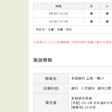
時間
月
火
08:00～12:30
●
●
14:00～17:00
●
●
休診日：木曜・日曜・祝日
※変更などにより診療時間・休診日等が記載と異なる場合
施設情報
施設名
多田歯科 上尾・桶川
診療科目
歯科
小児歯科
歯科口腔
多田卓矢院長
責任者
[学歴] 2013年 日本歯
[開業年] 2026年