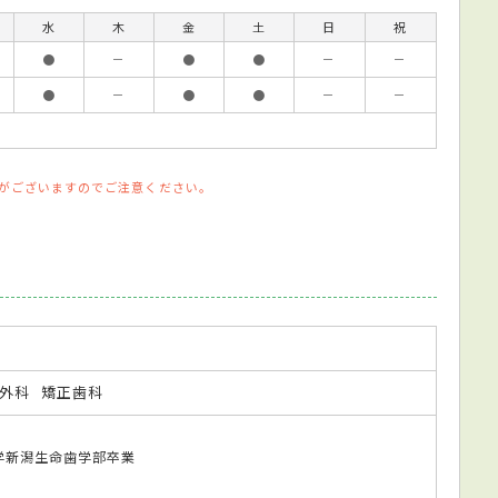
水
木
金
土
日
祝
●
－
●
●
－
－
●
－
●
●
－
－
がございますのでご注意ください。
外科
矯正歯科
科大学新潟生命歯学部卒業