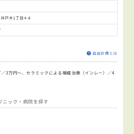
市井戸木1丁目4-8
/
自由診療とは
グ／3万円～、セラミックによる補綴治療（インレー）／4
リニック・病院を探す