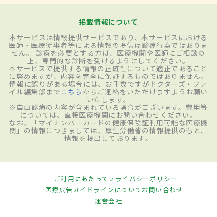
まずは、OCT（光干渉断層計）で網膜（黄
掲載情報について
斑）の状態を確認し、
網膜剥離
があるかど
本サービスは情報提供サービスであり、本サービスにおける
うかを調べる。高齢の患者の場合、加齢黄
医師・医療従事者等による情報の提供は診療行為ではありま
せん。 診療を必要とする方は、医療機関や医師にご相談の
斑変性症の可能性もあるため、鑑別が必要
上、専門的な診断を受けるようにしてください。
本サービスで提供する情報の正確性について適正であること
となる。鑑別は別の造影剤を用いた眼底検
に努めますが、内容を完全に保証するものではありません。
情報に誤りがある場合には、お手数ですがドクターズ・ファ
査で可能だ。眼底検査にて、黄斑に水ぶく
イル編集部まで
こちら
からご連絡をいただけますようお願い
いたします。
れが発見され、中心性漿液性脈絡網膜症が
※自由診療の内容が含まれている場合がございます。費用等
については、直接医療機関にお問い合わせください。
疑われた場合は、蛍光眼底造影という検査
なお、「マイナンバーカードの健康保険証利用可能な医療機
関」の情報につきましては、厚生労働省の情報提供のもと、
を血管からもれる部位の特定や、診断確定
情報を掲出しております。
のために行う。これは、腕の静脈に造影剤
を注射し、それが眼球に到達したときの様
ご利用にあたって
プライバシーポリシー
子を検査するものである。注射後、造影剤
医療広告ガイドラインについて
お問い合わせ
が漏れ出し、眼底に広がってしまえば、色
運営会社
素上皮のバリア機能が低下していることに