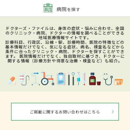
る。ただ、視力が低下すると言っても、平均
病院
を探す
的には0.5程度まででとどまる。ほかにも、
黄斑の浮腫が原因で、変視症（物がゆがん
ドクターズ・ファイルは、身体の症状・悩みに合わせ、全国
のクリニック・病院、ドクターの情報を調べることができる
で見えること）や小視症（物が実際より小
地域医療情報サイトです。
診療科目、行政区、沿線・駅、診療時間、医院の特徴などの
さく見えること）を引き起こす。さらに、浮
基本情報だけでなく、気になる症状、病名、検査名などから
条件に合ったクリニック・病院、ドクターを探すことができ
腫のために、網膜の位置が前にずれてしま
ます。 医院情報だけでなく、独自取材に基づき、ドクターに
関する情報（診療方針や得意な治療・検査など）も紹介。
い、軽い遠視になることもある。加えて、
中心暗転（視野の中心が暗くなること）、
色覚異常（実際の色と違って見えること）
といったことも中心性漿液性脈絡網膜症の
主な症状のひとつとしてあげられる。
ご掲載に関するお問い合わせはこちら
検査・診断