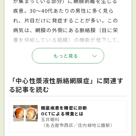
が集まっている部分）に網膜剥離を生じる
疾患。30～40代あたりの男性に多く見ら
れ、片目だけに発症することが多い。この
病気は、網膜の外側にある脈絡膜（目に栄
養を供給している組織）の機能が低下して、
血液の成分が漏れ出してしまうことで発症
もっと見る
する。この脈絡膜の機能が低下する原因は
不明で、ストレスが関わっていると考えら
れている。ほとんどの場合、経過を観察して
「中心性漿液性脈絡網膜症」に関連す
る記事を読む
いるうちに自然と回復するが、慢性化した
り再発を繰り返したりする場合には、治療
が必要となったり、視力が改善しなかった
眼底疾患を精密に診断
OCTによる検査とは
りする場合がある。ちなみに漿液性とは、
玉井眼科
（名古屋市西区／庄内緑地公園駅）
液体によって疾患が引き起こされることを