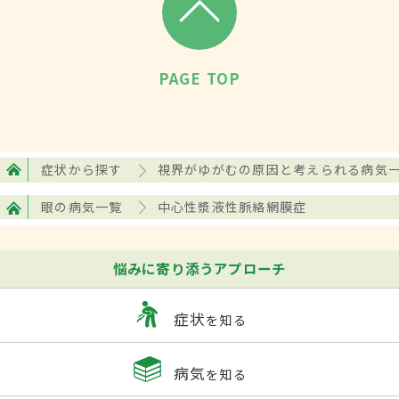
いる。ほかにも、妊娠時に発症するケース
も見られている。また、副腎皮質ステロイ
PAGE TOP
ド薬の副作用が原因で発症することもあ
る。副腎皮質ステロイド薬の副作用は、飲
み薬だけにとどまらず、塗り薬、吸引薬、
注射などでも引き起こす可能性もあるた
症状から探す
視界がゆがむの原因と考えられる病気
め、注意する必要がある。主治医ともよく
眼の病気一覧
中心性漿液性脈絡網膜症
相談することが大切だ。
悩みに寄り添うアプローチ
症状
症状
を知る
主な症状としては、視力が低下するという
ものがある。視力の低下は、
網膜剥離
が原
病気
を知る
因で網膜細胞の機能が邪魔をされて起こ