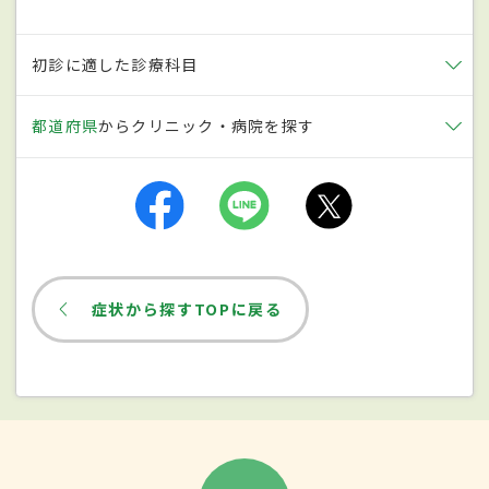
いう。
初診に適した診療科目
原因
都道府県
からクリニック・病院を探す
中心性漿液性脈絡網膜症の直接的な原因は
まだ不明とされている。しかしながら、ス
トレスが悪影響を与えているということは
言われている。20歳から50歳までの働き盛
りの男性に発症するケースが多く、仕事な
症状から探すTOPに戻る
どで無理をすることが重なった際に起こり
やすい。心身ともにリラックスできている
状態よりも、過労や睡眠不足、ストレスが
重なっているとき発病しやすいという傾向
がある。さらに、正視または軽い屈折異常
の人に起こりやすいということもわかって