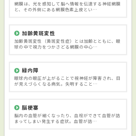
網膜は、光を感知して脳へ情報を伝達する神経網膜
と、その外側にある網膜色素上皮とい…
加齢黄斑変性
加齢黄斑変性（黄斑変性症）とは加齢とともに、眼
球の中で視力をつかさどる網膜の中心…
緑内障
眼球内の眼圧が上がることで視神経が障害され、目
が見えづらくなる病気。失明すること…
脳梗塞
脳内の血管が細くなったり、血栓ができて血管が詰
まってしまい発生する症状。血管が詰…