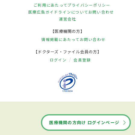
らげることができる。ただし小児や高齢者
ご利用にあたって
プライバシーポリシー
で広範囲の熱傷を負った場合は、低体温に
医療広告ガイドラインについて
お問い合わせ
運営会社
ならないように注意が必要。時間がたつと
腫れてくるので、指輪などはあらかじめ外し
【医療機関の方】
ておく。水ぶくれができているときは、で
情報掲載にあたって
お問い合わせ
きるだけ破らないようにする。服は無理に
【ドクターズ・ファイル会員の方】
脱がさず着衣のまま冷却する。I度熱傷は自
ログイン
会員登録
然に治ることもあるが、炎症を抑える副腎
皮質ホルモン（ステロイド）の入った軟こ
うが効果的とされる。II度熱傷は軟こうや創
傷被覆材による治療が行われ、III度熱傷で
は皮膚を移植する手術が必要となる。熱傷
の範囲が広い場合には命に関わる熱傷
医療機関の方向け ログインページ
ショックを起こすこともあり、点滴治療が