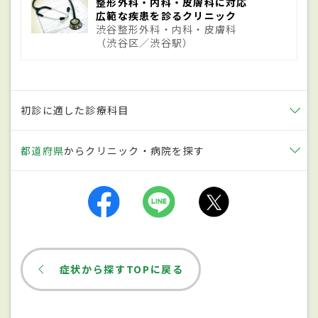
整形外科・内科・皮膚科に対応
による電撃傷や、酸、アルカリ溶液などの薬
広範な疾患を診るクリニック
渋谷整形外科・内科・皮膚科
品による化学熱傷、放射線の被ばくによる
（渋谷区／渋谷駅）
放射線熱傷などがある。
糖尿病
などがある
と傷の治りが悪くなり、ダメージが皮膚の
深くまで達して重症化することもある。
初診に適した診療科目
症状
都道府県
からクリニック・病院を探す
症状の程度は熱傷の深さによって異なり、I
度熱傷は皮膚が赤くなり痛みを伴うが数日
で、浅いII度の熱傷は強い痛みを伴う水ぶく
れができ1〜3週間ほどで、傷跡を残さずに
症状から探すTOPに戻る
治癒することが多い。深いII度の熱傷は水ぶ
くれができて痛みはあまり強くないが、治