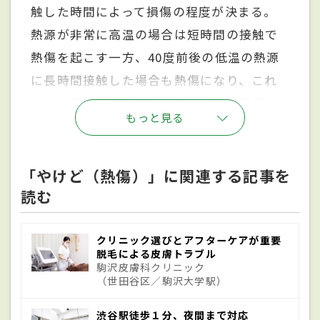
触した時間によって損傷の程度が決まる。
熱源が非常に高温の場合は短時間の接触で
熱傷を起こす一方、40度前後の低温の熱源
に長時間接触した場合も熱傷になり、これ
を低温熱傷（低温やけど）と呼ぶ。熱傷の
もっと見る
程度は深さによって3段階に分けられる。I度
熱傷は表皮まで、II度熱傷は真皮まで、III度
熱傷は皮下組織まで損傷が及ぶものを指
「やけど（熱傷）」に関連する記事を
読む
す。I度の熱傷はさらに「浅達性II度熱傷
（浅いII度のやけど）」と「深達性II度熱傷
（深いII度のやけど）に分けられる。熱傷の
クリニック選びとアフターケアが重要
脱毛による皮膚トラブル
深さと範囲によって、治るまでの期間や傷痕
駒沢皮膚科クリニック
（世田谷区／駒沢大学駅）
などの後遺症の有無が大きく違ってくる。
渋谷駅徒歩１分、夜間まで対応