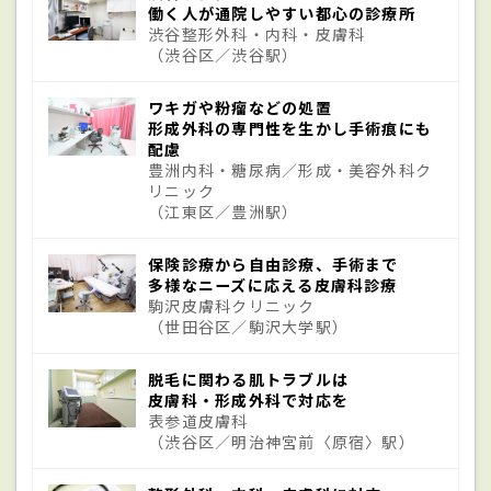
働く人が通院しやすい都心の診療所
原因
渋谷整形外科・内科・皮膚科
（渋谷区／渋谷駅）
原因となる熱源としては、カップラーメンや
ワキガや粉瘤などの処置
熱いお茶、熱湯、天ぷら油といった液体か
形成外科の専門性を生かし手術痕にも
配慮
ら、ストーブなどの暖房器具、電気ポット
豊洲内科・糖尿病／形成・美容外科ク
や炊飯器、アイロンといった電器製品が多
リニック
（江東区／豊洲駅）
い。小児の場合は花火による熱傷もある。
乳幼児の場合は床に置かれた電気ケトルを
保険診療から自由診療、手術まで
多様なニーズに応える皮膚科診療
倒したり、炊飯器やポットの吹き出し口か
駒沢皮膚科クリニック
（世田谷区／駒沢大学駅）
らの蒸気に触れたりして負うケースも少な
くない。低温やけどは、湯たんぽ、電気あ
脱毛に関わる肌トラブルは
んか、電気毛布、使い捨てカイロなどに
皮膚科・形成外科で対応を
表参道皮膚科
よって就寝中に受傷することが多い。特殊
（渋谷区／明治神宮前〈原宿〉駅）
な熱傷としては、落雷や高圧線などの電流