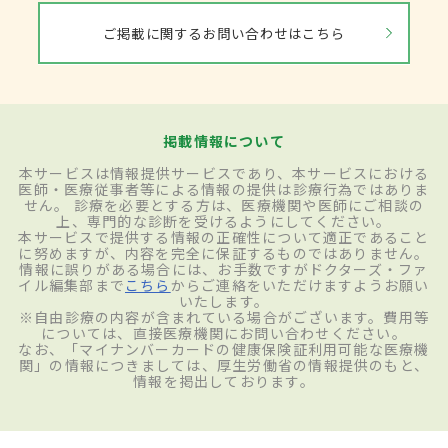
鏡検査や血液検査を行う。胸部CT検査も肺
ご掲載に関するお問い合わせはこちら
の状態を把握するために有用とされてい
る。
治療
掲載情報について
本サービスは情報提供サービスであり、本サービスにおける
医師・医療従事者等による情報の提供は診療行為ではありま
応急処置として受傷直後にできるだけ早く
せん。 診療を必要とする方は、医療機関や医師にご相談の
上、専門的な診断を受けるようにしてください。
患部を冷やし始めることが重要。冷やし始
本サービスで提供する情報の正確性について適正であること
に努めますが、内容を完全に保証するものではありません。
めるまでの時間によって、回復に大きな差が
情報に誤りがある場合には、お手数ですがドクターズ・ファ
イル編集部まで
こちら
からご連絡をいただけますようお願い
出る。流水による冷却が一般的で、狭い範
いたします。
※自由診療の内容が含まれている場合がございます。費用等
囲なら水道水、広範囲であれば風呂のシャ
については、直接医療機関にお問い合わせください。
なお、「マイナンバーカードの健康保険証利用可能な医療機
ワーなどでしばらく冷却して形成外科を受
関」の情報につきましては、厚生労働省の情報提供のもと、
情報を掲出しております。
診することが推奨される。冷やすことに
よって熱傷が深くなることを防ぎ、痛みを和