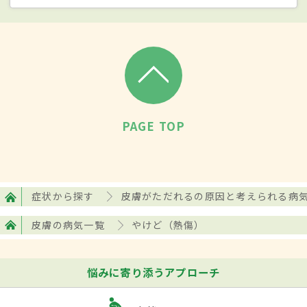
るのに3〜5週間ほどかかり、傷痕が残る。
III度の熱傷は受傷部分が白色または黄褐色
に、また炎などによる熱傷の場合は黒色な
どに変化する。神経まで損傷するため痛み
は感じなくなるが損傷の程度は重く、皮膚
移植などの手術が必要になる。低温やけど
PAGE TOP
は長時間熱源に触れているため、表面の状
態はそれほどひどくなくても深部までダメー
ジが達しており、III度熱傷になることが多
症状から探す
皮膚がただれるの原因と考えられる病
い。深い熱傷は拘縮（ひきつれ）や肥厚性
瘢痕、ケロイド（皮膚が赤く盛り上がる）
皮膚の病気一覧
やけど（熱傷）
などの後遺症を残すことが多い。
悩みに寄り添うアプローチ
検査・診断