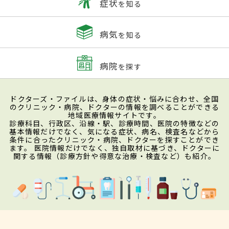
症状
を知る
皮膚のどの深さまで損傷しているかを観察
病気
を知る
し、II度およびIII度の熱傷の面積によって軽
症・中等症・重症に分類する。一般的には
病院
を探す
体表全体を100％として、成人の場合II度
15％未満またはIII度2％未満なら、外来で治
ドクターズ・ファイルは、身体の症状・悩みに合わせ、全国
療可能な軽症に分類される。II度15〜30％
のクリニック・病院、ドクターの情報を調べることができる
地域医療情報サイトです。
またはIII度2〜10％は中等症として一般病院
診療科目、行政区、沿線・駅、診療時間、医院の特徴などの
基本情報だけでなく、気になる症状、病名、検査名などから
での入院治療が必要とされる。II度30％以上
条件に合ったクリニック・病院、ドクターを探すことができ
ます。 医院情報だけでなく、独自取材に基づき、ドクターに
またはIII度10％以上および顔面・手足や会
関する情報（診療方針や得意な治療・検査など）も紹介。
陰など特殊部位の熱傷、電撃傷や化学熱傷
などは専門施設での集中治療が必要な重症
に分類される。検査としては、火事などで
一酸化炭素中毒の疑いがある場合は気管支