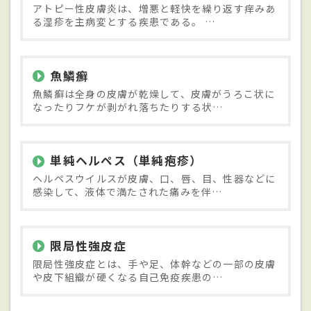
アトピー性皮膚炎は、増悪と軽快を繰り返す痒みあ
る湿疹を主病変とする疾患である。 …
魚鱗癬
魚鱗癬は全身の皮膚が乾燥して、皮膚がうろこ状に
なったりフケが剥がれ落ちたりする状…
単純ヘルペス（単純疱疹）
ヘルペスウイルスが皮膚、口、唇、目、性器などに
感染して、液体で満たされた痛みを伴…
限局性強皮症
限局性強皮症とは、手や足、体幹などの一部の皮膚
や皮下組織が硬くなる自己免疫疾患の…