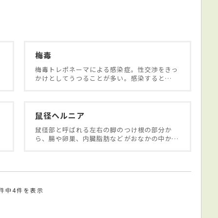
梅毒
梅毒トレポネーマによる感染症。性交渉をきっ
…
かけとしてうつることが多い。感染すると…
鼠径ヘルニア
そ
鼠径部と呼ばれる左右の脚のつけ根の部分か
ら、腸や卵巣、内臓脂肪などがおなかの中か…
4件中4件を表示