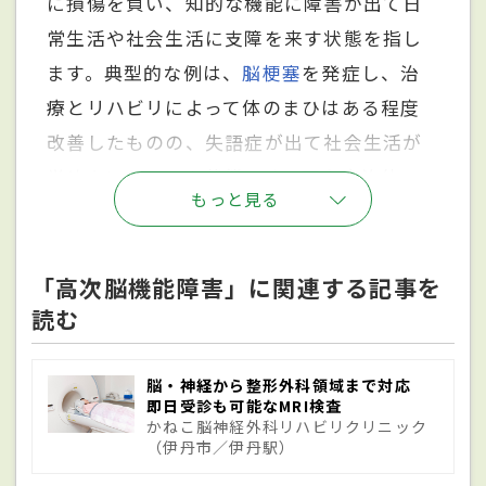
に損傷を負い、知的な機能に障害が出て日
常生活や社会生活に支障を来す状態を指し
ます。典型的な例は、
脳梗塞
を発症し、治
療とリハビリによって体のまひはある程度
改善したものの、失語症が出て社会生活が
営めないといった状態です。国や自治体
もっと見る
は、障害者総合支援法によって、このような
障害者を支援するために、高次脳機能障害
の診断基準を設けています。その前提条件
「高次脳機能障害」に関連する記事を
読む
となっているのは、事故などによる受傷や他
の病気が原因で、脳の病変の発症が確認さ
れていることで、先天的な障害、周産期の受
脳・神経から整形外科領域まで対応
即日受診も可能なMRI検査
傷による脳の障害、
発達障害
などはこの高
かねこ脳神経外科リハビリクリニック
（伊丹市／伊丹駅）
次脳機能障害には含まれません。