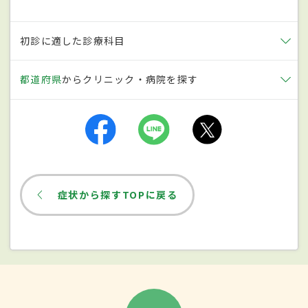
原因
初診に適した診療科目
高次脳機能障害の原因傷病の約8割は
脳卒中
都道府県
からクリニック・病院を探す
（脳梗塞、脳出血、くも膜下出血、モヤモ
ヤ病などの脳血管疾患）、次いで約1割が
頭
部外傷
とされています。残りの1割は、
脳腫
瘍
、脳炎、エイズ脳炎などの感染症、正常
圧水頭症、
全身性エリテマトーデス
、神経
症状から探すTOPに戻る
ベーチェット病などの自己免疫疾患、アル
コールや薬物などによる中毒、多発性硬化
症などさまざまな病気により引き起こされ
ます。原因傷病を発症年齢別に見ると、10
～20歳代では、頭部の外傷が最も多く、年
齢が高くなっていくに従って、脳血管障害を