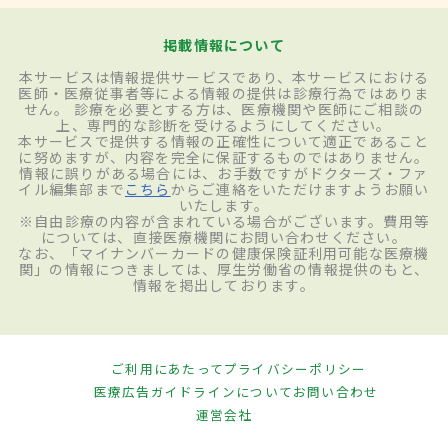
掲載情報について
検査・診断
本サービスは情報提供サービスであり、本サービスにおける
医師・医療従事者等による情報の提供は診療行為ではありま
せん。 診療を必要とする方は、医療機関や医師にご相談の
高次脳機能障害では、基本的に発症、受傷
上、専門的な診断を受けるようにしてください。
本サービスで提供する情報の正確性について適正であること
時のMRI、CT、脳波検査などで障害の原因
に努めますが、内容を完全に保証するものではありません。
情報に誤りがある場合には、お手数ですがドクターズ・ファ
と考えられる脳の器質的病変の存在が確認
イル編集部まで
こちら
からご連絡をいただけますようお願い
いたします。
されていますが、それらのデータや診断書
※自由診療の内容が含まれている場合がございます。費用等
については、直接医療機関にお問い合わせください。
で、あるいは追加の画像検査を行って、高次
なお、「マイナンバーカードの健康保険証利用可能な医療機
関」の情報につきましては、厚生労働省の情報提供のもと、
脳機能障害に関連するとされる所見の有無
情報を掲出しております。
を確認します。その上で、それぞれ失語症、
記憶障害、注意障害、半側空間無視、遂行
ご利用にあたって
プライバシーポリシー
機能障害、社会的行動障害など一つ一つの
医療広告ガイドラインについて
お問い合わせ
症状について、さまざまな神経心理検査な
運営会社
どを用いて検査し、総合的に診断します。こ