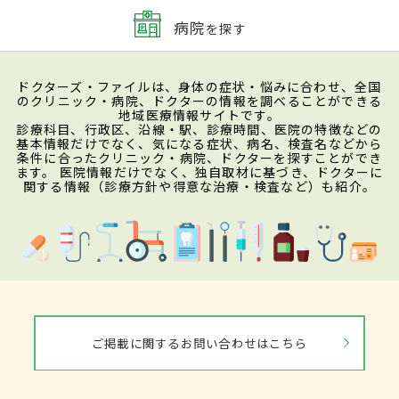
症、損傷した脳の反対側を見落とす半側空
病院
を探す
間無視行動が多く見られます。物の置き場
所や新しい出来事を覚えられない記憶障
ドクターズ・ファイルは、身体の症状・悩みに合わせ、全国
のクリニック・病院、ドクターの情報を調べることができる
害、ぼんやりしてミスが多い、作業を長く
地域医療情報サイトです。
診療科目、行政区、沿線・駅、診療時間、医院の特徴などの
続けられないといった注意障害、計画が立
基本情報だけでなく、気になる症状、病名、検査名などから
条件に合ったクリニック・病院、ドクターを探すことができ
てられない、約束の時間に遅れるなどの遂
ます。 医院情報だけでなく、独自取材に基づき、ドクターに
関する情報（診療方針や得意な治療・検査など）も紹介。
行機能障害、興奮する、暴力を振るう、思
いどおりにならないと大声を出す、自己中
心的になるといった社会的行動の障害が出
ることもあります。せん妄、
認知症
と間違
えやすいのですが、せん妄は１日の間に症
状が変動することが特徴で、
認知症
は記憶
ご掲載に関するお問い合わせはこちら
障害の他に時間や場所がわからなくなる見
当識障害が出るといったことで見分けます。