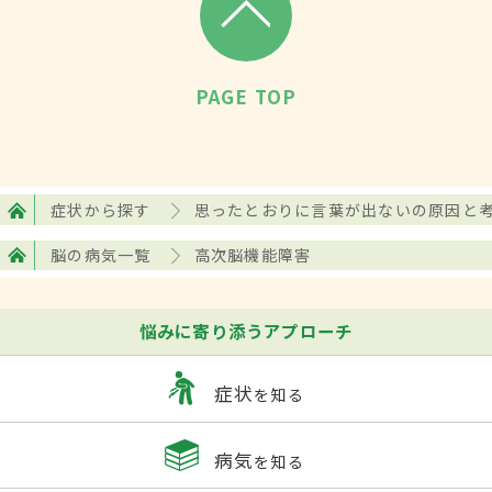
原因とする割合が高くなっていき、60歳以
上では約90%に達します。脳血管障害は
高
PAGE TOP
血圧
などの生活習慣病を基盤にして起こる
ことが多いので、生活習慣病を持っている
人は、薬による治療や食事、運動の生活習
慣改善を継続し、
脳卒中
を起こさないこと
症状から探す
思ったとおりに言葉が出ないの原因と
を心がけましょう。
脳の病気一覧
高次脳機能障害
症状
悩みに寄り添うアプローチ
主な症状には、失語、半側空間無視、記憶
症状
を知る
障害、注意障害、遂行機能障害、社会的行
動障害などがあります。スムーズに話せな
病気
を知る
い、相手の話が理解できないといった失語