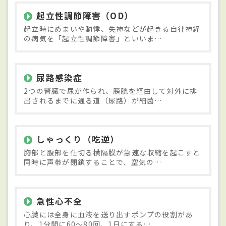
起立性調節障害（OD）
起立時にめまいや動悸、失神などが起きる自律神経
の病気を「起立性調節障害」といいま…
尿路感染症
2つの腎臓で尿が作られ、膀胱を経由して対外に排
出されるまでに通る道（尿路）が細菌…
しゃっくり（吃逆）
胸部と腹部を仕切る横隔膜が急速な収縮を起こすと
同時に声帯が閉鎖することで、空気の…
急性心不全
心臓には全身に血液を送り出すポンプの役割があ
り、1分間に60～80回、1日にする…