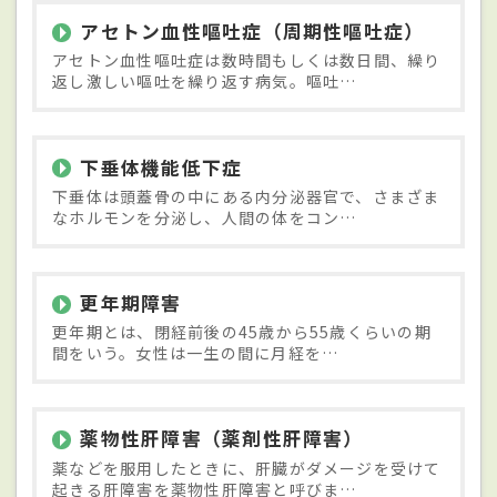
アセトン血性嘔吐症（周期性嘔吐症）
アセトン血性嘔吐症は数時間もしくは数日間、繰り
返し激しい嘔吐を繰り返す病気。嘔吐…
下垂体機能低下症
下垂体は頭蓋骨の中にある内分泌器官で、さまざま
なホルモンを分泌し、人間の体をコン…
更年期障害
更年期とは、閉経前後の45歳から55歳くらいの期
間をいう。女性は一生の間に月経を…
薬物性肝障害（薬剤性肝障害）
薬などを服用したときに、肝臓がダメージを受けて
起きる肝障害を薬物性肝障害と呼びま…