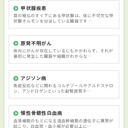
甲状腺疾患
首の喉仏のすぐ下にある甲状腺は、体に不可欠な甲
状腺ホルモンを分泌している臓器です…
原発不明がん
体内にがんが存在しているにもかかわらず、それが
最初に発生した臓器や組織がわからな…
アジソン病
免疫反応などに関わるコルチゾールやアルドステロ
ン、アンドロゲンといった副腎皮質ホ…
慢性骨髄性白血病
血液細胞のもとになる造血幹細胞の遺伝子に異常が
起こり、白血球・血小板が必要以上に…