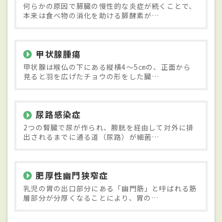
何らかの原因で膵臓の慢性的な炎症が続くことで、
本来は食べ物の消化を助ける膵酵素が…
甲状腺腫瘍
甲状腺は喉仏の下にある縦横4～5㎝の、正面から
見ると羽を広げたチョウの形をした臓…
尿路感染症
2つの腎臓で尿が作られ、膀胱を経由して対外に排
出されるまでに通る道（尿路）が細菌…
肥厚性幽門狭窄症
乳児の胃の出口部分にある「幽門筋」と呼ばれる筋
層部分が分厚くなることにより、胃の…