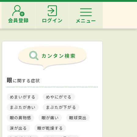
会員登録
ログイン
メニュー
眼
に関する症状
めまいがする
めやにがでる
まぶたが赤い
まぶたが下がる
眼の異物感
眼が痛い
眼球突出
涙が出る
眼が乾燥する