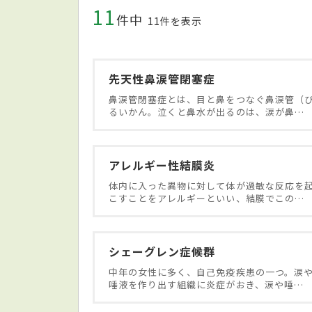
11
件中
11件を表示
先天性鼻涙管閉塞症
鼻涙管閉塞症とは、目と鼻をつなぐ鼻涙管（
るいかん。泣くと鼻水が出るのは、涙が鼻…
アレルギー性結膜炎
体内に入った異物に対して体が過敏な反応を
こすことをアレルギーといい、結膜でこの…
シェーグレン症候群
中年の女性に多く、自己免疫疾患の一つ。涙
唾液を作り出す組織に炎症がおき、涙や唾…